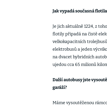
Jak vypadá současná flotila
Je jich aktuálně 1224, z toh
flotily připadá na čistě el
velkokapacitních trolejbusů
elektrobusů a jeden výcviko
na dvacet hybridních autob
ujedou cca 65 milionů kilom
Další autobusy jste vysoutě
garáží?
Máme vysoutěženou rámcov