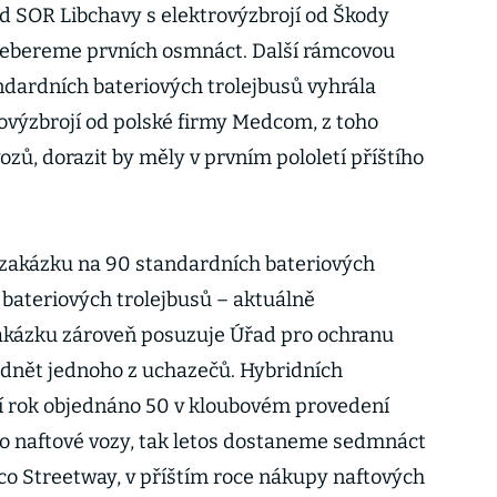
d SOR Libchavy s elektrovýzbrojí od Škody
 odebereme prvních osmnáct. Další rámcovou
dardních bateriových trolejbusů vyhrála
ovýzbrojí od polské firmy Medcom, z toho
zů, dorazit by měly v prvním pololetí příštího
zakázku na 90 standardních bateriových
 bateriových trolejbusů – aktuálně
kázku zároveň posuzuje Úřad pro ochranu
dnět jednoho z uchazečů. Hybridních
 rok objednáno 50 v kloubovém provedení
o naftové vozy, tak letos dostaneme sedmnáct
o Streetway, v příštím roce nákupy naftových