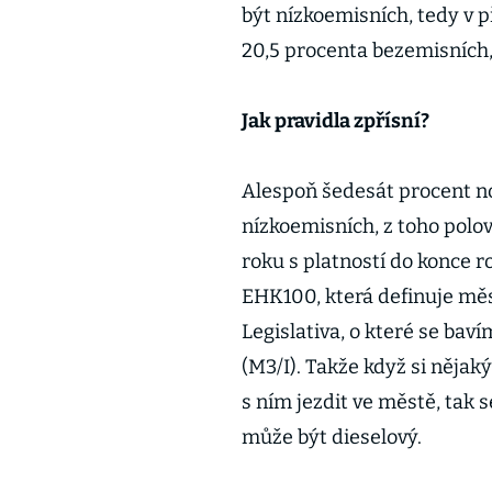
být nízkoemisních, tedy v 
20,5 procenta bezemisních,
Jak pravidla zpřísní?
Alespoň šedesát procent n
nízkoemisních, z toho polov
roku s platností do konce
EHK100, která definuje měs
Legislativa, o které se bav
(M3/I). Takže když si něja
s ním jezdit ve městě, tak s
může být dieselový.