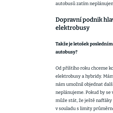
autobusů zatím neplánuje
Dopravní podnik hla
elektrobusy
Takže je letošek posledním
autobusy?
Od příštího roku chceme ko
elektrobusy a hybridy. Mám
nám umožnil objednat další 
neplánujeme. Pokud by se v 
může stát, že ještě nafťák
v souladu s limity průměrn