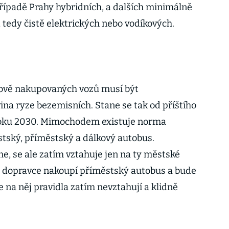
případě Prahy hybridních, a dalších minimálně
 tedy čistě elektrických nebo vodíkových.
ově nakupovaných vozů musí být
ina ryze bezemisních. Stane se tak od příštího
 roku 2030. Mimochodem existuje norma
tský, příměstský a dálkový autobus.
íme, se ale zatím vztahuje jen na ty městské
ký dopravce nakoupí příměstský autobus a bude
e na něj pravidla zatím nevztahují a klidně