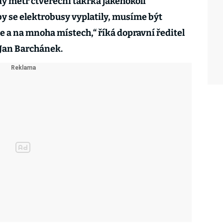
dý metr čtvereční takřka jakéhokoli
by se elektrobusy vyplatily, musíme být
e a na mnoha místech,“ říká dopravní ředitel
 Jan Barchánek.