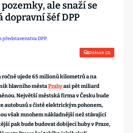
 pozemky, ale snaží se
á dopravní šéf DPP
Diskuze (
3
)
á ročně ujede 65 milionů kilometrů a na
dnik hlavního města
Prahy
asi pět miliard
měnou. Největší městská firma v Česku bude
ce autobusů s čistě elektrickým pohonem,
sou však mnohem nákladnější než stávající
itější pak bude budovat dobíjecí huby v Praze,