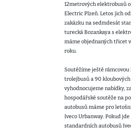
12metrových elektrobusů o
Electric Plzeň. Letos jich
zakázku na sedmdesát stan
turecká Bozankaya s elektr
máme objednaných třicet vo
roku.
Soutěžíme ještě rámcovou 
trolejbusů a 90 kloubových
vyhodnocujeme nabídky, za
hospodářské soutěže na po
autobusů máme pro letošní
Iveco Urbanway. Pokud jde 
standardních autobusů Ivec