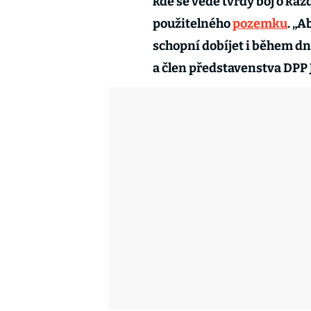
kde se vede tvrdý boj o kaž
použitelného
pozemku
. „A
schopní dobíjet i během dn
a člen představenstva DPP