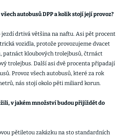
 všech autobusů DPP a kolik stojí její provoz?
o jezdí drtivá většina na naftu. Asi pět procent
ektrická vozidla, protože provozujeme dvacet
, patnáct kloubových trolejbusů, čtrnáct
vý trolejbus. Další asi dvě procenta připadají
usů. Provoz všech autobusů, které za rok
etrů, nás stojí okolo pěti miliard korun.
žili, v jakém množství budou přijíždět do
ou pětiletou zakázku na sto standardních