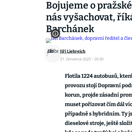
Bojujeme o pražské
nás vyšachovat, řík
Barchánek
Jiří Liebreich
21. července 2025
·
05:30
Flotila 1224 autobusů, kter
provozu stojí Dopravní po
korun, projde zásadní pro
muset pořizovat čím dál ví
případně s hybridním. Ty j
dieselové stroje, ještě slož