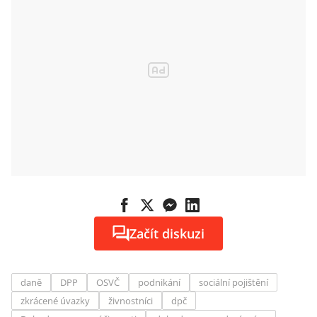
Začít diskuzi
daně
DPP
OSVČ
podnikání
sociální pojištění
zkrácené úvazky
živnostníci
dpč