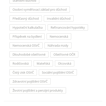
Starobní důchod
Osobní vyměřovací základ pro důchod
Předčasný důchod
Invalidní důchod
Hypoteční kalkulačka
Refinancování hypotéky
Příspěvek na bydlení
Nemocenská
Nemocenská OSVČ
Náhrada mzdy
Dlouhodobé ošetřovné
Ošetřovné OČR
Rodičovská
Mateřská
Otcovská
Čistý zisk OSVČ
Sociální pojištění OSVČ
Zdravotní pojištění OSVČ
Životní pojištění a penzijní produkty