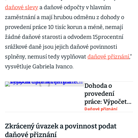
daňové slevy
a daňové odpočty v hlavním
zaměstnání a mají hrubou odměnu z dohody o
provedení práce 10 tisíc korun a méně, nemají
žádné daňové starosti a odvodem 15procentní
srážkové daně jsou jejich daňové povinnosti
splněny, nemusí tedy vyplňovat
daňové přiznání
,“
vysvětluje Gabriela Ivanco.
Dohoda o
provedení
práce: Výpočet
čisté odměny a
Daňové přiznání
slevy na daních
Zkrácený úvazek a povinnost podat
v příkladech
daňové přiznání