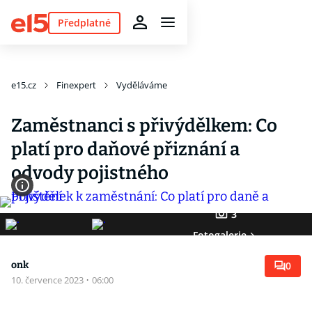
Předplatné
e15.cz
Finexpert
Vyděláváme
Zaměstnanci s přivýdělkem: Co
platí pro daňové přiznání a
odvody pojistného
3
Fotogalerie
onk
0
10. července 2023
·
06:00