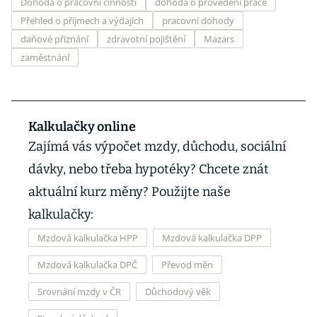
Dohoda o pracovní činnosti
dohoda o provedení práce
Přehled o příjmech a výdajích
pracovní dohody
daňové přiznání
zdravotní pojištění
Mazars
zaměstnání
Kalkulačky online
Zajímá vás výpočet mzdy, důchodu, sociální
dávky, nebo třeba hypotéky? Chcete znát
aktuální kurz měny? Použijte naše
kalkulačky:
Mzdová kalkulačka HPP
Mzdová kalkulačka DPP
Mzdová kalkulačka DPČ
Převod měn
Srovnání mzdy v ČR
Důchodový věk