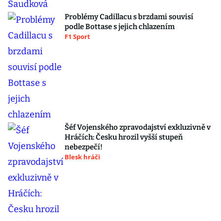
Problémy Cadillacu s brzdami souvisí
podle Bottase s jejich chlazením
F1 Sport
Šéf Vojenského zpravodajství exkluzivně v
Hráčích: Česku hrozil vyšší stupeň
nebezpečí!
Blesk hráči