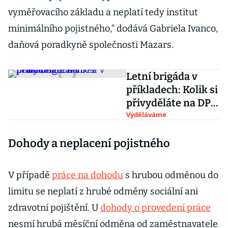
vyměřovacího základu a neplatí tedy institut
minimálního pojistného,“ dodává Gabriela Ivanco,
daňová poradkyně společnosti Mazars.
Letní brigáda v
příkladech: Kolik si
přivyděláte na DPP
v praxi
Vyděláváme
Dohody a neplacení pojistného
V případě
práce na dohodu
s hrubou odměnou do
limitu se neplatí z hrubé odměny sociální ani
zdravotní pojištění. U
dohody o provedení práce
nesmí hrubá měsíční odměna od zaměstnavatele