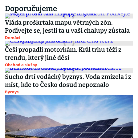
Doporučujeme
Vláda proškrtala mapu větrných zón.
Podívejte se, jestli ta u vaší chalupy zůstala
Domácí
Češi propadli motorkám. Král trhu těží z
trendu, který jiné děsí
Obchod a služby
Sucho drtí vodácký byznys. Voda zmizela i z
míst, kde to Česko dosud nepoznalo
Byznys