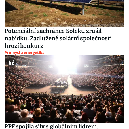
Potenciální zachránce Soleku zrušil
nabídku. Zadlužené solární společnosti
hrozí konkurz
Průmysl a energetika
PPF spojila síly s globálním lídrem.