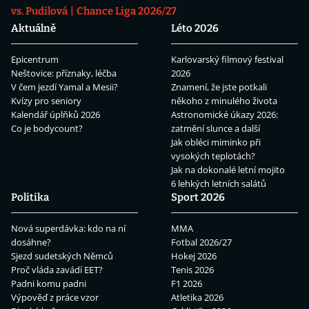
vs. Pudilová
Chance Liga 2026/27
Aktuálně
Léto 2026
Epicentrum
Karlovarský filmový festival
Neštovice: příznaky, léčba
2026
V čem jezdí Yamal a Mesii?
Znamení, že jste potkali
Kvízy pro seniory
někoho z minulého života
Kalendář úplňků 2026
Astronomické úkazy 2026:
Co je bodycount?
zatmění slunce a další
Jak obléci miminko při
vysokých teplotách?
Jak na dokonalé letní mojito
6 lehkých letních salátů
Politika
Sport 2026
Nová superdávka: kdo na ní
MMA
dosáhne?
Fotbal 2026/27
Sjezd sudetských Němců
Hokej 2026
Proč vláda zavádí EET?
Tenis 2026
Padni komu padni
F1 2026
Výpověď z práce vzor
Atletika 2026