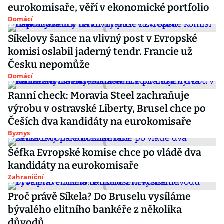
eurokomisaře, věří v ekonomické portfolio
Domácí
Síkelovy šance na vlivný post v Evropské
komisi oslabil jaderný tendr. Francie už
Česku nepomůže
Domácí
Ranní check: Moravia Steel zachraňuje
výrobu v ostravské Liberty, Brusel chce po
Češích dva kandidáty na eurokomisaře
Byznys
Šéfka Evropské komise chce po vládě dva
kandidáty na eurokomisaře
Zahraniční
Proč právě Síkela? Do Bruselu vysíláme
bývalého elitního bankéře z několika
důvodů