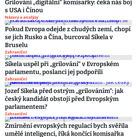
Grilování „digitální“ komisařky: čeká nás boj
s USA i Čínou
Názory a analýzy
Pokud Evropa odejde z chudých zemí, chopí
se jich Rusko a Čína, burcoval Síkela v
Bruselu
Zahraniční
Síkela uspěl při „grilování“ v Evropském
parlamentu, poslanci jej podpořili
Zahraniční
Jozef Síkela před ostrým „grilováním“: jak
český kandidát obstojí před Evropským
parlamentem?
Zahraniční
Zmírnění evropských regulací bych svěřila
umělé inteligenci, říká končící komisařka