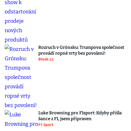
Rozruch v Grónsku: Trumpova společnost
provádí ropné vrty bez povolení!
Blesk.cz
Luke Browning pro F1sport: Kdyby přišla
šance z F1, jsem připraven
F1 Sport