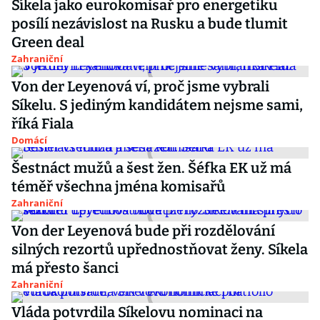
Síkela jako eurokomisař pro energetiku
posílí nezávislost na Rusku a bude tlumit
Green deal
Zahraniční
Von der Leyenová ví, proč jsme vybrali
Síkelu. S jediným kandidátem nejsme sami,
říká Fiala
Domácí
Šestnáct mužů a šest žen. Šéfka EK už má
téměř všechna jména komisařů
Zahraniční
Von der Leyenová bude při rozdělování
silných rezortů upřednostňovat ženy. Síkela
má přesto šanci
Zahraniční
Vláda potvrdila Síkelovu nominaci na