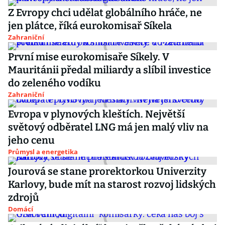
Z Evropy chci udělat globálního hráče, ne
jen plátce, říká eurokomisař Síkela
Zahraniční
První mise eurokomisaře Síkely. V
Mauritánii předal miliardy a slíbil investice
do zeleného vodíku
Zahraniční
Evropa v plynových kleštích. Největší
světový odběratel LNG má jen malý vliv na
jeho cenu
Průmysl a energetika
Jourová se stane prorektorkou Univerzity
Karlovy, bude mít na starost rozvoj lidských
zdrojů
Domácí