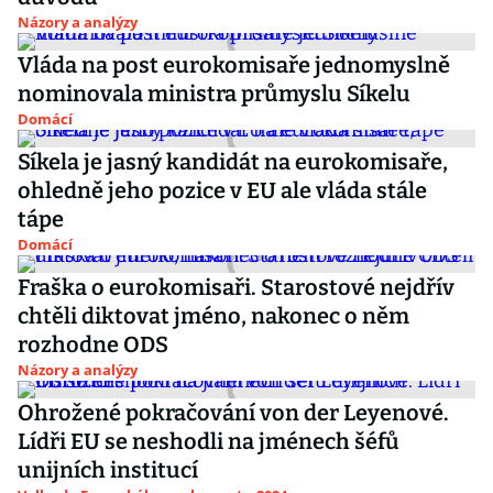
Názory a analýzy
Vláda na post eurokomisaře jednomyslně
nominovala ministra průmyslu Síkelu
Domácí
Síkela je jasný kandidát na eurokomisaře,
ohledně jeho pozice v EU ale vláda stále
tápe
Domácí
Fraška o eurokomisaři. Starostové nejdřív
chtěli diktovat jméno, nakonec o něm
rozhodne ODS
Názory a analýzy
Ohrožené pokračování von der Leyenové.
Lídři EU se neshodli na jménech šéfů
unijních institucí