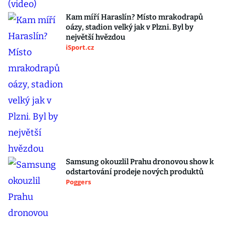
Kam míří Haraslín? Místo mrakodrapů
oázy, stadion velký jak v Plzni. Byl by
největší hvězdou
iSport.cz
Samsung okouzlil Prahu dronovou show k
odstartování prodeje nových produktů
Poggers