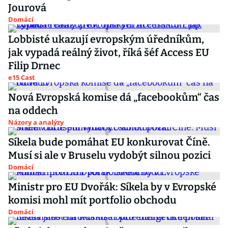
Jourová
Domácí
Lobbisté ukazují evropským úředníkům,
jak vypadá reálný život, říká šéf Access EU
Filip Drnec
e15 Cast
Nová Evropská komise dá „facebookům“ čas
na oddech
Názory a analýzy
Síkela bude pomáhat EU konkurovat Číně.
Musí si ale v Bruselu vydobýt silnou pozici
Domácí
Ministr pro EU Dvořák: Síkela by v Evropské
komisi mohl mít portfolio obchodu
Domácí