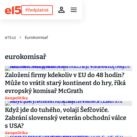
Předplatné
e15.cz
Eurokomisař
eurokomisař
Založení firmy kdekoliv v EU do 48 hodin?
Může to vrátit starý kontinent do hry, říká
evropský komisař McGrath
Geopolitika
Když jde do tuhého, volají Šefčoviče.
Zabrání slovenský veterán obchodní válce
s USA?
Geopolitika