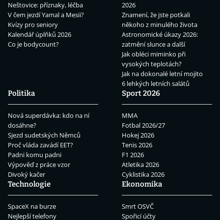
Neštovice: příznaky, léčba
2026
V čem jezdí Yamal a Mesii?
Znamení, že jste potkali
Kvízy pro seniory
někoho z minulého života
Kalendář úplňků 2026
Astronomické úkazy 2026:
Co je bodycount?
zatmění slunce a další
Jak obléci miminko při
vysokých teplotách?
Jak na dokonalé letní mojito
6 lehkých letních salátů
Politika
Sport 2026
Nová superdávka: kdo na ní
MMA
dosáhne?
Fotbal 2026/27
Sjezd sudetských Němců
Hokej 2026
Proč vláda zavádí EET?
Tenis 2026
Padni komu padni
F1 2026
Výpověď z práce vzor
Atletika 2026
Divoký kačer
Cyklistika 2026
Technologie
Ekonomika
SpaceX na burze
Smrt OSVČ
Nejlepší telefony
Spořicí účty