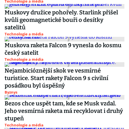
Technologie a média
Muskovy družice pohořely. Starlink přišel
kvůli geomagnetické bouři o desítky
satelitů
Technologie a média
Muskova raketa Falcon 9 vynesla do kosmu
český satelit
Technologie a média
Nejambicióznější skok ve vesmírné
turistice. Start rakety Falcon 9 s civilní
posádkou byl úspěšný
Byznys
Bezos chce uspět tam, kde se Musk vzdal.
Jeho vesmírná raketa má recyklovat i druhý
stupeň
Technologie a média