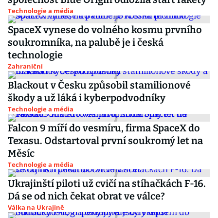
Technologie a média
SpaceX vynese do volného kosmu prvního
soukromníka, na palubě je i česká
technologie
Zahraniční
Blackout v Česku způsobil stamilionové
škody a už láká i kyberpodvodníky
Technologie a média
Falcon 9 míří do vesmíru, firma SpaceX do
Texasu. Odstartoval první soukromý let na
Měsíc
Technologie a média
Ukrajinští piloti už cvičí na stíhačkách F-16.
Dá se od nich čekat obrat ve válce?
Válka na Ukrajině