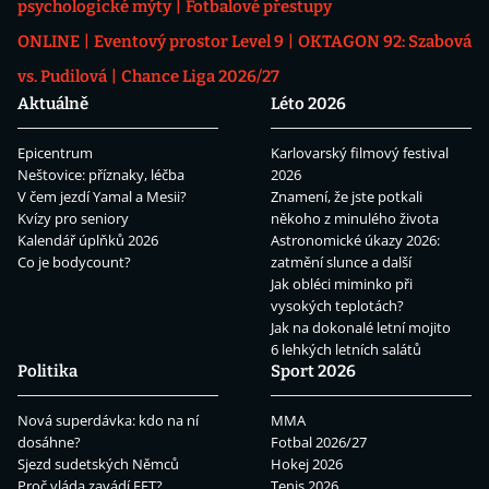
psychologické mýty
Fotbalové přestupy
ONLINE
Eventový prostor Level 9
OKTAGON 92: Szabová
vs. Pudilová
Chance Liga 2026/27
Aktuálně
Léto 2026
Epicentrum
Karlovarský filmový festival
Neštovice: příznaky, léčba
2026
V čem jezdí Yamal a Mesii?
Znamení, že jste potkali
Kvízy pro seniory
někoho z minulého života
Kalendář úplňků 2026
Astronomické úkazy 2026:
Co je bodycount?
zatmění slunce a další
Jak obléci miminko při
vysokých teplotách?
Jak na dokonalé letní mojito
6 lehkých letních salátů
Politika
Sport 2026
Nová superdávka: kdo na ní
MMA
dosáhne?
Fotbal 2026/27
Sjezd sudetských Němců
Hokej 2026
Proč vláda zavádí EET?
Tenis 2026