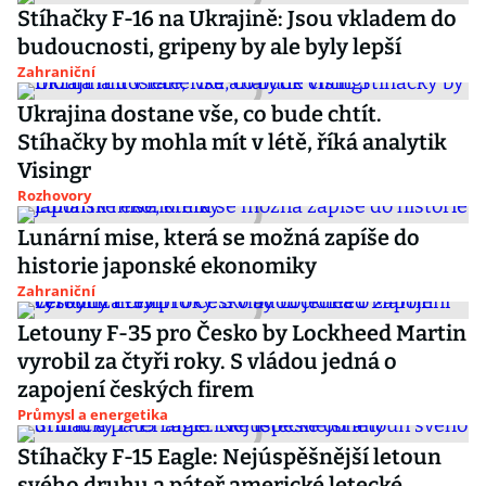
Stíhačky F-16 na Ukrajině: Jsou vkladem do
budoucnosti, gripeny by ale byly lepší
Zahraniční
Ukrajina dostane vše, co bude chtít.
Stíhačky by mohla mít v létě, říká analytik
Visingr
Rozhovory
Lunární mise, která se možná zapíše do
historie japonské ekonomiky
Zahraniční
Letouny F-35 pro Česko by Lockheed Martin
vyrobil za čtyři roky. S vládou jedná o
zapojení českých firem
Průmysl a energetika
Stíhačky F-15 Eagle: Nejúspěšnější letoun
svého druhu a páteř americké letecké