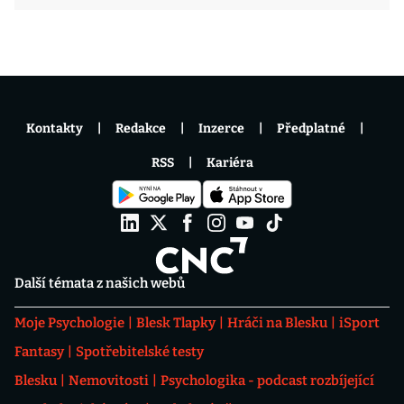
Kontakty
Redakce
Inzerce
Předplatné
RSS
Kariéra
Další témata z našich webů
Moje Psychologie
Blesk Tlapky
Hráči na Blesku
iSport
Fantasy
Spotřebitelské testy
Blesku
Nemovitosti
Psychologika - podcast rozbíjející