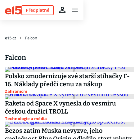
Předplatné
e15.cz
Falcon
Falcon
Polsko zmodernizuje své starší stíhačky F-
16. Náklady předčí cenu za nákup
Zahraniční
Raketa od Space X vynesla do vesmíru
českou družici TROLL
Technologie a média
Bezos zatím Muska nevyzve, jeho
společnost Blue Origin odložila start rakety