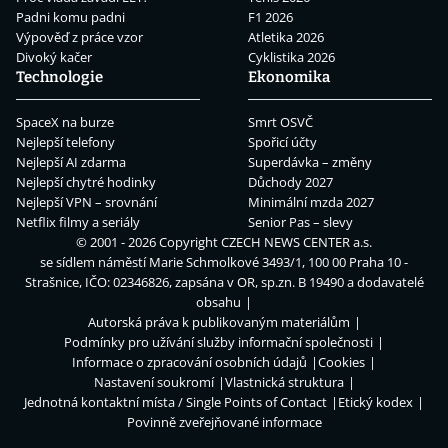
Padni komu padni
F1 2026
Výpověď z práce vzor
Atletika 2026
Divoký kačer
Cyklistika 2026
Technologie
Ekonomika
SpaceX na burze
Smrt OSVČ
Nejlepší telefony
Spořicí účty
Nejlepší AI zdarma
Superdávka – změny
Nejlepší chytré hodinky
Důchody 2027
Nejlepší VPN – srovnání
Minimální mzda 2027
Netflix filmy a seriály
Senior Pas – slevy
© 2001 - 2026 Copyright
CZECH NEWS CENTER a.s.
se sídlem náměstí Marie Schmolkové 3493/1, 100 00 Praha 10 -
Strašnice, IČO: 02346826, zapsána v OR, sp.zn. B 19490 a dodavatelé
obsahu
Autorská práva k publikovaným materiálům
Podmínky pro užívání služby informační společnosti
Informace o zpracování osobních údajů
Cookies
Nastavení soukromí
Vlastnická struktura
Jednotná kontaktní místa / Single Points of Contact
Etický kodex
Povinně zveřejňované informace