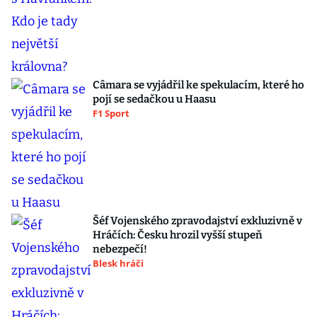
Câmara se vyjádřil ke spekulacím, které ho
pojí se sedačkou u Haasu
F1 Sport
Šéf Vojenského zpravodajství exkluzivně v
Hráčích: Česku hrozil vyšší stupeň
nebezpečí!
Blesk hráči