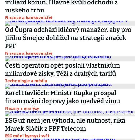
miliard korun. Hlavně kvůli odchodu z
ruského trhu
Finance a bankovnictví
Od Čupra odchází klíčový manažer, aby pro
Jiřího Šmejce dohlížel na strategii značek
PPF
Finance a bankovnictví
Čeští operátoři opět poslali vlastníkům
miliardové zisky. Těží z drahých tarifů
Technologie a média
Karel Havlíček: Ministr Kupka prospal
financování dopravy jako medvěd zimu
Názory a analýzy
ESG už není jen výhoda, ale nutnost, říká
Marek Sláčík z PPF Telecom
ESG mění byznys i svět