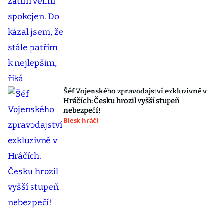
Šéf Vojenského zpravodajství exkluzivně v
Hráčích: Česku hrozil vyšší stupeň
nebezpečí!
Blesk hráči