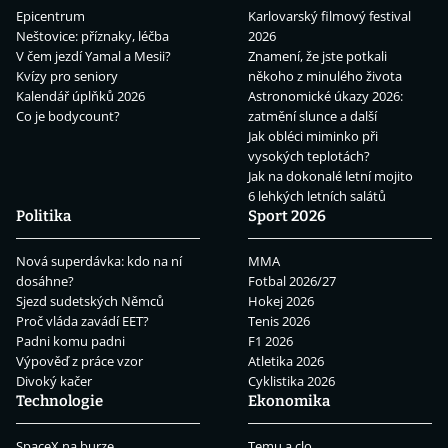
Epicentrum
Karlovarský filmový festival
Neštovice: příznaky, léčba
2026
V čem jezdí Yamal a Mesii?
Znamení, že jste potkali
Kvízy pro seniory
někoho z minulého života
Kalendář úplňků 2026
Astronomické úkazy 2026:
Co je bodycount?
zatmění slunce a další
Jak obléci miminko při
vysokých teplotách?
Jak na dokonalé letní mojito
6 lehkých letních salátů
Politika
Sport 2026
Nová superdávka: kdo na ní
MMA
dosáhne?
Fotbal 2026/27
Sjezd sudetských Němců
Hokej 2026
Proč vláda zavádí EET?
Tenis 2026
Padni komu padni
F1 2026
Výpověď z práce vzor
Atletika 2026
Divoký kačer
Cyklistika 2026
Technologie
Ekonomika
SpaceX na burze
Temu a clo