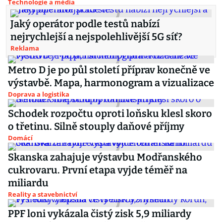
Technologie a média
Jaký operátor podle testů nabízí
nejrychlejší a nejspolehlivější 5G síť?
Reklama
Metro D je po půl století příprav konečně ve
výstavbě. Mapa, harmonogram a vizualizace
Doprava a logistika
Schodek rozpočtu oproti loňsku klesl skoro
o třetinu. Silně stouply daňové příjmy
Domácí
Skanska zahajuje výstavbu Modřanského
cukrovaru. První etapa vyjde téměř na
miliardu
Reality a stavebnictví
PPF loni vykázala čistý zisk 5,9 miliardy