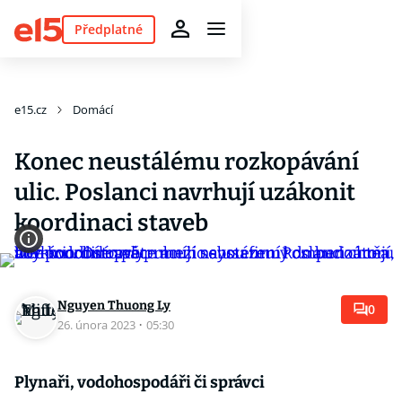
Předplatné
e15.cz
Domácí
Konec neustálému rozkopávání
ulic. Poslanci navrhují uzákonit
koordinaci staveb
Nguyen Thuong Ly
0
26. února 2023
·
05:30
Plynaři, vodohospodáři či správci