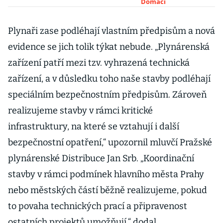
ičařů. Chceme
Domácí
jim zajistit
důstojný
Plynaři zase podléhají vlastním předpisům a nová
důchod, tvrdí
evidence se jich tolik týkat nebude. „Plynárenská
Jurečka
zařízení patří mezi tzv. vyhrazená technická
zařízení, a v důsledku toho naše stavby podléhají
speciálním bezpečnostním předpisům. Zároveň
realizujeme stavby v rámci kritické
infrastruktury, na které se vztahují i další
bezpečnostní opatření,“ upozornil mluvčí Pražské
plynárenské Distribuce Jan Srb. „Koordinační
stavby v rámci podmínek hlavního města Prahy
nebo městských částí běžně realizujeme, pokud
to povaha technických prací a připravenost
ostatních projektů umožňují,“ dodal.