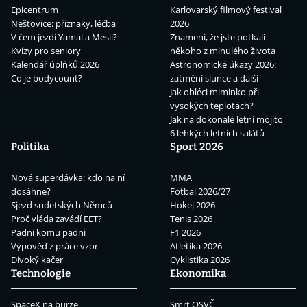
Epicentrum
Karlovarský filmový festival
Neštovice: příznaky, léčba
2026
V čem jezdí Yamal a Mesii?
Znamení, že jste potkali
Kvízy pro seniory
někoho z minulého života
Kalendář úplňků 2026
Astronomické úkazy 2026:
Co je bodycount?
zatmění slunce a další
Jak obléci miminko při
vysokých teplotách?
Jak na dokonalé letní mojito
6 lehkých letních salátů
Politika
Sport 2026
Nová superdávka: kdo na ní
MMA
dosáhne?
Fotbal 2026/27
Sjezd sudetských Němců
Hokej 2026
Proč vláda zavádí EET?
Tenis 2026
Padni komu padni
F1 2026
Výpověď z práce vzor
Atletika 2026
Divoký kačer
Cyklistika 2026
Technologie
Ekonomika
SpaceX na burze
Smrt OSVČ