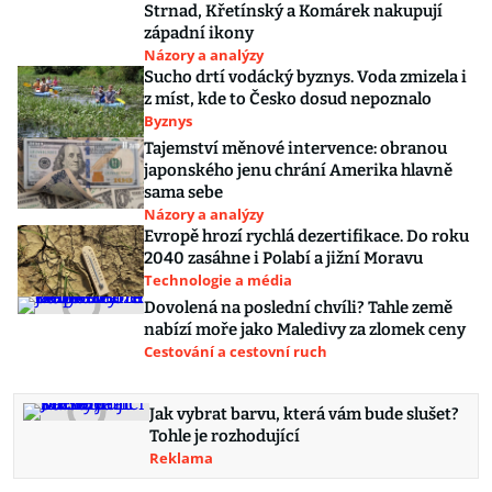
Strnad, Křetínský a Komárek nakupují
západní ikony
Názory a analýzy
Sucho drtí vodácký byznys. Voda zmizela i
z míst, kde to Česko dosud nepoznalo
Byznys
Tajemství měnové intervence: obranou
japonského jenu chrání Amerika hlavně
sama sebe
Názory a analýzy
Evropě hrozí rychlá dezertifikace. Do roku
2040 zasáhne i Polabí a jižní Moravu
Technologie a média
Dovolená na poslední chvíli? Tahle země
nabízí moře jako Maledivy za zlomek ceny
Cestování a cestovní ruch
Jak vybrat barvu, která vám bude slušet?
Tohle je rozhodující
Reklama