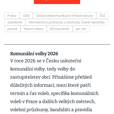
Praha
ODS
Česká telekomunikační infrastruktura
ČEZ
stavebník
Ministerstvo průmyslu a obchodu České republiky
peníze
hlavní město
Jiří Havránek
Jan Srb
Komunální volby 2026
V roce 2026 se v Česku uskuteční
komunální volby, tedy volby do
zastupitelstev obcí. Přinášíme přehled
důležitých informací, mezi které patří
termín a čas voleb, specifika komunálních
voleb v Praze a dalších velkých městech,
volební průzkumy, kandidáti a pravidla