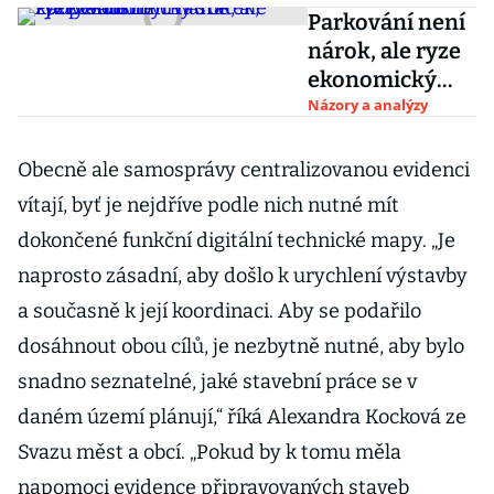
Parkování není
nárok, ale ryze
ekonomický
statek, který
Názory a analýzy
musí být řádně
zpoplatněn
Obecně ale samosprávy centralizovanou evidenci
vítají, byť je nejdříve podle nich nutné mít
dokončené funkční digitální technické mapy. „Je
naprosto zásadní, aby došlo k urychlení výstavby
a současně k její koordinaci. Aby se podařilo
dosáhnout obou cílů, je nezbytně nutné, aby bylo
snadno seznatelné, jaké stavební práce se v
daném území plánují,“ říká Alexandra Kocková ze
Svazu měst a obcí. „Pokud by k tomu měla
napomoci evidence připravovaných staveb