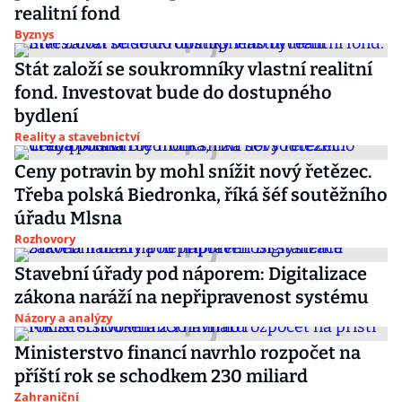
realitní fond
Byznys
Stát založí se soukromníky vlastní realitní
fond. Investovat bude do dostupného
bydlení
Reality a stavebnictví
Ceny potravin by mohl snížit nový řetězec.
Třeba polská Biedronka, říká šéf soutěžního
úřadu Mlsna
Rozhovory
Stavební úřady pod náporem: Digitalizace
zákona naráží na nepřipravenost systému
Názory a analýzy
Ministerstvo financí navrhlo rozpočet na
příští rok se schodkem 230 miliard
Zahraniční