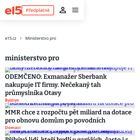
Předplatné
e15.cz
Ministerstvo pro
ministerstvo pro
ODEMČENO: Exmanažer Sberbank
nakupuje IT firmy. Nečekaný tah
průmyslníka Otavy
Byznys
MMR chce z rozpočtu pět miliard na dotace
pro obnovu domům po povodních
Domácí
Přibývá lidí, kteří bydlí v garážích, často i s