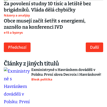
Za povolení studny 10 tisíc a letiště bez
brigádníků. Vláda dělá chybičky
Názory a analýzy
Obce musejí začít šetřit s energiemi,
zaznělo na konferenci IVD
e15 a byznys
Předchozí
Další
Články z jiných titulů
Exministryně s Havránkem dováděli v
Polsku: První slova Decroix i Havránkové!
Blesk politika