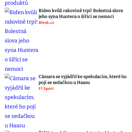
Biden kvůli rakovině trpí! Bolestná slova
jeho syna Huntera o šířící se nemoci
Blesk.cz
Câmara se vyjádřil ke spekulacím, které ho
pojí se sedačkou u Haasu
F1 Sport