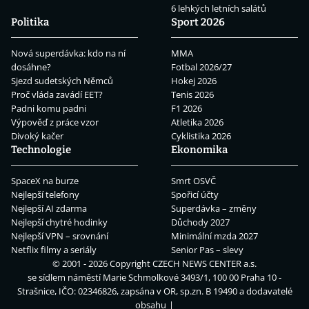
6 lehkých letních salátů
Politika
Sport 2026
Nová superdávka: kdo na ní
MMA
dosáhne?
Fotbal 2026/27
Sjezd sudetských Němců
Hokej 2026
Proč vláda zavádí EET?
Tenis 2026
Padni komu padni
F1 2026
Výpověď z práce vzor
Atletika 2026
Divoký kačer
Cyklistika 2026
Technologie
Ekonomika
SpaceX na burze
Smrt OSVČ
Nejlepší telefony
Spořicí účty
Nejlepší AI zdarma
Superdávka – změny
Nejlepší chytré hodinky
Důchody 2027
Nejlepší VPN – srovnání
Minimální mzda 2027
Netflix filmy a seriály
Senior Pas – slevy
© 2001 - 2026 Copyright
CZECH NEWS CENTER a.s.
se sídlem náměstí Marie Schmolkové 3493/1, 100 00 Praha 10 -
Strašnice, IČO: 02346826, zapsána v OR, sp.zn. B 19490 a dodavatelé
obsahu