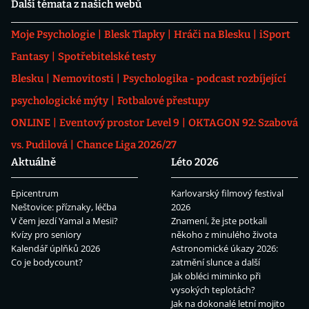
Další témata z našich webů
Moje Psychologie
Blesk Tlapky
Hráči na Blesku
iSport
Fantasy
Spotřebitelské testy
Blesku
Nemovitosti
Psychologika - podcast rozbíjející
psychologické mýty
Fotbalové přestupy
ONLINE
Eventový prostor Level 9
OKTAGON 92: Szabová
vs. Pudilová
Chance Liga 2026/27
Aktuálně
Léto 2026
Epicentrum
Karlovarský filmový festival
Neštovice: příznaky, léčba
2026
V čem jezdí Yamal a Mesii?
Znamení, že jste potkali
Kvízy pro seniory
někoho z minulého života
Kalendář úplňků 2026
Astronomické úkazy 2026:
Co je bodycount?
zatmění slunce a další
Jak obléci miminko při
vysokých teplotách?
Jak na dokonalé letní mojito