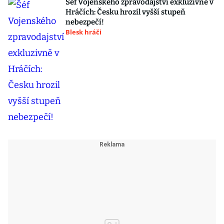
Šéf Vojenského zpravodajství exkluzivně v
Hráčích: Česku hrozil vyšší stupeň
nebezpečí!
Blesk hráči