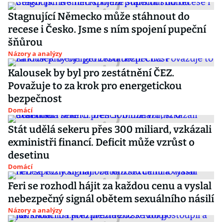
Stagnující Německo může stáhnout do
recese i Česko. Jsme s ním spojení pupeční
šňůrou
Názory a analýzy
Kalousek by byl pro zestátnění ČEZ.
Považuje to za krok pro energetickou
bezpečnost
Domácí
Stát udělá sekeru přes 300 miliard, vzkázali
exministři financí. Deficit může vzrůst o
desetinu
Domácí
Feri se rozhodl hájit za každou cenu a vyslal
nebezpečný signál obětem sexuálního násilí
Názory a analýzy