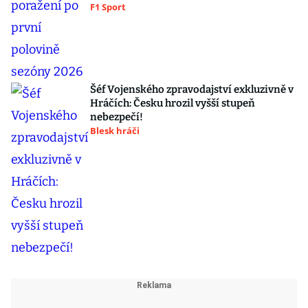
F1 Sport
Šéf Vojenského zpravodajství exkluzivně v
Hráčích: Česku hrozil vyšší stupeň
nebezpečí!
Blesk hráči