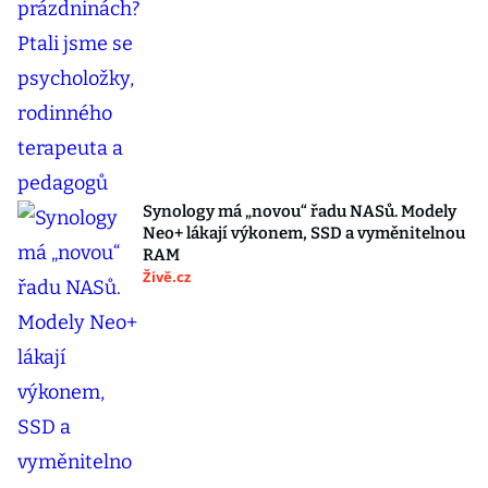
Synology má „novou“ řadu NASů. Modely
Neo+ lákají výkonem, SSD a vyměnitelnou
RAM
Živě.cz