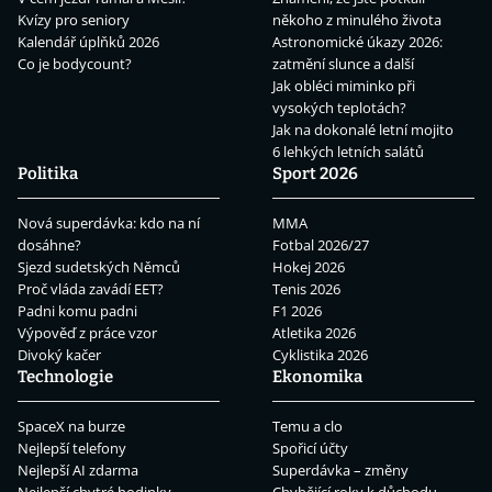
Kvízy pro seniory
někoho z minulého života
Kalendář úplňků 2026
Astronomické úkazy 2026:
Co je bodycount?
zatmění slunce a další
Jak obléci miminko při
vysokých teplotách?
Jak na dokonalé letní mojito
6 lehkých letních salátů
Politika
Sport 2026
Nová superdávka: kdo na ní
MMA
dosáhne?
Fotbal 2026/27
Sjezd sudetských Němců
Hokej 2026
Proč vláda zavádí EET?
Tenis 2026
Padni komu padni
F1 2026
Výpověď z práce vzor
Atletika 2026
Divoký kačer
Cyklistika 2026
Technologie
Ekonomika
SpaceX na burze
Temu a clo
Nejlepší telefony
Spořicí účty
Nejlepší AI zdarma
Superdávka – změny