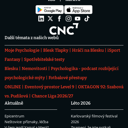
Další témata z našich webů
Moje Psychologie
Blesk Tlapky
Hráči na Blesku
iSport
Fantasy
Spotřebitelské testy
Blesku
Nemovitosti
Psychologika - podcast rozbíjející
psychologické mýty
Fotbalové přestupy
ONLINE
Eventový prostor Level 9
OKTAGON 92: Szabová
vs. Pudilová
Chance Liga 2026/27
Aktuálně
Léto 2026
Epicentrum
Karlovarský filmový festival
Neštovice: příznaky, léčba
2026
V čem jezdí Yamal a Mesii?
Znamení, že jste potkali