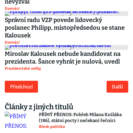
nevyzval
Domácí
Správní radu VZP povede lidovecký
poslanec Philipp, místopředsedou se stane
Kalousek
Domácí
Miroslav Kalousek nebude kandidovat na
prezidenta. Šance vyhrát je nulová, uvedl
Prezidentské volby
Předchozí
Další
Články z jiných titulů
PŘÍMÝ PŘENOS: Pohřeb Milana Knížáka
(†86), státní pocty i nečekaní řečníci
Blesk politika