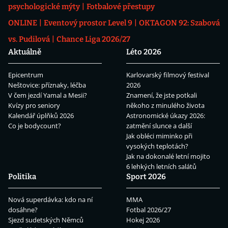
psychologické mýty
Fotbalové přestupy
ONLINE
Eventový prostor Level 9
OKTAGON 92: Szabová
vs. Pudilová
Chance Liga 2026/27
Aktuálně
Léto 2026
Epicentrum
Karlovarský filmový festival
Neštovice: příznaky, léčba
2026
V čem jezdí Yamal a Mesii?
Znamení, že jste potkali
Kvízy pro seniory
někoho z minulého života
Kalendář úplňků 2026
Astronomické úkazy 2026:
Co je bodycount?
zatmění slunce a další
Jak obléci miminko při
vysokých teplotách?
Jak na dokonalé letní mojito
6 lehkých letních salátů
Politika
Sport 2026
Nová superdávka: kdo na ní
MMA
dosáhne?
Fotbal 2026/27
Sjezd sudetských Němců
Hokej 2026