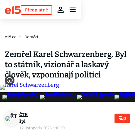
Předplatné
e15.cz
Domácí
Zemřel Karel Schwarzenberg. Byl
to státník, vizionář a laskavý
člověk, vzpomínají politici
ČTK
0
špi
12. listopadu 2023
·
10:30