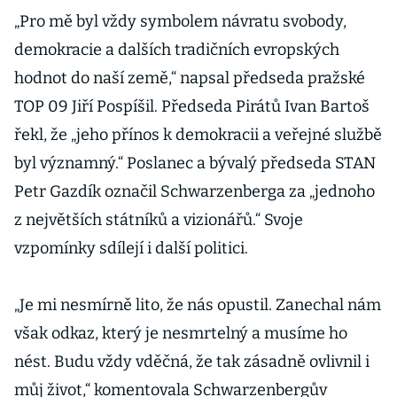
„Pro mě byl vždy symbolem návratu svobody,
demokracie a dalších tradičních evropských
hodnot do naší země,“ napsal předseda pražské
TOP 09 Jiří Pospíšil. Předseda Pirátů Ivan Bartoš
řekl, že „jeho přínos k demokracii a veřejné službě
byl významný.“ Poslanec a bývalý předseda STAN
Petr Gazdík označil Schwarzenberga za „jednoho
z největších státníků a vizionářů.“ Svoje
vzpomínky sdílejí i další politici.
„Je mi nesmírně lito, že nás opustil. Zanechal nám
však odkaz, který je nesmrtelný a musíme ho
nést. Budu vždy vděčná, že tak zásadně ovlivnil i
můj život,“ komentovala Schwarzenbergův