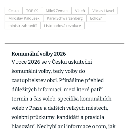
Česko
TOP 09
Miloš Zeman
Vídeň
Václav Havel
Miroslav Kalousek
Karel Schwarzenberg
Echo24
ministr zahraničí
Listopadová revoluce
Komunální volby 2026
V roce 2026 se v Česku uskuteční
komunální volby, tedy volby do
zastupitelstev obcí. Přinášíme přehled
důležitých informací, mezi které patří
termín a čas voleb, specifika komunálních
voleb v Praze a dalších velkých městech,
volební průzkumy, kandidáti a pravidla
hlasování. Nechybí ani informace o tom, jak