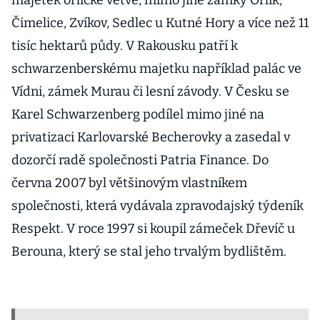
majetek orlické větve, mimo jiné zámky Orlík,
Čimelice, Zvíkov, Sedlec u Kutné Hory a více než 11
tisíc hektarů půdy. V Rakousku patří k
schwarzenberskému majetku například palác ve
Vídni, zámek Murau či lesní závody. V Česku se
Karel Schwarzenberg podílel mimo jiné na
privatizaci Karlovarské Becherovky a zasedal v
dozorčí radě společnosti Patria Finance. Do
června 2007 byl většinovým vlastníkem
společnosti, která vydávala zpravodajský týdeník
Respekt. V roce 1997 si koupil zámeček Dřevíč u
Berouna, který se stal jeho trvalým bydlištěm.