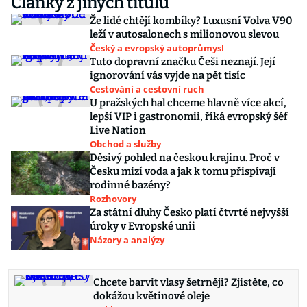
Články z jiných titulů
Že lidé chtějí kombíky? Luxusní Volva V90
leží v autosalonech s milionovou slevou
Český a evropský autoprůmysl
Tuto dopravní značku Češi neznají. Její
ignorování vás vyjde na pět tisíc
Cestování a cestovní ruch
U pražských hal chceme hlavně více akcí,
lepší VIP i gastronomii, říká evropský šéf
Live Nation
Obchod a služby
Děsivý pohled na českou krajinu. Proč v
Česku mizí voda a jak k tomu přispívají
rodinné bazény?
Rozhovory
Za státní dluhy Česko platí čtvrté nejvyšší
úroky v Evropské unii
Názory a analýzy
Chcete barvit vlasy šetrněji? Zjistěte, co
dokážou květinové oleje