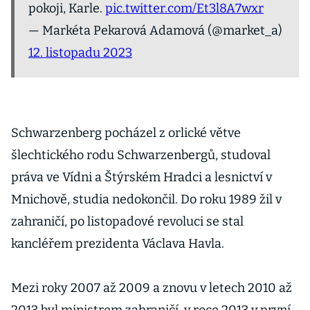
pokoji, Karle.
pic.twitter.com/Et3l8A7wxr
— Markéta Pekarová Adamová (@market_a)
12. listopadu 2023
Schwarzenberg pocházel z orlické větve
šlechtického rodu Schwarzenbergů, studoval
práva ve Vídni a Štýrském Hradci a lesnictví v
Mnichově, studia nedokončil. Do roku 1989 žil v
zahraničí, po listopadové revoluci se stal
kancléřem prezidenta Václava Havla.
Mezi roky 2007 až 2009 a znovu v letech 2010 až