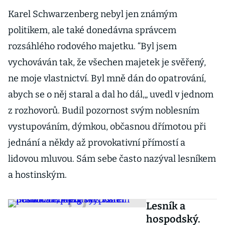
Karel Schwarzenberg nebyl jen známým
politikem, ale také donedávna správcem
rozsáhlého rodového majetku. “Byl jsem
vychováván tak, že všechen majetek je svěřený,
ne moje vlastnictví. Byl mně dán do opatrování,
abych se o něj staral a dal ho dál,„ uvedl v jednom
z rozhovorů. Budil pozornost svým noblesním
vystupováním, dýmkou, občasnou dřímotou při
jednání a někdy až provokativní přímostí a
lidovou mluvou. Sám sebe často nazýval lesníkem
a hostinským.
Lesník a
hospodský.