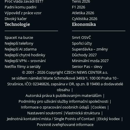
Proč vláda zavádí EET?
Tenis 2026
Padni komu padni
F1 2026
Výpověď z práce vzor
Atletika 2026
Divoký kačer
Cyklistika 2026
Technologie
Ekonomika
SpaceX na burze
Smrt OSVČ
Nejlepší telefony
Spořicí účty
Nejlepší AI zdarma
Superdávka – změny
Nejlepší chytré hodinky
Důchody 2027
Nejlepší VPN – srovnání
Minimální mzda 2027
Netflix filmy a seriály
Senior Pas – slevy
© 2001 - 2026 Copyright
CZECH NEWS CENTER a.s.
se sídlem náměstí Marie Schmolkové 3493/1, 100 00 Praha 10 -
Strašnice, IČO: 02346826, zapsána v OR, sp.zn. B 19490 a dodavatelé
obsahu
Autorská práva k publikovaným materiálům
Podmínky pro užívání služby informační společnosti
Informace o zpracování osobních údajů
Cookies
Nastavení soukromí
Vlastnická struktura
Jednotná kontaktní místa / Single Points of Contact
Etický kodex
Povinně zveřejňované informace