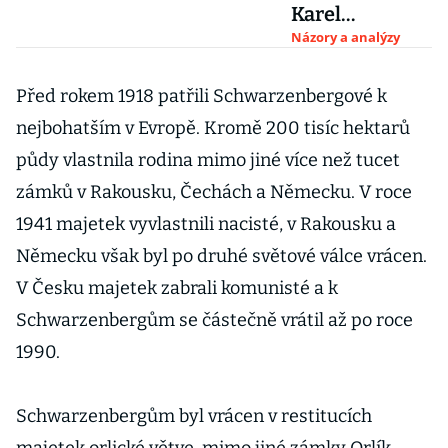
Karel
Schwarzenber
Názory a analýzy
g byl poslem
minulosti,
Před rokem 1918 patřili Schwarzenbergové k
který nás však
nejbohatším v Evropě. Kromě 200 tisíc hektarů
posouval
půdy vlastnila rodina mimo jiné více než tucet
vpřed
zámků v Rakousku, Čechách a Německu. V roce
1941 majetek vyvlastnili nacisté, v Rakousku a
Německu však byl po druhé světové válce vrácen.
V Česku majetek zabrali komunisté a k
Schwarzenbergům se částečně vrátil až po roce
1990.
Schwarzenbergům byl vrácen v restitucích