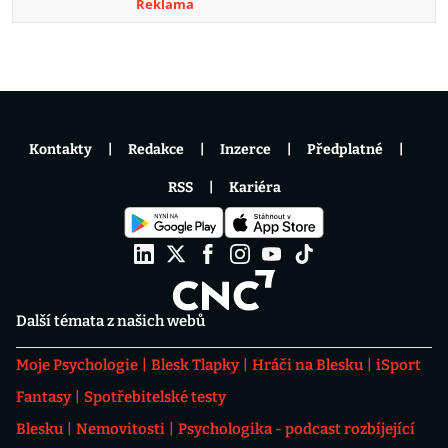
Reklama
Kontakty
Redakce
Inzerce
Předplatné
RSS
Kariéra
Další témata z našich webů
Moje Psychologie
Blesk Tlapky
Hráči na Blesku
iSport
Fantasy
Spotřebitelské testy
Blesku
Nemovitosti
Psychologika - podcast rozbíjející