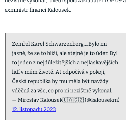
nezištně vykonal,“ uvedl spoluzakladatel TOP 09 a
exministr financí Kalousek.
Zemřel Karel Schwarzenberg….Bylo mi
jasné, že se to blíží, ale stejně je to úder. Byl
to jeden z nejdůležitějších a nejlaskavějších
lidí v mém životě. Ať odpočívá v pokoji,
Česká republika by mu měla být navždy
vděčná za vše, co pro ni nezištně vykonal.
— Miroslav Kalousek🇺🇦🇨🇿 (@kalousekm)
12. listopadu 2023