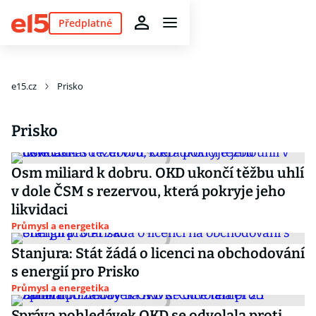
Předplatné
e15.cz
Prisko
Prisko
Osm miliard k dobru. OKD ukončí těžbu uhlí
v dole ČSM s rezervou, která pokryje jeho
likvidaci
Průmysl a energetika
Stanjura: Stát žádá o licenci na obchodování
s energií pro Prisko
Průmysl a energetika
Správa pohledávek OKD se odvolala proti