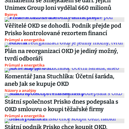
Šimáněmu se Šmejkalem se daří. Jejich
Unimex Group loni vydělal 660 milionů
Byznys
Věřitelé OKD se dohodli. Podnik přejde pod
Prisko kontrolované rezortem financí
Průmysl a energetika
Plán na reorganizaci OKD je jediný možný,
tvrdí odboráři
Průmysl a energetika
Komentář Jana Stuchlíka: Účetní šaráda,
aneb Jak se kupuje OKD
Názory a analýzy
Státní společnost Prisko dnes podepsala s
OKD smlouvu o koupi těžařské firmy
Průmysl a energetika
Státní podnik Prisko chce koupit OKD,