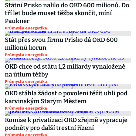
Státní Prisko nalilo do OKD 600 milionů. Do
tří let bude muset těžba skončit, míní
Paukner
Průmysl a energetika
Stát přes svou firmu Prisko dá OKD 600
milionů korun
Průmysl a energetika
OKD chce od státu 1,2 miliardy vynaložené
na útlum těžby
Průmysl a energetika
OKD stáhla žádost o povolení těžit uhlí pod
karvinským Starým Městem
Průmysl a energetika
Komise k privatizaci OKD zřejmě vypracuje
podněty pro další trestní řízení
Průmysl a energetika