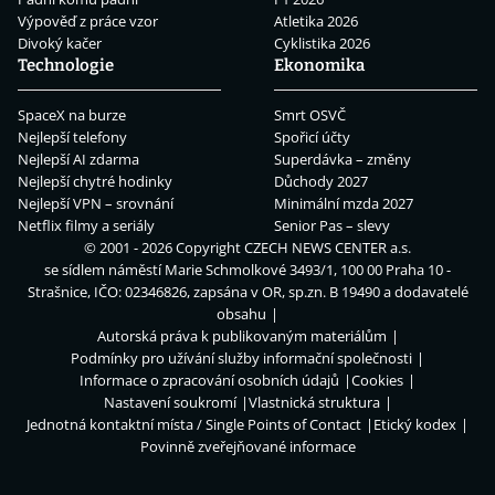
Výpověď z práce vzor
Atletika 2026
Divoký kačer
Cyklistika 2026
Technologie
Ekonomika
SpaceX na burze
Smrt OSVČ
Nejlepší telefony
Spořicí účty
Nejlepší AI zdarma
Superdávka – změny
Nejlepší chytré hodinky
Důchody 2027
Nejlepší VPN – srovnání
Minimální mzda 2027
Netflix filmy a seriály
Senior Pas – slevy
© 2001 - 2026 Copyright
CZECH NEWS CENTER a.s.
se sídlem náměstí Marie Schmolkové 3493/1, 100 00 Praha 10 -
Strašnice, IČO: 02346826, zapsána v OR, sp.zn. B 19490 a dodavatelé
obsahu
Autorská práva k publikovaným materiálům
Podmínky pro užívání služby informační společnosti
Informace o zpracování osobních údajů
Cookies
Nastavení soukromí
Vlastnická struktura
Jednotná kontaktní místa / Single Points of Contact
Etický kodex
Povinně zveřejňované informace