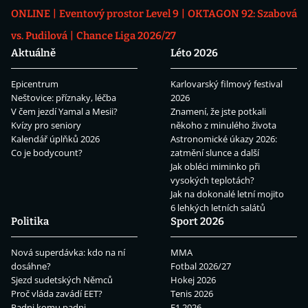
ONLINE
Eventový prostor Level 9
OKTAGON 92: Szabová
vs. Pudilová
Chance Liga 2026/27
Aktuálně
Léto 2026
Epicentrum
Karlovarský filmový festival
Neštovice: příznaky, léčba
2026
V čem jezdí Yamal a Mesii?
Znamení, že jste potkali
Kvízy pro seniory
někoho z minulého života
Kalendář úplňků 2026
Astronomické úkazy 2026:
Co je bodycount?
zatmění slunce a další
Jak obléci miminko při
vysokých teplotách?
Jak na dokonalé letní mojito
6 lehkých letních salátů
Politika
Sport 2026
Nová superdávka: kdo na ní
MMA
dosáhne?
Fotbal 2026/27
Sjezd sudetských Němců
Hokej 2026
Proč vláda zavádí EET?
Tenis 2026
Padni komu padni
F1 2026