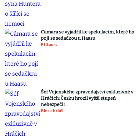
Câmara se vyjádřil ke spekulacím, které ho
pojí se sedačkou u Haasu
F1 Sport
Šéf Vojenského zpravodajství exkluzivně v
Hráčích: Česku hrozil vyšší stupeň
nebezpečí!
Blesk hráči