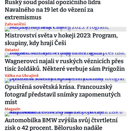
Ruský soud poslal opozičního lídra
Navalného na 19 let do vězení za
extremismus
Zahraniční
Mistrovství světa v hokeji 2023: Program,
skupiny, kdy hrají Češi
Ostatní
Wagnerovci najali v ruských věznicích přes
tisíc žoldáků. Některé verbuje sám Prigožin
Válka na Ukrajině
Opuštěná sovětská krása. Francouzský
fotograf představil snímky zapomenutých
míst
Magazín
Automobilka BMW zvýšila svůj čtvrtletní
zisk o 42 procent. Bělorusko nadále