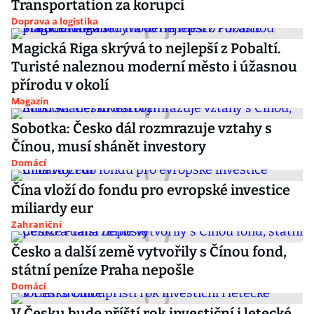
Transportation za korupci
Doprava a logistika
Magická Riga skrývá to nejlepší z Pobaltí.
Turisté naleznou moderní město i úžasnou
přírodu v okolí
Magazín
Sobotka: Česko dál rozmrazuje vztahy s
Čínou, musí shánět investory
Domácí
Čína vloží do fondu pro evropské investice
miliardy eur
Zahraniční
Česko a další země vytvořily s Čínou fond,
státní peníze Praha nepošle
Domácí
V Česku bude příští rok investiční i letecké