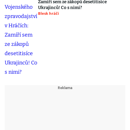
Zamíří sem ze zákopů desetitisíce
Ukrajinců! Co s nimi?
Blesk hráči