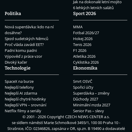
Jak na dokonalé letní mojito
6 lehkých letních salátů
Politika
Sport 2026
Nová superdávka: kdo na ní
MMA
dosáhne?
Fotbal 2026/27
Sjezd sudetských Němců
Hokej 2026
Proč vláda zavádí EET?
Tenis 2026
Padni komu padni
F1 2026
Výpověď z práce vzor
Atletika 2026
Divoký kačer
Cyklistika 2026
Technologie
Ekonomika
SpaceX na burze
Smrt OSVČ
Nejlepší telefony
Spořicí účty
Nejlepší AI zdarma
Superdávka – změny
Nejlepší chytré hodinky
Důchody 2027
Nejlepší VPN – srovnání
Minimální mzda 2027
Netflix filmy a seriály
Senior Pas – slevy
© 2001 - 2026 Copyright
CZECH NEWS CENTER a.s.
se sídlem náměstí Marie Schmolkové 3493/1, 100 00 Praha 10 -
Strašnice, IČO: 02346826, zapsána v OR, sp.zn. B 19490 a dodavatelé