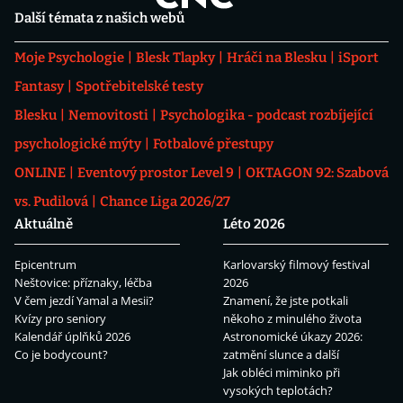
Další témata z našich webů
Moje Psychologie
Blesk Tlapky
Hráči na Blesku
iSport
Fantasy
Spotřebitelské testy
Blesku
Nemovitosti
Psychologika - podcast rozbíjející
psychologické mýty
Fotbalové přestupy
ONLINE
Eventový prostor Level 9
OKTAGON 92: Szabová
vs. Pudilová
Chance Liga 2026/27
Aktuálně
Léto 2026
Epicentrum
Karlovarský filmový festival
Neštovice: příznaky, léčba
2026
V čem jezdí Yamal a Mesii?
Znamení, že jste potkali
Kvízy pro seniory
někoho z minulého života
Kalendář úplňků 2026
Astronomické úkazy 2026:
Co je bodycount?
zatmění slunce a další
Jak obléci miminko při
vysokých teplotách?