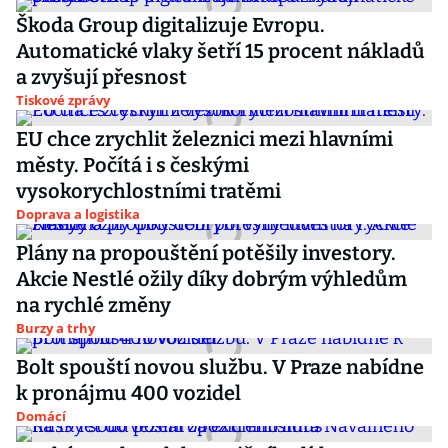
Škoda Group digitalizuje Evropu.
Automatické vlaky šetří 15 procent nákladů
a zvyšují přesnost
Tiskové zprávy
EU chce zrychlit železnici mezi hlavními
městy. Počítá i s českými
vysokorychlostními tratěmi
Doprava a logistika
Plány na propouštění potěšily investory.
Akcie Nestlé ožily díky dobrým výhledům
na rychlé změny
Burzy a trhy
Bolt spouští novou službu. V Praze nabídne
k pronájmu 400 vozidel
Domácí