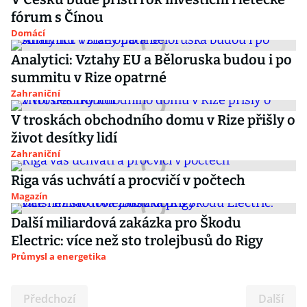
fórum s Čínou
Domácí
Analytici: Vztahy EU a Běloruska budou i po
summitu v Rize opatrné
Zahraniční
V troskách obchodního domu v Rize přišly o
život desítky lidí
Zahraniční
Riga vás uchvátí a procvičí v počtech
Magazín
Další miliardová zakázka pro Škodu
Electric: více než sto trolejbusů do Rigy
Průmysl a energetika
Předchozí
Další