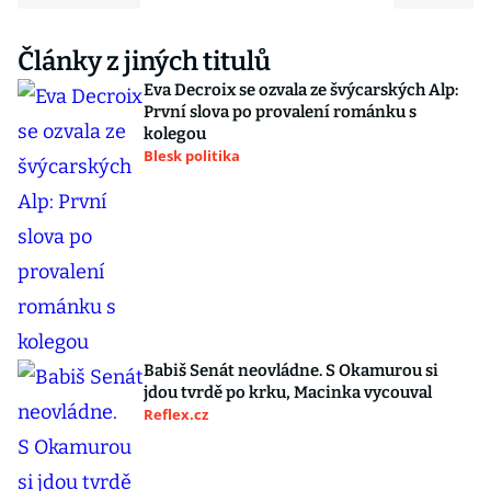
Články z jiných titulů
Eva Decroix se ozvala ze švýcarských Alp:
První slova po provalení románku s
kolegou
Blesk politika
Babiš Senát neovládne. S Okamurou si
jdou tvrdě po krku, Macinka vycouval
Reflex.cz