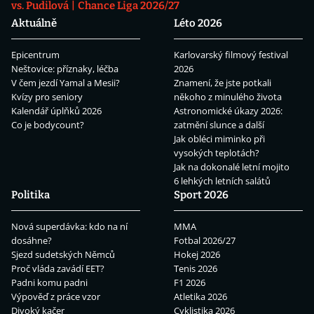
vs. Pudilová
Chance Liga 2026/27
Aktuálně
Léto 2026
Epicentrum
Karlovarský filmový festival
Neštovice: příznaky, léčba
2026
V čem jezdí Yamal a Mesii?
Znamení, že jste potkali
Kvízy pro seniory
někoho z minulého života
Kalendář úplňků 2026
Astronomické úkazy 2026:
Co je bodycount?
zatmění slunce a další
Jak obléci miminko při
vysokých teplotách?
Jak na dokonalé letní mojito
6 lehkých letních salátů
Politika
Sport 2026
Nová superdávka: kdo na ní
MMA
dosáhne?
Fotbal 2026/27
Sjezd sudetských Němců
Hokej 2026
Proč vláda zavádí EET?
Tenis 2026
Padni komu padni
F1 2026
Výpověď z práce vzor
Atletika 2026
Divoký kačer
Cyklistika 2026