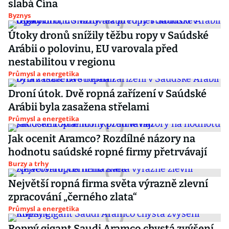
slabá Čína
Byznys
Útoky dronů snížily těžbu ropy v Saúdské
Arábii o polovinu, EU varovala před
nestabilitou v regionu
Průmysl a energetika
Droní útok. Dvě ropná zařízení v Saúdské
Arábii byla zasažena střelami
Průmysl a energetika
Jak ocenit Aramco? Rozdílné názory na
hodnotu saúdské ropné firmy přetrvávají
Burzy a trhy
Největší ropná firma světa výrazně zlevní
zpracování „černého zlata“
Průmysl a energetika
Ropný gigant Saudi Aramco chystá zvýšení