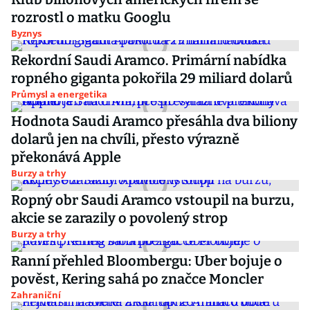
rozrostl o matku Googlu
Byznys
Rekordní Saudi Aramco. Primární nabídka
ropného giganta pokořila 29 miliard dolarů
Průmysl a energetika
Hodnota Saudi Aramco přesáhla dva biliony
dolarů jen na chvíli, přesto výrazně
překonává Apple
Burzy a trhy
Ropný obr Saudi Aramco vstoupil na burzu,
akcie se zarazily o povolený strop
Burzy a trhy
Ranní přehled Bloombergu: Uber bojuje o
pověst, Kering sahá po značce Moncler
Zahraniční