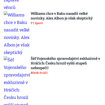
Williams chce v Baku nasadit velké
novinky. Alex Albon je však skeptický
F1 Sport
Šéf Vojenského zpravodajství exkluzivně v
Hráčích: Česku hrozil vyšší stupeň
nebezpečí!
Blesk hráči