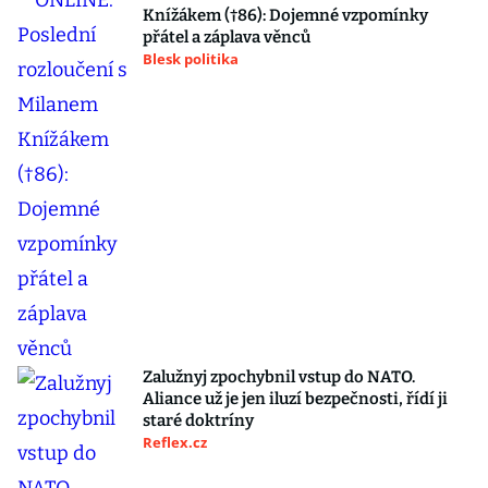
Knížákem (†86): Dojemné vzpomínky
přátel a záplava věnců
Blesk politika
Zalužnyj zpochybnil vstup do NATO.
Aliance už je jen iluzí bezpečnosti, řídí ji
staré doktríny
Reflex.cz