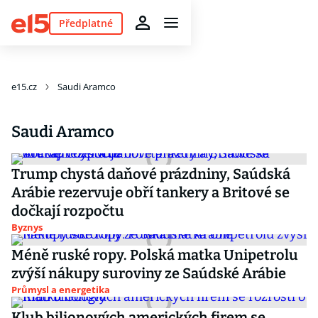
Předplatné
e15.cz
Saudi Aramco
Saudi Aramco
Trump chystá daňové prázdniny, Saúdská
Arábie rezervuje obří tankery a Britové se
dočkají rozpočtu
Byznys
Méně ruské ropy. Polská matka Unipetrolu
zvýší nákupy suroviny ze Saúdské Arábie
Průmysl a energetika
Klub bilionových amerických firem se