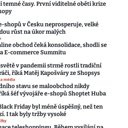
í temné časy. První viditelné oběti krize
hopy
e-shopů v Česku neprosperuje, velké
dou růst na úkor malých
e
line obchod čeká konsolidace, shodli se
 na E-commerce Summitu
 světě v pandemii strmě rostli tradiční
hráči, říká Matěj Kapošváry ze Shopsys
 a média
dního stavu se maloobchod nikdy
 říká šéf vývojáře e-shopů Shoptet Huba
Black Friday byl méně úspěšný, než ten
í. I tak byly tržby vysoké
užby
ace teleshoppingu. Během vysílání na