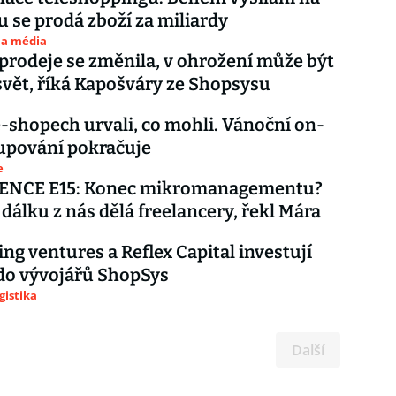
u se prodá zboží za miliardy
 a média
 prodeje se změnila, v ohrožení může být
 svět, říká Kapošváry ze Shopsysu
e-shopech urvali, co mohli. Vánoční on-
upování pokračuje
e
NCE E15: Konec mikromanagementu?
 dálku z nás dělá freelancery, řekl Mára
g ventures a Reflex Capital investují
do vývojářů ShopSys
gistika
Další