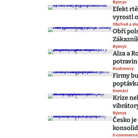
Byznys
Efekt rt
vyrostl 
Obchod a sl
Obří pol
Zákazník
Byznys
Alza a R
potravin
Rozhovory
Firmy b
poptávk
Domácí
Krize nek
vibrátor
Byznys
Česko je
konsolid
E-commerce