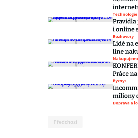
internet
Technologie
Pravidla
i online
Rozhovory
Lidé na 
line nak
Nakupujem
KONFERE
Práce na
Byznys
Incommin
miliony 
Doprava a lo
Předchozí