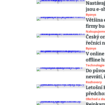
Nastávaj
jsou e-s
Byznys
Většina 
firmy bu
Nakupujem
Český on
řečníci
Byznys
V online
offline 
Technologie
Do půvo
nevrátí,
Rozhovory
Letošní 
předchoz
Obchod a sl
Reinkarn