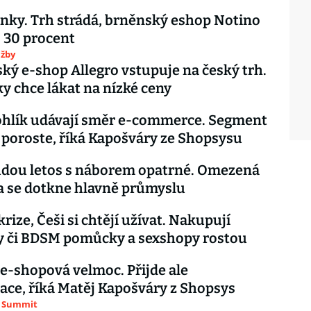
ěnky. Trh strádá, brněnský eshop Notino
o 30 procent
užby
ský e-shop Allegro vstupuje na český trh.
y chce lákat na nízké ceny
ohlík udávají směr e-commerce. Segment
 poroste, říká Kapošváry ze Shopsysu
udou letos s náborem opatrné. Omezená
a se dotkne hlavně průmyslu
rize, Češi si chtějí užívat. Nakupují
y či BDSM pomůcky a sexshopy rostou
 e-shopová velmoc. Přijde ale
ace, říká Matěj Kapošváry z Shopsys
 Summit