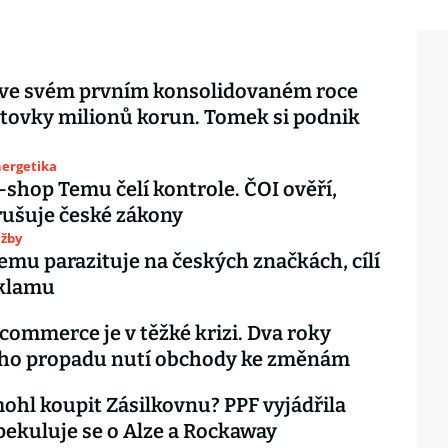
 ve svém prvním konsolidovaném roce
stovky milionů korun. Tomek si podnik
nergetika
-shop Temu čelí kontrole. ČOI ověří,
orušuje české zákony
užby
emu parazituje na českých značkách, cílí
eklamu
commerce je v těžké krizi. Dva roky
ého propadu nutí obchody ke změnám
ohl koupit Zásilkovnu? PPF vyjádřila
pekuluje se o Alze a Rockaway