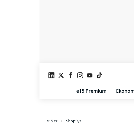
e15 Premium
Ekonom
e15.cz
ShopSys