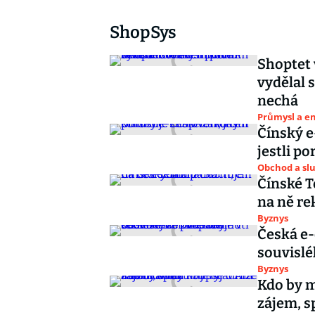
ShopSys
Shoptet
vydělal 
nechá
Průmysl a e
Čínský e
jestli p
Obchod a sl
Čínské T
na ně r
Byznys
Česká e-
souvisl
Byznys
Kdo by m
zájem, s