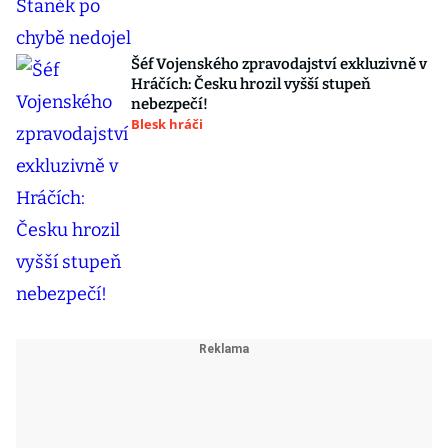
Šéf Vojenského zpravodajství exkluzivně v
Hráčích: Česku hrozil vyšší stupeň
nebezpečí!
Blesk hráči