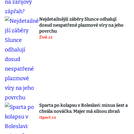
Nejdetailnější záběry Slunce odhalují
dosud nespatřené plazmové víry na jeho
povrchu
Živě.cz
Sparta po kolapsu v Boleslavi: minus šest a
chvála nováčka. Majer má silnou zbraň
iSport.cz