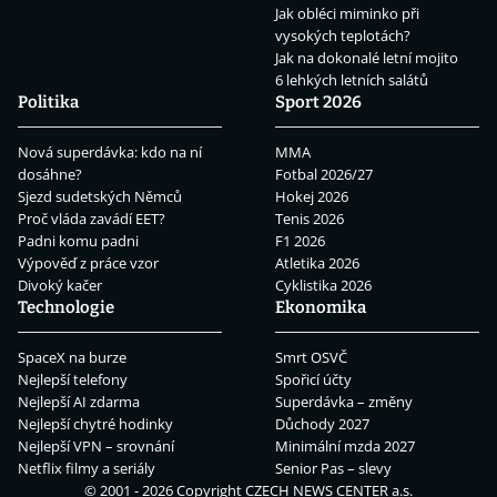
Jak obléci miminko při
vysokých teplotách?
Jak na dokonalé letní mojito
6 lehkých letních salátů
Politika
Sport 2026
Nová superdávka: kdo na ní
MMA
dosáhne?
Fotbal 2026/27
Sjezd sudetských Němců
Hokej 2026
Proč vláda zavádí EET?
Tenis 2026
Padni komu padni
F1 2026
Výpověď z práce vzor
Atletika 2026
Divoký kačer
Cyklistika 2026
Technologie
Ekonomika
SpaceX na burze
Smrt OSVČ
Nejlepší telefony
Spořicí účty
Nejlepší AI zdarma
Superdávka – změny
Nejlepší chytré hodinky
Důchody 2027
Nejlepší VPN – srovnání
Minimální mzda 2027
Netflix filmy a seriály
Senior Pas – slevy
© 2001 - 2026 Copyright
CZECH NEWS CENTER a.s.