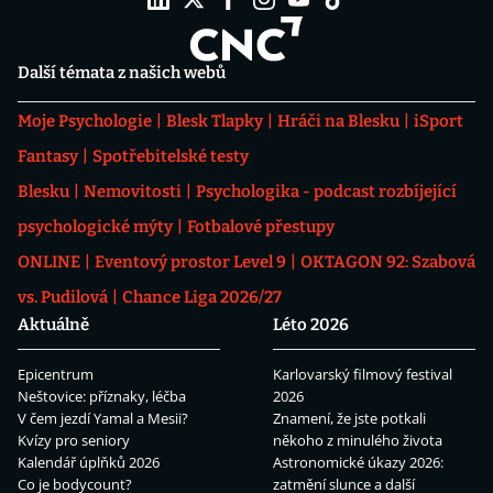
Další témata z našich webů
Moje Psychologie
Blesk Tlapky
Hráči na Blesku
iSport
Fantasy
Spotřebitelské testy
Blesku
Nemovitosti
Psychologika - podcast rozbíjející
psychologické mýty
Fotbalové přestupy
ONLINE
Eventový prostor Level 9
OKTAGON 92: Szabová
vs. Pudilová
Chance Liga 2026/27
Aktuálně
Léto 2026
Epicentrum
Karlovarský filmový festival
Neštovice: příznaky, léčba
2026
V čem jezdí Yamal a Mesii?
Znamení, že jste potkali
Kvízy pro seniory
někoho z minulého života
Kalendář úplňků 2026
Astronomické úkazy 2026:
Co je bodycount?
zatmění slunce a další