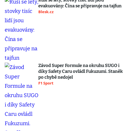
Ruší se lety, stovky tisíc lidí jsou
evakuovány: Čína se připravuje na tajfun
Blesk.cz
Závod Super Formule na okruhu SUGO i
díky Safety Caru ovládl Fukuzumi. Staněk
po chybě nedojel
F1 Sport