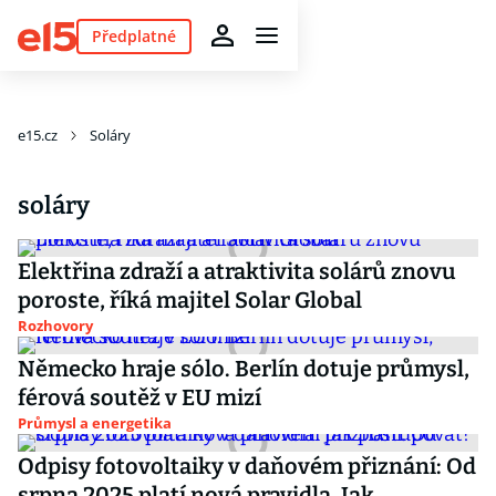
Předplatné
e15.cz
Soláry
soláry
Elektřina zdraží a atraktivita solárů znovu
poroste, říká majitel Solar Global
Rozhovory
Německo hraje sólo. Berlín dotuje průmysl,
férová soutěž v EU mizí
Průmysl a energetika
Odpisy fotovoltaiky v daňovém přiznání: Od
srpna 2025 platí nová pravidla. Jak