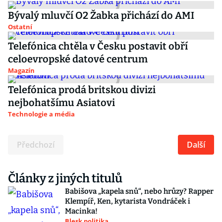
Bývalý mluvčí O2 Žabka přichází do AMI
Ostatní
Telefónica chtěla v Česku postavit obří
celoevropské datové centrum
Magazín
Telefónica prodá britskou divizi
nejbohatšímu Asiatovi
Technologie a média
Předchozí
Další
Články z jiných titulů
Babišova „kapela snů“, nebo hrůzy? Rapper
Klempíř, Ken, kytarista Vondráček i
Macinka!
Blesk politika