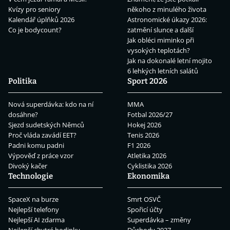
Kvízy pro seniory
někoho z minulého života
Kalendář úplňků 2026
Astronomické úkazy 2026:
Co je bodycount?
zatmění slunce a další
Jak obléci miminko při
vysokých teplotách?
Jak na dokonalé letní mojito
6 lehkých letních salátů
Politika
Sport 2026
Nová superdávka: kdo na ní
MMA
dosáhne?
Fotbal 2026/27
Sjezd sudetských Němců
Hokej 2026
Proč vláda zavádí EET?
Tenis 2026
Padni komu padni
F1 2026
Výpověď z práce vzor
Atletika 2026
Divoký kačer
Cyklistika 2026
Technologie
Ekonomika
SpaceX na burze
Smrt OSVČ
Nejlepší telefony
Spořicí účty
Nejlepší AI zdarma
Superdávka – změny