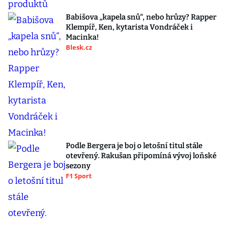
Babišova „kapela snů“, nebo hrůzy? Rapper
Klempíř, Ken, kytarista Vondráček i
Macinka!
Blesk.cz
Podle Bergera je boj o letošní titul stále
otevřený. Rakušan připomíná vývoj loňské
sezony
F1 Sport