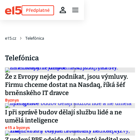
Předplatné
e15.cz
Telefónica
Telefónica
Že z Evropy nejde podnikat, jsou výmluvy.
Firmu chceme dostat na Nasdaq, říká šéf
brněnského IT dravce
Byznys
I při správě budov dělají službu lidé a ne
umělá inteligence
e15 a byznys
Z vedení PPF odejde dlouholetý ředitel pro