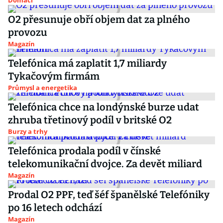
Domácí
O2 přesunuje obří objem dat za plného
provozu
Magazín
Telefónica má zaplatit 1,7 miliardy
Tykačovým firmám
Průmysl a energetika
Telefónica chce na londýnské burze udat
zhruba třetinový podíl v britské O2
Burzy a trhy
Telefónica prodala podíl v čínské
telekomunikační dvojce. Za devět miliard
Magazín
Prodal O2 PPF, teď šéf španělské Telefóniky
po 16 letech odchází
Magazín