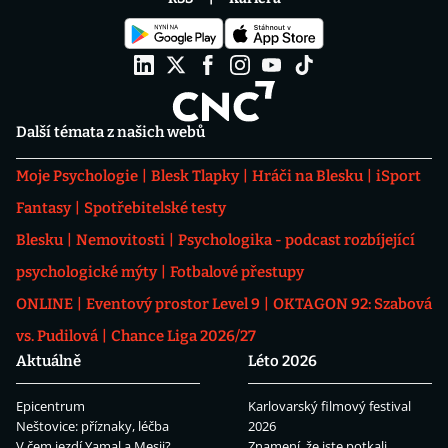
Další témata z našich webů
Moje Psychologie
Blesk Tlapky
Hráči na Blesku
iSport
Fantasy
Spotřebitelské testy
Blesku
Nemovitosti
Psychologika - podcast rozbíjející
psychologické mýty
Fotbalové přestupy
ONLINE
Eventový prostor Level 9
OKTAGON 92: Szabová
vs. Pudilová
Chance Liga 2026/27
Aktuálně
Léto 2026
Epicentrum
Karlovarský filmový festival
Neštovice: příznaky, léčba
2026
V čem jezdí Yamal a Mesii?
Znamení, že jste potkali