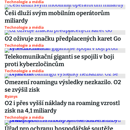
Technologie a média
Češi dluží svým mobilním operátorům
miliardy
Technologie a média
O2 oživuje značku předplacených karet Go
Technologie a média
Telekomunikační giganti se spojili v boji
proti kyberzločincům
Technologie a média
Omezení roamingu výsledky nezkazilo. O2
se zvýšil zisk
Byznys
O2 i přes vyšší náklady na roaming vzrostl
zisk na 4,1 miliardy
Technologie a média
Úřad pro ochranu hospodářské soutěže