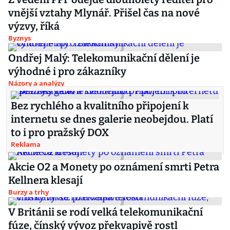
vnější vztahy Mlynář. Přišel čas na nové
výzvy, říká
Byznys
Ondřej Malý: Telekomunikační dělení je
výhodné i pro zákazníky
Názory a analýzy
Bez rychlého a kvalitního připojení k
internetu se dnes galerie neobejdou. Platí
to i pro pražský DOX
Reklama
Akcie O2 a Monety po oznámení smrti Petra
Kellnera klesají
Burzy a trhy
V Británii se rodí velká telekomunikační
fúze, čínský vývoz překvapivě rostl