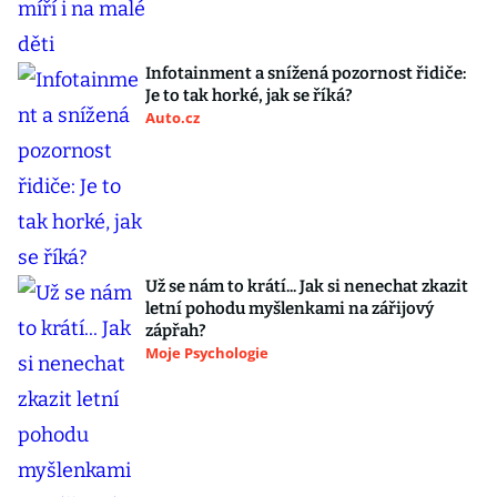
Infotainment a snížená pozornost řidiče:
Je to tak horké, jak se říká?
Auto.cz
Už se nám to krátí... Jak si nenechat zkazit
letní pohodu myšlenkami na zářijový
zápřah?
Moje Psychologie