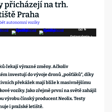
přicházejí na trh.
tiště Praha
6
Fotogalerie
ků čekají výrazné změny. Ačkoliv
kém investují do vývoje dronů „pošťáků“, díky
ivních překážek mají blíže k masivnějšímu
ové vozíky. Jako zřejmě první na světě zahájil
u výrobu čínský producent Neolix. Testy
je i pražské letiště.