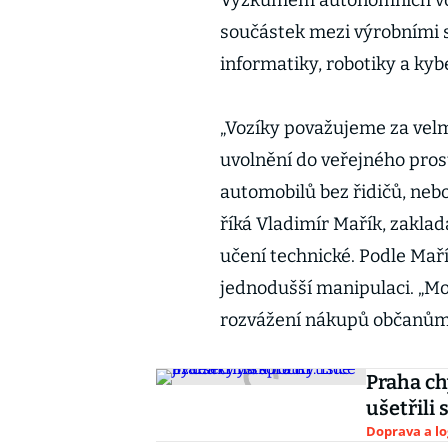
Výzkumem autonomních voz
součástek mezi výrobními str
informatiky, robotiky a kyb
„Vozíky považujeme za velm
uvolnění do veřejného pros
automobilů bez řidičů, ne
říká Vladimír Mařík, zaklad
učení technické. Podle Maří
jednodušší manipulaci. „Mo
rozvážení nákupů občanům,“
Praha ch
ušetřili 
Doprava a lo