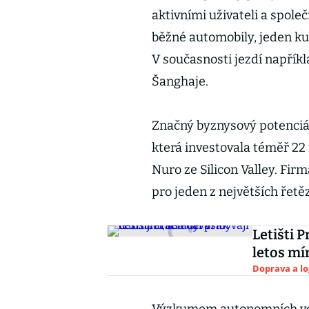
aktivními uživateli a spol
běžné automobily, jeden kus
V současnosti jezdí napřík
Šanghaje.
Značný byznysový potenciál 
která investovala téměř 22
Nuro ze Silicon Valley. Fir
pro jeden z největších řet
Letišti P
letos mí
Doprava a lo