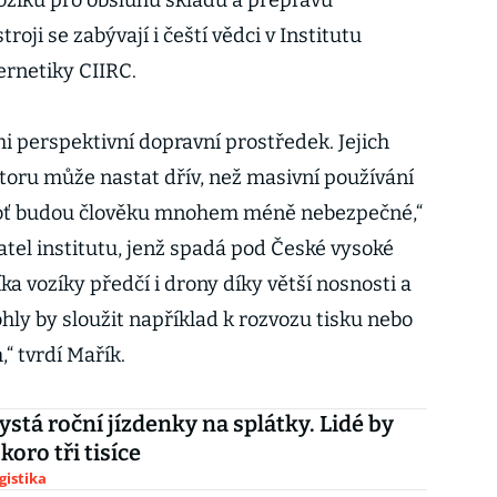
íků pro obsluhu skladů a přepravu
oji se zabývají i čeští vědci v Institutu
ernetiky CIIRC.
i perspektivní dopravní prostředek. Jejich
toru může nastat dřív, než masivní používání
boť budou člověku mnohem méně nebezpečné,“
atel institutu, jenž spadá pod České vysoké
ka vozíky předčí i drony díky větší nosnosti a
hly by sloužit například k rozvozu tisku nebo
 tvrdí Mařík.
ystá roční jízdenky na splátky. Lidé by
skoro tři tisíce
gistika