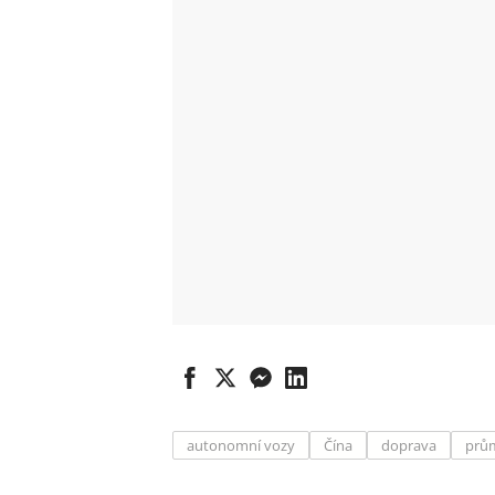
autonomní vozy
Čína
doprava
prů