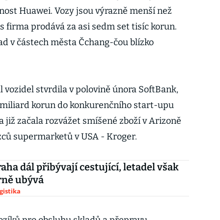
ečnost Huawei. Vozy jsou výrazně menší než
 firma prodává za asi sedm set tisíc korun.
lad v částech města Čchang-čou blízko
vozidel stvrdila v polovině února SoftBank,
 miliard korun do konkurenčního start-upu
ma již začala rozvážet smíšené zboží v Arizoně
ězců supermarketů v USA - Kroger.
raha dál přibývají cestující, letadel však
rně ubývá
gistika