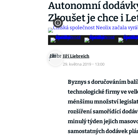
Autonomní dodávky 
Zkoušet je chce i Le
Jiří Liebreich
29. května 2019
·
13:00
Byznys s doručováním balí
technologické firmy ve vel
ménšímu množství legislat
rozšíření samořídící dodávk
minulý týden jejich masovo
samostatných dodávek plánu