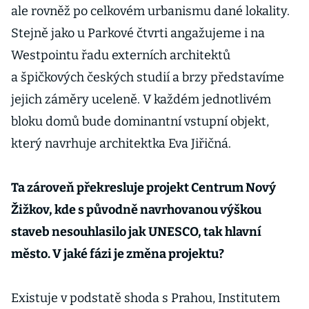
ale rovněž po celkovém urbanismu dané lokality.
Stejně jako u Parkové čtvrti angažujeme i na
Westpointu řadu externích architektů
a špičkových českých studií a brzy představíme
jejich záměry uceleně. V každém jednotlivém
bloku domů bude dominantní vstupní objekt,
který navrhuje architektka Eva Jiřičná.
Ta zároveň překresluje projekt Centrum Nový
Žižkov, kde s původně navrhovanou výškou
staveb nesouhlasilo jak UNESCO, tak hlavní
město. V jaké fázi je změna projektu?
Existuje v podstatě shoda s Prahou, Institutem