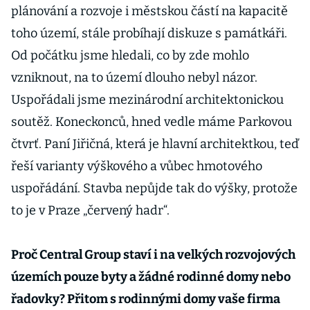
plánování a rozvoje i městskou částí na kapacitě
toho území, stále probíhají diskuze s památkáři.
Od počátku jsme hledali, co by zde mohlo
vzniknout, na to území dlouho nebyl názor.
Uspořádali jsme mezinárodní architektonickou
soutěž. Koneckonců, hned vedle máme Parkovou
čtvrť. Paní Jiřičná, která je hlavní architektkou, teď
řeší varianty výškového a vůbec hmotového
uspořádání. Stavba nepůjde tak do výšky, protože
to je v Praze „červený hadr“.
Proč Central Group staví i na velkých rozvojových
územích pouze byty a žádné rodinné domy nebo
řadovky? Přitom s rodinnými domy vaše firma