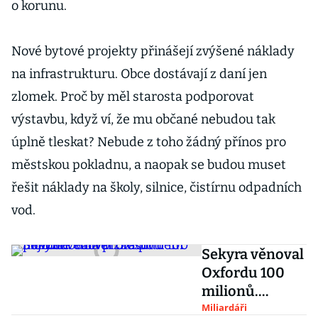
o korunu.
Nové bytové projekty přinášejí zvýšené náklady
na infrastrukturu. Obce dostávají z daní jen
zlomek. Proč by měl starosta podporovat
výstavbu, když ví, že mu občané nebudou tak
úplně tleskat? Nebude z toho žádný přínos pro
městskou pokladnu, a naopak se budou muset
řešit náklady na školy, silnice, čistírnu odpadních
vod.
Sekyra věnoval
Oxfordu 100
milionů.
Univerzita po
Miliardáři