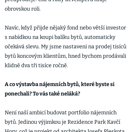
obrovskou roli.
Navíc, když přijde nějaký fond nebo větší investor
s nabídkou na koupi balíku bytů, automaticky
očekává slevu. My jsme nastaveni na prodej tisíců
bytů koncovým klientům, hned bychom prodávali
klidně dva tři tisíce ročně.
A co výstavba nájemních bytů, které byste si
ponechali? To vás také neláká?
Není naší ambicí budovat portfolio nájemních
bytů. Jedinou výjimkou je Rezidence Park Kavčí
Hory, což je projekt od architekta Josefa Pleskota,