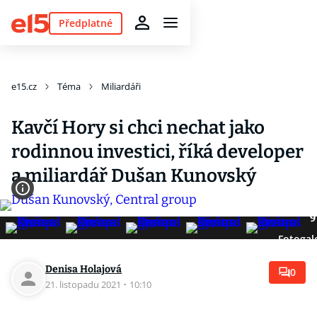
Předplatné
e15.cz
Téma
Miliardáři
Kavčí Hory si chci nechat jako
rodinnou investici, říká developer
a miliardář Dušan Kunovský
9
Fotogal
Denisa Holajová
0
21. listopadu 2021
·
10:10