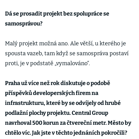
něm
pojmenovala
Dá se prosadit projekt bez spolupráce se
profesuru
samosprávou?
filozofie
Malý projekt možná ano. Ale větší, u kterého je
spousta vazeb, tam když se samospráva postaví
proti, je v podstatě „vymalováno“.
Praha už více než rok diskutuje o podobě
příspěvků developerských firem na
infrastrukturu, které by se odvíjely od hrubé
podlažní plochy projektu. Central Group
navrhoval 500 korun za čtvereční metr. Město by
chtělo víc. Jak jste v těchto jednáních pokročili?