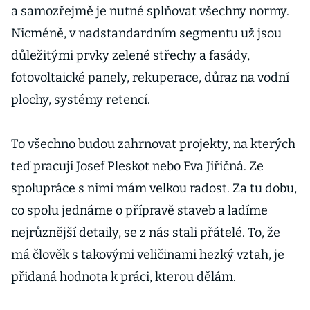
a samozřejmě je nutné splňovat všechny normy.
Nicméně, v nadstandardním segmentu už jsou
důležitými prvky zelené střechy a fasády,
fotovoltaické panely, rekuperace, důraz na vodní
plochy, systémy retencí.
To všechno budou zahrnovat projekty, na kterých
teď pracují Josef Pleskot nebo Eva Jiřičná. Ze
spolupráce s nimi mám velkou radost. Za tu dobu,
co spolu jednáme o přípravě staveb a ladíme
nejrůznější detaily, se z nás stali přátelé. To, že
má člověk s takovými veličinami hezký vztah, je
přidaná hodnota k práci, kterou dělám.