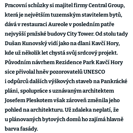
Pracovní schůzky si majitel firmy Central Group,
která je největším tuzemským stavitelem bytů,
dává v restauraci Aureole v posledním patře
nejvyšší pražské budovy City Tower. Od stolu tady
Dušan Kunovský vidí jako na dlani Kavčí Hory,
kde už několik let chystá svůj srdcový projekt.
Původním návrhem Rezidence Park Kavčí Hory
sice přivolal hněv pozorovatelů UNESCO
i odpůrců dalších výškových staveb na Pankrácké
pláni, spolupráce s uznávaným architektem
Josefem Pleskotem však zároveň změnila jeho
pohled na architekturu. Už zdaleka neplatí, že
u plánovaných bytových domů ho zajímá hlavně
barva fasády.