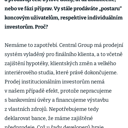
nebo ve fázi příprav. Vy stále prodáváte „postaru“
koncovým uživatelům, respektive individuálním
investorům. Proč?
Nemáme to zapotřebí. Central Group má prodejní
systém vyladěný pro finálního klienta, a to včetně
zajištění hypotéky, klientských změn a velkého
interiérového studia, které právě dokončujeme.
Prodej institucionálním investorům nemá
v našem případě efekt, protože nepracujeme
s bankovními úvěry a financujeme výstavbu
z vlastních zdrojů. Nepotřebujeme tedy
deklarovat bance, že máme zajištěné
předprodeje. Což u řady developerů hraje