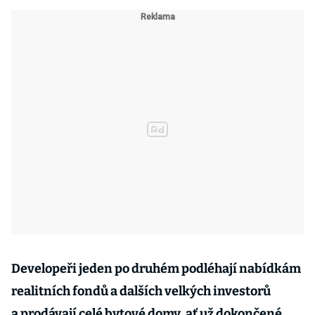
Developeři jeden po druhém podléhají nabídkám
realitních fondů a dalších velkých investorů
a prodávají celé bytové domy, ať už dokončené,