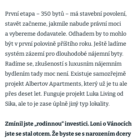
První etapa – 350 bytů – má stavební povolení,
stavět začneme, jakmile nabude právní moci
a vybereme dodavatele. Odhadem by to mohlo
být v první polovině příštího roku. Ještě ladíme
systém zázemí pro dlouhodobé nájemní byty.
Radíme se, zkušeností s luxusním nájemním
bydlením tady moc není. Existuje samozřejmě
projekt Albertov Apartments, který už je tu ale
přes deset let. Funguje projekt Luka Living od
Sika, ale to je zase úplně jiný typ lokality.
Zmínil jste „rodinnou“ investici. Loni o Vánocích
jste se stal otcem. Že byste se s narozením dcery