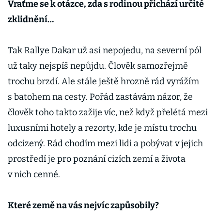
Vraťme se k otázce, zda s rodinou přichází určité
zklidnění…
Tak Rallye Dakar už asi nepojedu, na severní pól
už taky nejspíš nepůjdu. Člověk samozřejmě
trochu brzdí. Ale stále ještě hrozně rád vyrážím
s batohem na cesty. Pořád zastávám názor, že
člověk toho takto zažije víc, než když přelétá mezi
luxusními hotely a rezorty, kde je místu trochu
odcizený. Rád chodím mezi lidi a pobývat v jejich
prostředí je pro poznání cizích zemí a života
v nich cenné.
Které země na vás nejvíc zapůsobily?