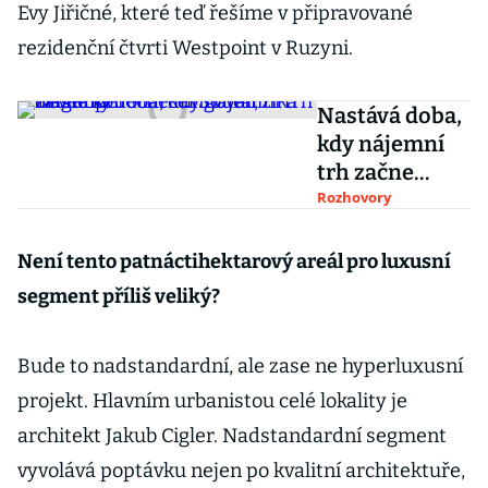
Evy Jiřičné, které teď řešíme v připravované
rezidenční čtvrti Westpoint v Ruzyni.
Nastává doba,
kdy nájemní
trh začne
konečně
Rozhovory
fungovat, říká
developer
Není tento patnáctihektarový areál pro luxusní
Marcel Soural
segment příliš veliký?
z Trigemy
Bude to nadstandardní, ale zase ne hyperluxusní
projekt. Hlavním urbanistou celé lokality je
architekt Jakub Cigler. Nadstandardní segment
vyvolává poptávku nejen po kvalitní architektuře,