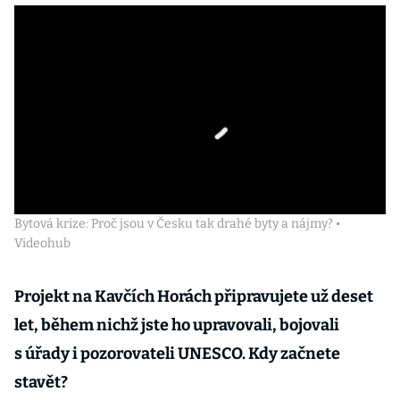
Bytová krize: Proč jsou v Česku tak drahé byty a nájmy? •
Videohub
Projekt na Kavčích Horách připravujete už deset
let, během nichž jste ho upravovali, bojovali
s úřady i pozorovateli UNESCO. Kdy začnete
stavět?