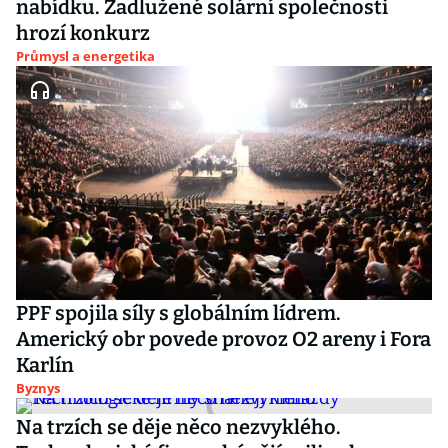
nabídku. Zadlužené solární společnosti
hrozí konkurz
Průmysl a energetika
PPF spojila síly s globálním lídrem.
Americký obr povede provoz O2 areny i Fora
Karlín
Byznys
Na trzích se děje něco nezvyklého.