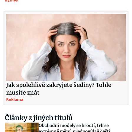
Byznys
Jak spolehlivě zakryjete šediny? Tohle
musíte znát
Reklama
Články z jiných titulů
Obchodní modely se hroutí, trh se
extrémně mění, předpovídají čeští