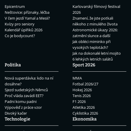
Epicentrum
Karlovarský filmový festival
Neštovice: příznaky, léčba
2026
V čem jezdí Yamal a Mesii?
Znamení, že jste potkali
Kvízy pro seniory
někoho z minulého života
Kalendář úplňků 2026
Astronomické úkazy 2026:
Co je bodycount?
zatmění slunce a další
Jak obléci miminko při
vysokých teplotách?
Jak na dokonalé letní mojito
6 lehkých letních salátů
Politika
Sport 2026
Nová superdávka: kdo na ní
MMA
dosáhne?
Fotbal 2026/27
Sjezd sudetských Němců
Hokej 2026
Proč vláda zavádí EET?
Tenis 2026
Padni komu padni
F1 2026
Výpověď z práce vzor
Atletika 2026
Divoký kačer
Cyklistika 2026
Technologie
Ekonomika