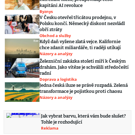
kapitáni AI revoluce
Byznys
V Česku otevřel třicátou prodejnu, v
Polsku končí. Německý diskont nezvládl
obří ztráty
Obchod a služby
Když daň vyžene zlatá vejce. Kalifornie
chce zdanit miliardáře, ti raději utíkají
Názory a analýzy
Železniční zakázka století míří k Českým
drahám. Jako vítěze je schválili středočeští
radní
Doprava a logistika
Jedna česká iluze se právě rozpadá. Zelená
transformace je pojistkou proti chaosu
Názory a analýzy
Jak vybrat barvu, která vám bude slušet?
Tohle je rozhodující
Reklama