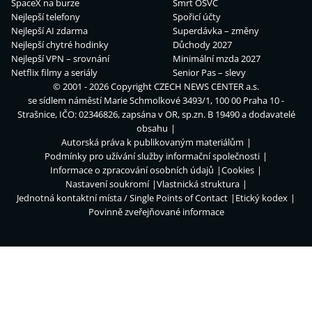
SpaceX na burze
Smrt OSVČ
Nejlepší telefony
Spořicí účty
Nejlepší AI zdarma
Superdávka – změny
Nejlepší chytré hodinky
Důchody 2027
Nejlepší VPN – srovnání
Minimální mzda 2027
Netflix filmy a seriály
Senior Pas – slevy
© 2001 - 2026 Copyright
CZECH NEWS CENTER a.s.
se sídlem náměstí Marie Schmolkové 3493/1, 100 00 Praha 10 -
Strašnice, IČO: 02346826, zapsána v OR, sp.zn. B 19490 a dodavatelé
obsahu
Autorská práva k publikovaným materiálům
Podmínky pro užívání služby informační společnosti
Informace o zpracování osobních údajů
Cookies
Nastavení soukromí
Vlastnická struktura
Jednotná kontaktní místa / Single Points of Contact
Etický kodex
Povinně zveřejňované informace