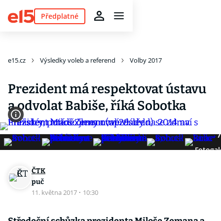
Předplatné
e15.cz
Výsledky voleb a referend
Volby 2017
Prezident má respektovat ústavu
a odvolat Babiše, říká Sobotka
7
Fotogal
ČTK
puč
11. května 2017
·
10:30