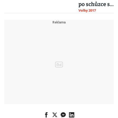
po schůzce s
prezidentem.
Volby 2017
ČSSD a lidovci
chtějí
Babišův
odchod