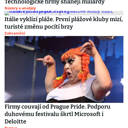
Technologické firmy shánějí miliardy
Názory a analýzy
Itálie vyklízí pláže. První plážové kluby mizí,
turisté změnu pocítí brzy
Zahraniční
Firmy couvají od Prague Pride. Podporu
duhovému festivalu škrtl Microsoft i
Deloitte