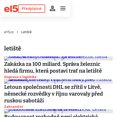
Předplatné
e15.cz
Letiště
letiště
Zakázka za 100 miliard. Správa železnic
hledá firmu, která postaví trať na letiště
Doprava a logistika
Letoun společnosti DHL se zřítil v Litvě,
německé rozvědky v říjnu varovaly před
ruskou sabotáží
Zahraniční
Budoucnost rozhodně není elektrická.