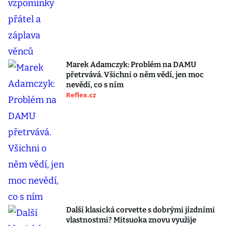
Marek Adamczyk: Problém na DAMU
přetrvává. Všichni o něm vědí, jen moc
nevědí, co s ním
Reflex.cz
Další klasická corvette s dobrými jízdními
vlastnostmi? Mitsuoka znovu využije