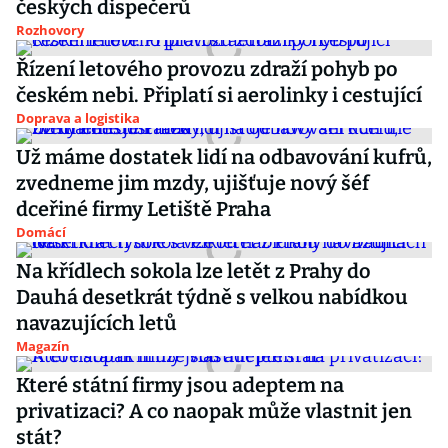
českých dispečerů
Rozhovory
Řízení letového provozu zdraží pohyb po
českém nebi. Připlatí si aerolinky i cestující
Doprava a logistika
Už máme dostatek lidí na odbavování kufrů,
zvedneme jim mzdy, ujišťuje nový šéf
dceřiné firmy Letiště Praha
Domácí
Na křídlech sokola lze letět z Prahy do
Dauhá desetkrát týdně s velkou nabídkou
navazujících letů
Magazín
Které státní firmy jsou adeptem na
privatizaci? A co naopak může vlastnit jen
stát?