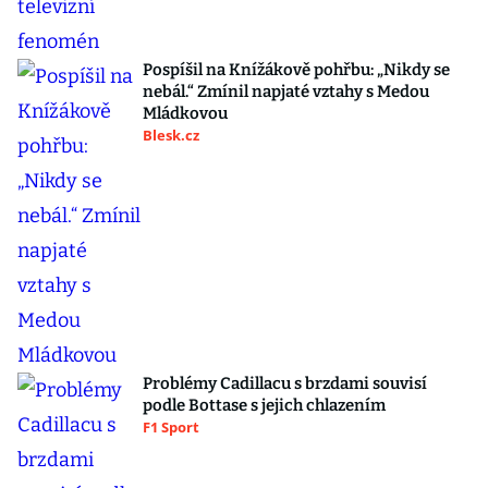
Pospíšil na Knížákově pohřbu: „Nikdy se
nebál.“ Zmínil napjaté vztahy s Medou
Mládkovou
Blesk.cz
Problémy Cadillacu s brzdami souvisí
podle Bottase s jejich chlazením
F1 Sport