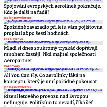
Spojování evropských aerolinek pokračuje.
Kdo je další na řadě?
Jet lag newsletter
Zpožděné zavazadlo při letu vám pojišťovna
proplatí až po šesti hodinách
e15 a byznys
Mladí si dnes soukromý tryskáč dopřávají
mnohem častěji, říká majitel společnosti
Aeropartner
Rozhovory
All You Can Fly. Co aerolinky láká na
konceptu, který je umí pořádně pokousat
Jet lag newsletter
Řízení letového provozu nad Evropou
nefunguje. Politikům to nevadí, říká šéf