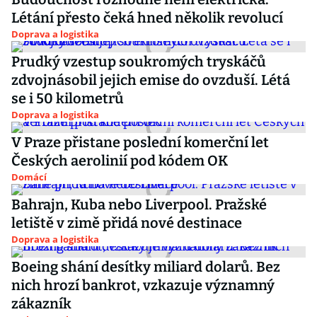
Létání přesto čeká hned několik revolucí
Doprava a logistika
Prudký vzestup soukromých tryskáčů
zdvojnásobil jejich emise do ovzduší. Létá
se i 50 kilometrů
Doprava a logistika
V Praze přistane poslední komerční let
Českých aerolinií pod kódem OK
Domácí
Bahrajn, Kuba nebo Liverpool. Pražské
letiště v zimě přidá nové destinace
Doprava a logistika
Boeing shání desítky miliard dolarů. Bez
nich hrozí bankrot, vzkazuje významný
zákazník