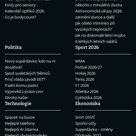
Kvízy pro seniory
někoho z minulého života
Kalendář úplňků 2026
Astronomické úkazy 2026:
Co je bodycount?
zatmění slunce a další
Jak obléci miminko při
vysokých teplotách?
Jak na dokonalé letní mojito
6 lehkých letních salátů
Politika
Sport 2026
Nová superdávka: kdo na ní
MMA
dosáhne?
Fotbal 2026/27
Sjezd sudetských Němců
Hokej 2026
Proč vláda zavádí EET?
Tenis 2026
Padni komu padni
F1 2026
Výpověď z práce vzor
Atletika 2026
Divoký kačer
Cyklistika 2026
Technologie
Ekonomika
SpaceX na burze
Smrt OSVČ
Nejlepší telefony
Spořicí účty
Nejlepší AI zdarma
Superdávka – změny
Nejlepší chytré hodinky
Důchody 2027