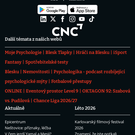
Další témata z našich webů
Moje Psychologie
Blesk Tlapky
Hráči na Blesku
iSport
Fantasy
Spotřebitelské testy
Blesku
Nemovitosti
Psychologika - podcast rozbíjející
psychologické mýty
Fotbalové přestupy
ONLINE
Eventový prostor Level 9
OKTAGON 92: Szabová
vs. Pudilová
Chance Liga 2026/27
Aktuálně
Léto 2026
Epicentrum
Karlovarský filmový festival
Neštovice: příznaky, léčba
2026
V čem jezdí Yamal a Mesii?
Znamení, že jste potkali