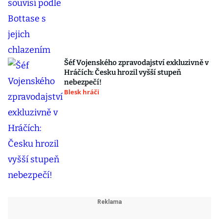
Šéf Vojenského zpravodajství exkluzivně v
Hráčích: Česku hrozil vyšší stupeň
nebezpečí!
Blesk hráči