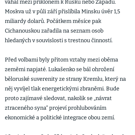
váhal mezi příklonem k Rusku nebo Západu.
Moskva už v půli září přislíbila Minsku úvěr 1,5
miliardy dolarů. Počátkem měsíce pak
Cichanouskou zařadila na seznam osob
hledaných v souvislosti s trestnou činností.
Před volbami byly přitom vztahy mezi oběma
zeměmi napjaté. Lukašenko se bál ohrožení
běloruské suverenity ze strany Kremlu, který na
něj vyvíjel tlak energetickými zbraněmi. Bude
proto zajímavé sledovat, nakolik se „návrat
ztraceného syna“ projeví prohlubováním
ekonomické a politické integrace obou zemí.