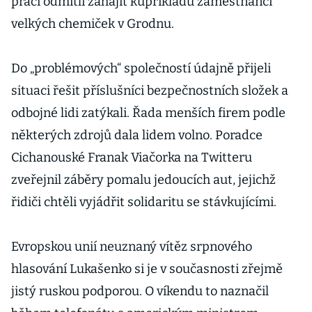
práci odmítli zahájit kupříkladu zaměstnanci
velkých chemiček v Grodnu.
Do „problémových“ společností údajně přijeli
situaci řešit příslušníci bezpečnostních složek a
odbojné lidi zatýkali. Řada menších firem podle
některých zdrojů dala lidem volno. Poradce
Cichanouské Franak Viačorka na Twitteru
zveřejnil záběry pomalu jedoucích aut, jejichž
řidiči chtěli vyjádřit solidaritu se stávkujícími.
Evropskou unií neuznaný vítěz srpnového
hlasování Lukašenko si je v současnosti zřejmě
jistý ruskou podporou. O víkendu to naznačil