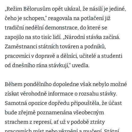
„Režim Bělorusům opět ukázal, že násilí je jediné,
čeho je schopen,“ reagovala na potlačení již
tradiční nedělní demonstrace, do které se
zapojilo na sto tisíc lidí. „Národní stávka začíná.
Zaměstnanci státních továren a podniků,
pracovníci v dopravě a dělníci, učitelé a studenti
od dnešního rána stávkují,“ uvedla.
Během pondělního dopoledne však nebylo možné
získat věrohodně informace o rozsahu stávky.
Samotná opozice dopředu připouštěla, že účast
bude zřejmě poznamenána všeobecným
strachem z represí, ať už v podobě ztráty
pracovních míst nebo věznění a mučení. Státní