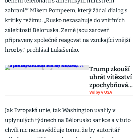
během telefonátu s americkým ministrem
zahraničí Mikem Pompeem, který žádal dialog s
kritiky režimu. „Rusko nezasahuje do vnitřních
záležitostí Běloruska. Země jsou zároveň
připraveny společně reagovat na vznikající vnější
hrozby,“ prohlásil Lukašenko.
Trump zkouší
uhrát vítězství
zpochybňován
ím výsledků
Volby v USA
voleb. A může
s tím uspět,
Jak Evropská unie, tak Washington uvalily v
tvrdí Biden
uplynulých týdnech na Bělorusko sankce a v tuto
chvíli nic nenasvědčuje tomu, že by autoritář