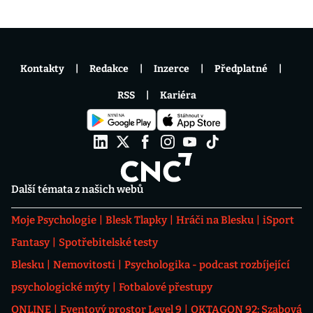
Kontakty
Redakce
Inzerce
Předplatné
RSS
Kariéra
Další témata z našich webů
Moje Psychologie
Blesk Tlapky
Hráči na Blesku
iSport
Fantasy
Spotřebitelské testy
Blesku
Nemovitosti
Psychologika - podcast rozbíjející
psychologické mýty
Fotbalové přestupy
ONLINE
Eventový prostor Level 9
OKTAGON 92: Szabová