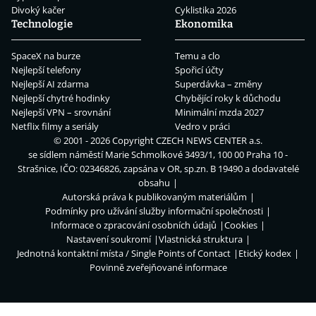
Divoký kačer
Cyklistika 2026
Technologie
Ekonomika
SpaceX na burze
Temu a clo
Nejlepší telefony
Spořicí účty
Nejlepší AI zdarma
Superdávka – změny
Nejlepší chytré hodinky
Chybějící roky k důchodu
Nejlepší VPN – srovnání
Minimální mzda 2027
Netflix filmy a seriály
Vedro v práci
© 2001 - 2026 Copyright
CZECH NEWS CENTER a.s.
se sídlem náměstí Marie Schmolkové 3493/1, 100 00 Praha 10 -
Strašnice, IČO: 02346826, zapsána v OR, sp.zn. B 19490 a dodavatelé
obsahu
Autorská práva k publikovaným materiálům
Podmínky pro užívání služby informační společnosti
Informace o zpracování osobních údajů
Cookies
Nastavení soukromí
Vlastnická struktura
Jednotná kontaktní místa / Single Points of Contact
Etický kodex
Povinně zveřejňované informace