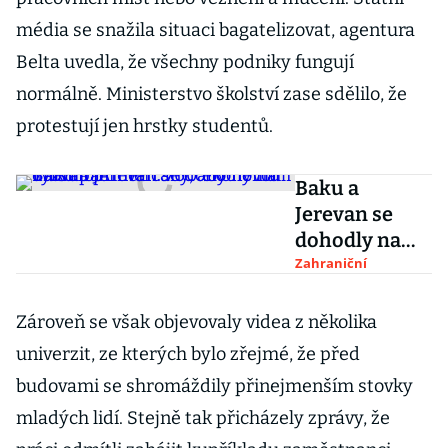
média se snažila situaci bagatelizovat, agentura
Belta uvedla, že všechny podniky fungují
normálně. Ministerstvo školství zase sdělilo, že
protestují jen hrstky studentů.
Baku a
Jerevan se
dohodly na
dalším
Zahraniční
příměří. 700
ekonomů
Zároveň se však objevovaly videa z několika
vyzvalo
univerzit, ze kterých bylo zřejmé, že před
Američany,
budovami se shromáždily přinejmenším stovky
aby nevolili
mladých lidí. Stejně tak přicházely zprávy, že
Trumpa