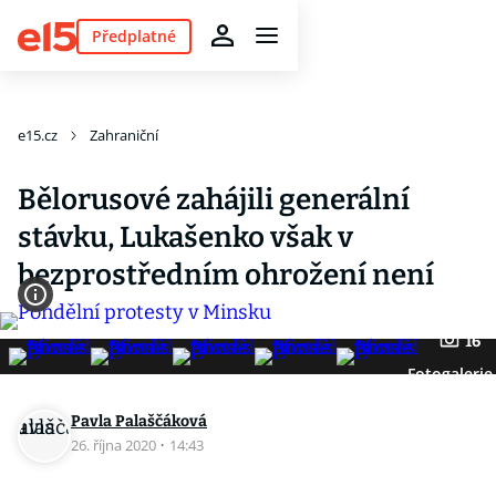
Předplatné
e15.cz
Zahraniční
Bělorusové zahájili generální
stávku, Lukašenko však v
bezprostředním ohrožení není
16
Fotogalerie
Pavla Palaščáková
26. října 2020
·
14:43