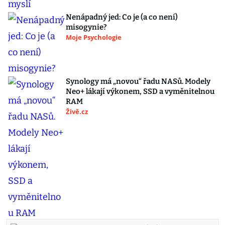
Nenápadný jed: Co je (a co není)
misogynie?
Moje Psychologie
Synology má „novou“ řadu NASů. Modely
Neo+ lákají výkonem, SSD a vyměnitelnou
RAM
Živě.cz