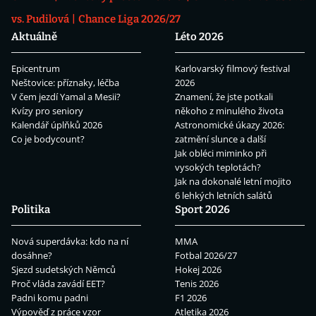
vs. Pudilová
Chance Liga 2026/27
Aktuálně
Léto 2026
Epicentrum
Karlovarský filmový festival
Neštovice: příznaky, léčba
2026
V čem jezdí Yamal a Mesii?
Znamení, že jste potkali
Kvízy pro seniory
někoho z minulého života
Kalendář úplňků 2026
Astronomické úkazy 2026:
Co je bodycount?
zatmění slunce a další
Jak obléci miminko při
vysokých teplotách?
Jak na dokonalé letní mojito
6 lehkých letních salátů
Politika
Sport 2026
Nová superdávka: kdo na ní
MMA
dosáhne?
Fotbal 2026/27
Sjezd sudetských Němců
Hokej 2026
Proč vláda zavádí EET?
Tenis 2026
Padni komu padni
F1 2026
Výpověď z práce vzor
Atletika 2026