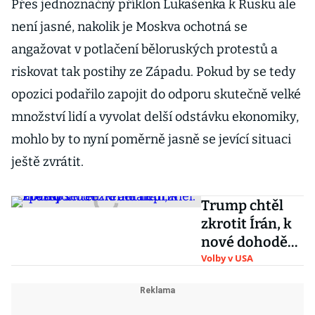
Přes jednoznačný příklon Lukašenka k Rusku ale
není jasné, nakolik je Moskva ochotná se
angažovat v potlačení běloruských protestů a
riskovat tak postihy ze Západu. Pokud by se tedy
opozici podařilo zapojit do odporu skutečně velké
množství lidí a vyvolat delší odstávku ekonomiky,
mohlo by to nyní poměrně jasně se jevící situaci
ještě zvrátit.
Trump chtěl
zkrotit Írán, k
nové dohodě
ho ale
Volby v USA
nepřiměl.
Přesto se teď