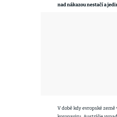
nad nákazou nestačí a jed
V době kdy evropské země v
koronaviru, Austrálie vypad