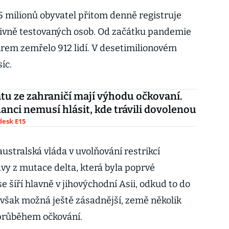
25 milionů obyvatel přitom denně registruje
tivně testovaných osob. Od začátku pandemie
irem zemřelo 912 lidí. V desetimilionovém
síc.
atu ze zahraničí mají výhodu očkovaní.
nci nemusí hlásit, kde trávili dovolenou
esk E15
ustralská vláda v uvolňování restrikcí
vy z mutace delta, která byla poprvé
e šíří hlavně v jihovýchodní Asii, odkud to do
e však možná ještě zásadnější, země několik
průběhem očkování.