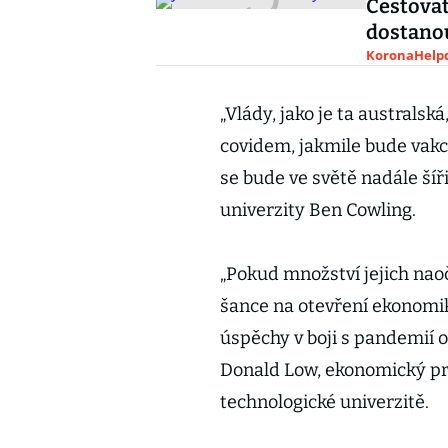
Cestovat
dostanou
KoronaHelpd
„Vlády, jako je ta australská
covidem, jakmile bude vakci
se bude ve světě nadále šíř
univerzity Ben Cowling.
„Pokud množství jejich nao
šance na otevření ekonomi
úspěchy v boji s pandemií o
Donald Low, ekonomický p
technologické univerzitě.