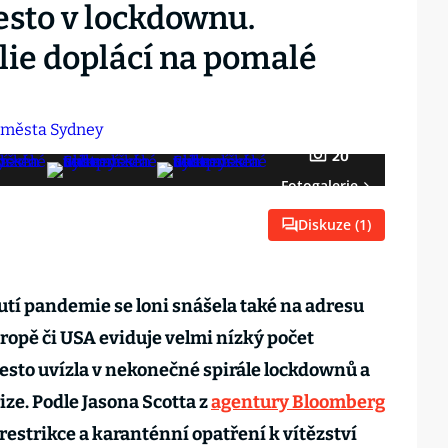
sto v lockdownu.
lie doplácí na pomalé
20
Fotogalerie
Diskuze (
1
)
utí pandemie se loni snášela také na adresu
vropě či USA eviduje velmi nízký počet
esto uvízla v nekonečné spirále lockdownů a
ize. Podle Jasona Scotta z
agentury Bloomberg
restrikce a karanténní opatření k vítězství