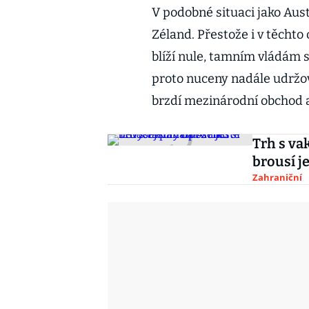
V podobné situaci jako Aus
Zéland. Přestože i v těcht
blíží nule, tamním vládám s
proto nuceny nadále udržova
brzdí mezinárodní obchod a
Trh s va
brousí j
Zahraniční