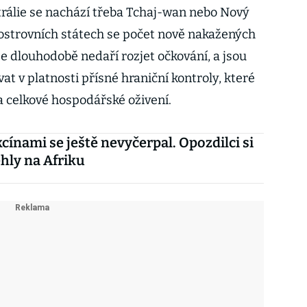
trálie se nachází třeba Tchaj-wan nebo Nový
o ostrovních státech se počet nově nakažených
e dlouhodobě nedaří rozjet očkování, a jsou
t v platnosti přísné hraniční kontroly, které
 celkové hospodářské oživení.
kcínami se ještě nevyčerpal. Opozdilci si
ehly na Afriku