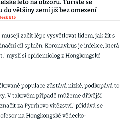
elské léto na obzoru. Turisté se
 do většiny zemí již bez omezení
esk E15
, musejí začít lépe vysvětlovat lidem, jak žít s
nační cíl splněn. Koronavirus je infekce, která
it,“ myslí si epidemiolog z Hongkongské
čkované populace zůstává nízké, podkopává to
ky. V takovém případě můžeme dřívější
značit za Pyrrhovo vítězství,“ přidává se
rofesor na Hongkongské vědecko-