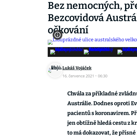
Bez nemocných, pře
Bezcovidová Austrá
očkování
Lukáš Vojáček
16. července 2021
·
06:30
Chvála za příkladné zvládn
Austrálie. Dodnes oproti E
pacientů s koronavirem. Př
jen obtížně hledá cestu z kr
to má dokazovat, že přísné 