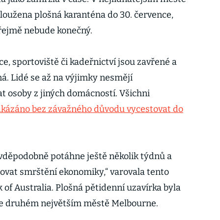
loužena plošná karanténa do 30. července,
zřejmě nebude konečný.
ce, sportoviště či kadeřnictví jsou zavřené a
á. Lidé se až na výjimky nesmějí
 osoby z jiných domácností. Všichni
akázáno bez závažného důvodu vycestovat do
vděpodobně potáhne ještě několik týdnů a
ovat smrštění ekonomiky,“ varovala tento
 Australia. Plošná pětidenní uzavírka byla
ve druhém největším městě Melbourne.