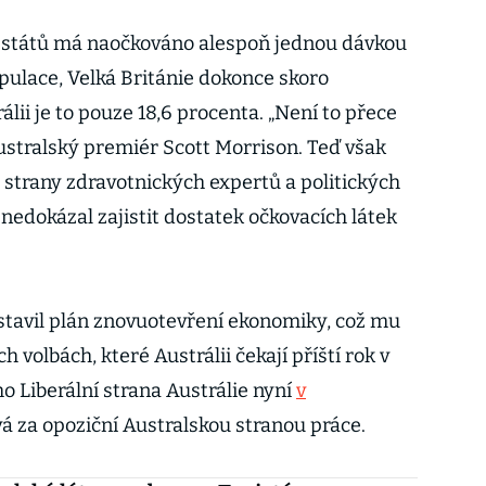
 států má naočkováno alespoň jednou dávkou
pulace, Velká Británie dokonce skoro
lii je to pouze 18,6 procenta. „Není to přece
australský premiér Scott Morrison. Teď však
ze strany zdravotnických expertů a politických
t nedokázal zajistit dostatek očkovacích látek
stavil plán znovuotevření ekonomiky, což mu
 volbách, které Austrálii čekají příští rok v
o Liberální strana Austrálie nyní
v
á za opoziční Australskou stranou práce.