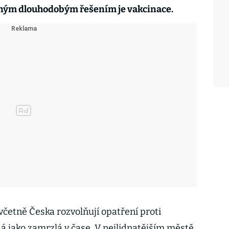
iným dlouhodobým řešením je vakcinace.
četně Česka rozvolňují opatření proti
á jako zamrzlá v čase. V nejlidnatějším městě