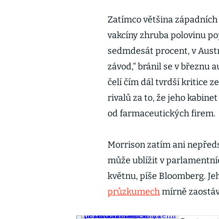
Zatímco většina západních
vakcíny zhruba polovinu po
sedmdesát procent, v Austrá
závod,“ bránil se v březnu 
čelí čím dál tvrdší kritice 
rivalů za to, že jeho kabine
od farmaceutických firem.
Morrison zatím ani nepřed
může ublížit v parlamentních
květnu, píše Bloomberg. Jeh
průzkumech
mírně zaostáv