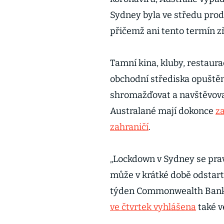
Sydney byla ve středu prod
přičemž ani tento termín 
Tamní kina, kluby, restaura
obchodní střediska opuštěn
shromažďovat a navštěvovat
Australané mají dokonce
z
zahraničí
.
„Lockdown v Sydney se pra
může v krátké době odstart
týden Commonwealth Bank of
ve čtvrtek vyhlášena
také 