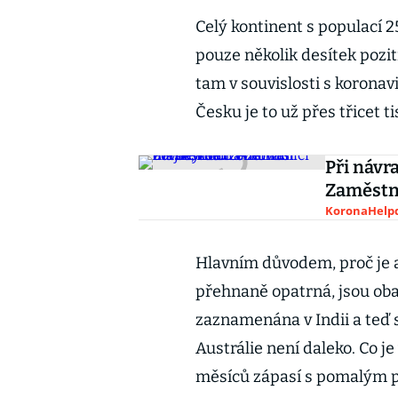
Celý kontinent s populací 
pouze několik desítek pozi
tam v souvislosti s koronav
Česku je to už přes třicet ti
Při návr
Zaměstna
KoronaHelpd
Hlavním důvodem, proč je a
přehnaně opatrná, jsou oba
zaznamenána v Indii a teď s
Austrálie není daleko. Co j
měsíců zápasí s pomalým 