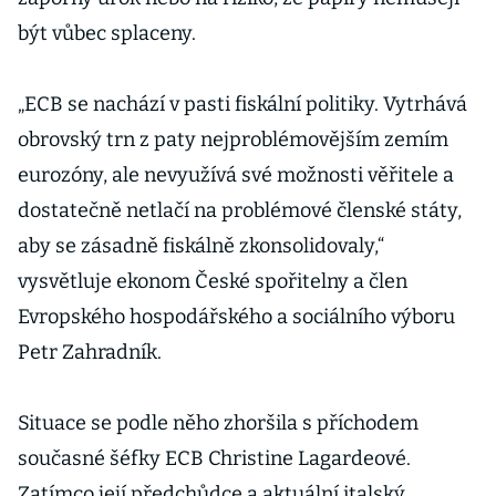
být vůbec splaceny.
„ECB se nachází v pasti fiskální politiky. Vytrhává
obrovský trn z paty nejproblémovějším zemím
eurozóny, ale nevyužívá své možnosti věřitele a
dostatečně netlačí na problémové členské státy,
aby se zásadně fiskálně zkonsolidovaly,“
vysvětluje ekonom České spořitelny a člen
Evropského hospodářského a sociálního výboru
Petr Zahradník.
Situace se podle něho zhoršila s příchodem
současné šéfky ECB Christine Lagardeové.
Zatímco její předchůdce a aktuální italský