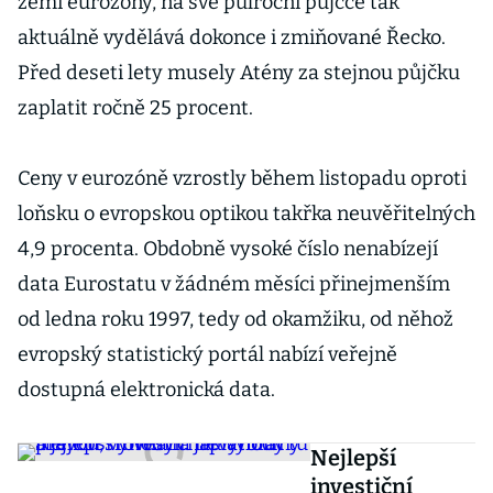
zemí eurozóny, na své půlroční půjčce tak
aktuálně vydělává dokonce i zmiňované Řecko.
Před deseti lety musely Atény za stejnou půjčku
zaplatit ročně 25 procent.
Ceny v eurozóně vzrostly během listopadu oproti
loňsku o evropskou optikou takřka neuvěřitelných
4,9 procenta. Obdobně vysoké číslo nenabízejí
data Eurostatu v žádném měsíci přinejmenším
od ledna roku 1997, tedy od okamžiku, od něhož
evropský statistický portál nabízí veřejně
dostupná elektronická data.
Nejlepší
investiční