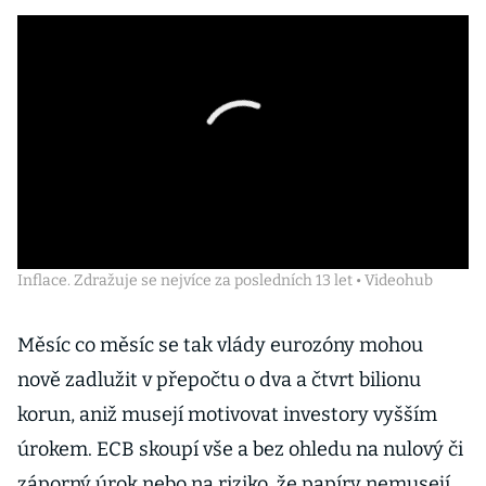
Inflace. Zdražuje se nejvíce za posledních 13 let • Videohub
Měsíc co měsíc se tak vlády eurozóny mohou
nově zadlužit v přepočtu o dva a čtvrt bilionu
korun, aniž musejí motivovat investory vyšším
úrokem. ECB skoupí vše a bez ohledu na nulový či
záporný úrok nebo na riziko, že papíry nemusejí