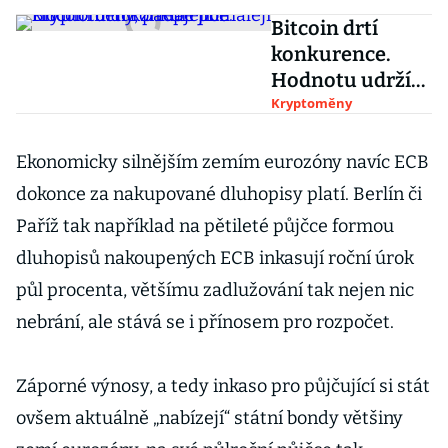
Bitcoin drtí
konkurence.
Hodnotu udrží
lépe jiné
Kryptoměny
kryptoměny,
padají pomaleji
Ekonomicky silnějším zemím eurozóny navíc ECB
dokonce za nakupované dluhopisy platí. Berlín či
Paříž tak například na pětileté půjčce formou
dluhopisů nakoupených ECB inkasují roční úrok
půl procenta, většímu zadlužování tak nejen nic
nebrání, ale stává se i přínosem pro rozpočet.
Záporné výnosy, a tedy inkaso pro půjčující si stát
ovšem aktuálně „nabízejí“ státní bondy většiny