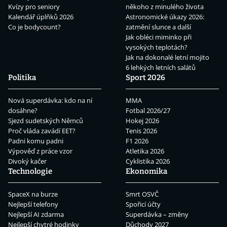
Kvízy pro seniory
někoho z minulého života
Kalendář úplňků 2026
Astronomické úkazy 2026:
Co je bodycount?
zatmění slunce a další
Jak obléci miminko při
vysokých teplotách?
Jak na dokonalé letní mojito
6 lehkých letních salátů
Politika
Sport 2026
Nová superdávka: kdo na ní
MMA
dosáhne?
Fotbal 2026/27
Sjezd sudetských Němců
Hokej 2026
Proč vláda zavádí EET?
Tenis 2026
Padni komu padni
F1 2026
Výpověď z práce vzor
Atletika 2026
Divoký kačer
Cyklistika 2026
Technologie
Ekonomika
SpaceX na burze
Smrt OSVČ
Nejlepší telefony
Spořicí účty
Nejlepší AI zdarma
Superdávka – změny
Nejlepší chytré hodinky
Důchody 2027