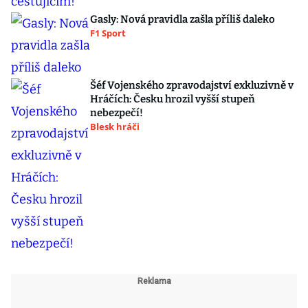
Gasly: Nová pravidla zašla příliš daleko
F1 Sport
Šéf Vojenského zpravodajství exkluzivně v
Hráčích: Česku hrozil vyšší stupeň
nebezpečí!
Blesk hráči