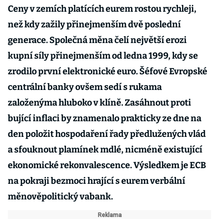
Ceny v zemích platících eurem rostou rychleji,
než kdy zažily přinejmenším dvě poslední
generace. Společná měna čelí největší erozi
kupní síly přinejmenším od ledna 1999, kdy se
zrodilo první elektronické euro. Šéfové Evropské
centrální banky ovšem sedí s rukama
založenýma hluboko v klíně. Zasáhnout proti
bující inflaci by znamenalo prakticky ze dne na
den položit hospodaření řady předlužených vlád
a sfouknout plamínek mdlé, nicméně existující
ekonomické rekonvalescence. Výsledkem je ECB
na pokraji bezmoci hrající s eurem verbální
měnověpolitický vabank.