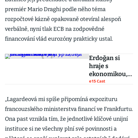
premiér Mario Draghi podle něho téma
rozpočtové kázně opakovaně otevíral alespoň
verbálně, nyní tlak ECB na zodpovědné
financování vlád eurozóny prakticky ustal.
Erdoğan si
hraje s
ekonomikou,
Turci se raději
e15 Cast
vrhají na akcie
a krypto, říká
„Lagardeová mi spíše připomíná expozituru
Jaroslav
francouzského ministerstva financí ve Frankfurtu.
Bukovský
Ona past vznikla tím, že jednotlivé klíčové unijní
instituce si ne všechny plní své povinnosti a