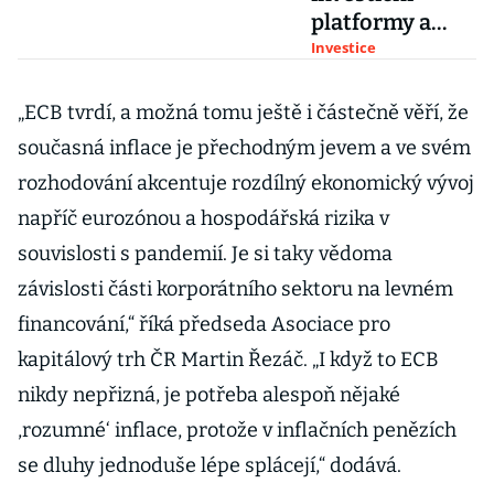
platformy a
jejich srovnání:
Investice
jak vybrat tu
pravou, výhody
„ECB tvrdí, a možná tomu ještě i částečně věří, že
a nevýhody
současná inflace je přechodným jevem a ve svém
rozhodování akcentuje rozdílný ekonomický vývoj
napříč eurozónou a hospodářská rizika v
souvislosti s pandemií. Je si taky vědoma
závislosti části korporátního sektoru na levném
financování,“ říká předseda Asociace pro
kapitálový trh ČR Martin Řezáč. „I když to ECB
nikdy nepřizná, je potřeba alespoň nějaké
,rozumné‘ inflace, protože v inflačních penězích
se dluhy jednoduše lépe splácejí,“ dodává.