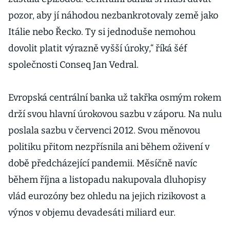
pozor, aby jí náhodou nezbankrotovaly země jako
Itálie nebo Řecko. Ty si jednoduše nemohou
dovolit platit výrazně vyšší úroky,“ říká šéf
společnosti Conseq Jan Vedral.
Evropská centrální banka už takřka osmým rokem
drží svou hlavní úrokovou sazbu v záporu. Na nulu
poslala sazbu v červenci 2012. Svou měnovou
politiku přitom nezpřísnila ani během oživení v
době předcházející pandemii. Měsíčně navíc
během října a listopadu nakupovala dluhopisy
vlád eurozóny bez ohledu na jejich rizikovost a
výnos v objemu devadesáti miliard eur.