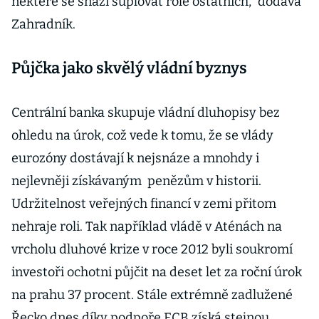
některé se snaží suplovat role ostatních,“ dodává
Zahradník.
Půjčka jako skvělý vládní byznys
Centrální banka skupuje vládní dluhopisy bez
ohledu na úrok, což vede k tomu, že se vlády
eurozóny dostávají k nejsnáze a mnohdy i
nejlevněji získávaným penězům v historii.
Udržitelnost veřejných financí v zemi přitom
nehraje roli. Tak například vládě v Aténách na
vrcholu dluhové krize v roce 2012 byli soukromí
investoři ochotni půjčit na deset let za roční úrok
na prahu 37 procent. Stále extrémně zadlužené
Řecko dnes díky podpoře ECB získá stejnou