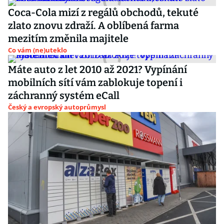
Coca-Cola mizí z regálů obchodů, tekuté
zlato znovu zdraží. A oblíbená farma
mezitím změnila majitele
Co vám (ne)uteklo
Máte auto z let 2010 až 2021? Vypínání
mobilních sítí vám zablokuje topení i
záchranný systém eCall
Český a evropský autoprůmysl