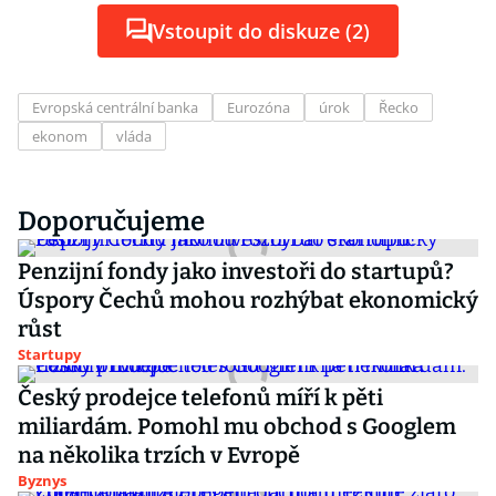
Vstoupit do diskuze (2)
Evropská centrální banka
Eurozóna
úrok
Řecko
ekonom
vláda
Doporučujeme
Penzijní fondy jako investoři do startupů?
Úspory Čechů mohou rozhýbat ekonomický
růst
Startupy
Český prodejce telefonů míří k pěti
miliardám. Pomohl mu obchod s Googlem
na několika trzích v Evropě
Byznys