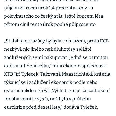
půjčku za roční úrok 1,4 procenta, tedy za
polovinu toho co český stát. Ještě koncem léta
přitom činil tento úrok pouhé půlprocento.
„Stabilita eurozóny by byla v ohrožení, proto ECB
nezbývá nic jiného než dluhopisy zvláště
zadlužených zemí nakupovat. Jedná se o určitou
daň za udržení celku,“ míní ekonom společnosti
XTB Jiří Tyleček. Takzvaná Maastrichtská kritéria
týkající se i zadlužení ekonomik podle něho
ostatně nikdo neřeší. „Výsledkem je, že zadlužení
mnoha zemí je vyšší, než bylo v průběhu
eurokrize před deseti lety,“ dodává Tyleček.