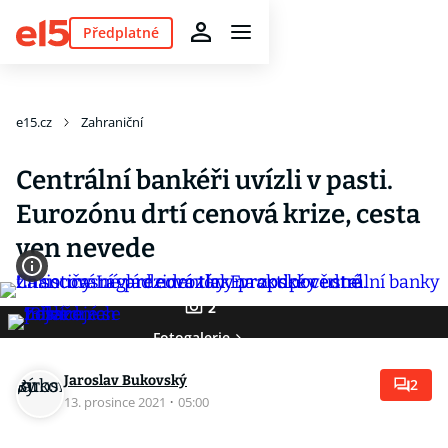
Předplatné
e15.cz
Zahraniční
Centrální bankéři uvízli v pasti.
Eurozónu drtí cenová krize, cesta
ven nevede
2
Fotogalerie
Jaroslav Bukovský
2
13. prosince 2021
·
05:00