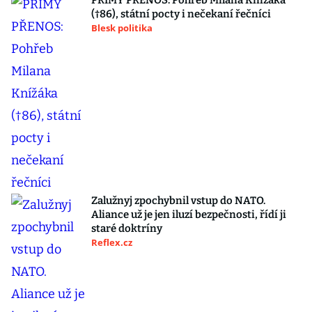
PŘÍMÝ PŘENOS: Pohřeb Milana Knížáka
(†86), státní pocty i nečekaní řečníci
Blesk politika
Zalužnyj zpochybnil vstup do NATO.
Aliance už je jen iluzí bezpečnosti, řídí ji
staré doktríny
Reflex.cz