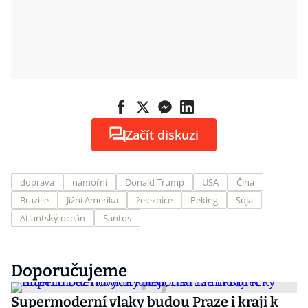
Začít diskuzi
doprava
námořní
Donald Trump
USA
Čína
Brazílie
Jižní Amerika
železnice
Peking
Sója
Atlantský oceán
Santos
Doporučujeme
Supermoderní vlaky budou Praze i kraji k