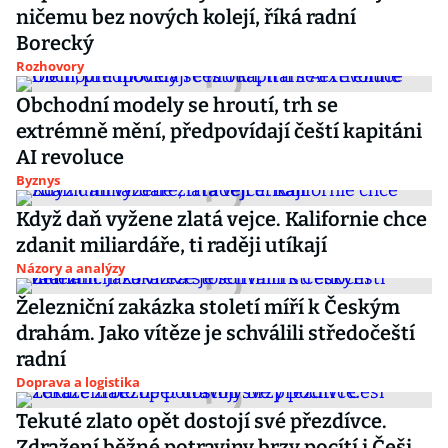
ničemu bez nových kolejí, říká radní
Borecký
Rozhovory
Obchodní modely se hroutí, trh se
extrémně mění, předpovídají čeští kapitáni
AI revoluce
Byznys
Když daň vyžene zlatá vejce. Kalifornie chce
zdanit miliardáře, ti raději utíkají
Názory a analýzy
Železniční zakázka století míří k Českým
drahám. Jako vítěze je schválili středočeští
radní
Doprava a logistika
Tekuté zlato opět dostojí své přezdívce.
Zdražení běžné potraviny brzy pocítí i Češi