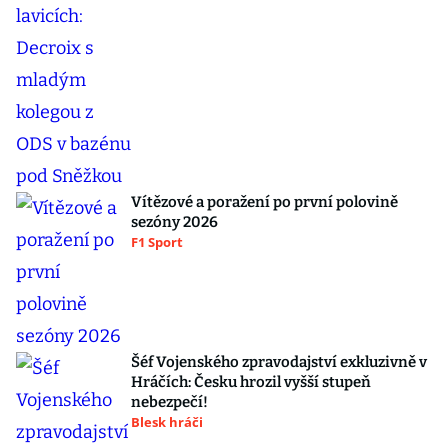
Vítězové a poražení po první polovině
sezóny 2026
F1 Sport
Šéf Vojenského zpravodajství exkluzivně v
Hráčích: Česku hrozil vyšší stupeň
nebezpečí!
Blesk hráči