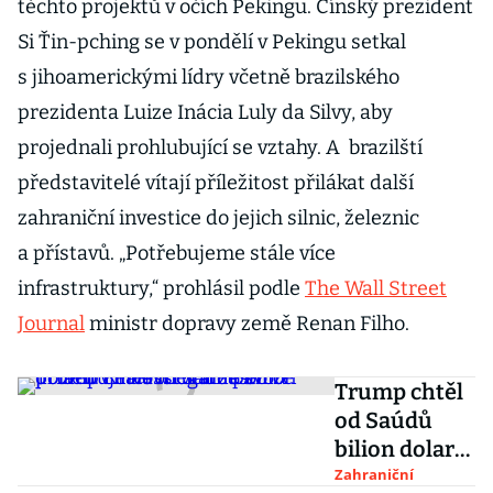
těchto projektů v očích Pekingu. Čínský prezident
Si Ťin-pching se v pondělí v Pekingu setkal
s jihoamerickými lídry včetně brazilského
prezidenta Luize Inácia Luly da Silvy, aby
projednali prohlubující se vztahy. A brazilští
představitelé vítají příležitost přilákat další
zahraniční investice do jejich silnic, železnic
a přístavů. „Potřebujeme stále více
infrastruktury,“ prohlásil podle
The Wall Street
Journal
ministr dopravy země Renan Filho.
Trump chtěl
od Saúdů
bilion dolarů
v investicích
Zahraniční