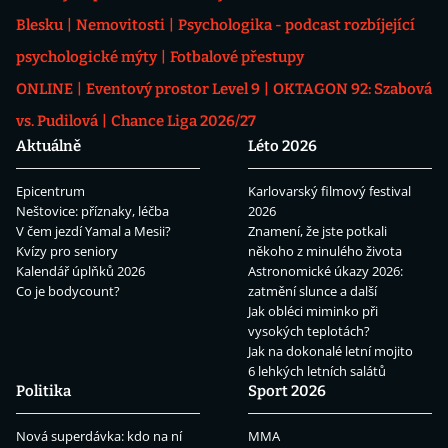
Blesku
Nemovitosti
Psychologika - podcast rozbíjející
psychologické mýty
Fotbalové přestupy
ONLINE
Eventový prostor Level 9
OKTAGON 92: Szabová
vs. Pudilová
Chance Liga 2026/27
Aktuálně
Léto 2026
Epicentrum
Karlovarský filmový festival
Neštovice: příznaky, léčba
2026
V čem jezdí Yamal a Mesii?
Znamení, že jste potkali
Kvízy pro seniory
někoho z minulého života
Kalendář úplňků 2026
Astronomické úkazy 2026:
Co je bodycount?
zatmění slunce a další
Jak obléci miminko při
vysokých teplotách?
Jak na dokonalé letní mojito
6 lehkých letních salátů
Politika
Sport 2026
Nová superdávka: kdo na ní
MMA