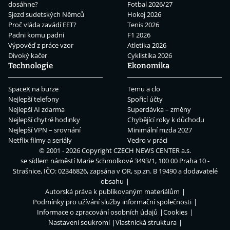
dosáhne?
Fotbal 2026/27
Sjezd sudetských Němců
Hokej 2026
Proč vláda zavádí EET?
Tenis 2026
Padni komu padni
F1 2026
Výpověď z práce vzor
Atletika 2026
Divoký kačer
Cyklistika 2026
Technologie
Ekonomika
SpaceX na burze
Temu a clo
Nejlepší telefony
Spořicí účty
Nejlepší AI zdarma
Superdávka – změny
Nejlepší chytré hodinky
Chybějící roky k důchodu
Nejlepší VPN – srovnání
Minimální mzda 2027
Netflix filmy a seriály
Vedro v práci
© 2001 - 2026 Copyright
CZECH NEWS CENTER a.s.
se sídlem náměstí Marie Schmolkové 3493/1, 100 00 Praha 10 -
Strašnice, IČO: 02346826, zapsána v OR, sp.zn. B 19490 a dodavatelé
obsahu
Autorská práva k publikovaným materiálům
Podmínky pro užívání služby informační společnosti
Informace o zpracování osobních údajů
Cookies
Nastavení soukromí
Vlastnická struktura