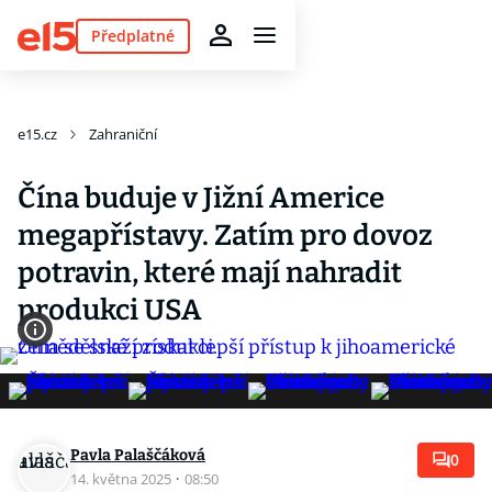
Předplatné
e15.cz
Zahraniční
Čína buduje v Jižní Americe
megapřístavy. Zatím pro dovoz
potravin, které mají nahradit
produkci USA
Pavla Palaščáková
0
14. května 2025
·
08:50