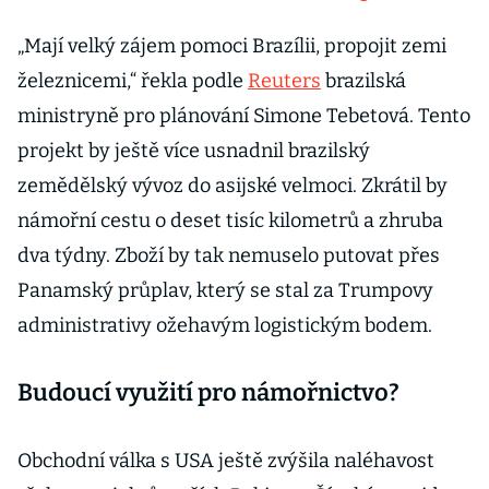
automobilek
i nadále letí
„Mají velký zájem pomoci Brazílii, propojit zemi
strmě dolů,
železnicemi,“ řekla podle
Reuters
brazilská
elektromobil
y
ministryně pro plánování Simone Tebetová. Tento
nevydělávají
projekt by ještě více usnadnil brazilský
zemědělský vývoz do asijské velmoci. Zkrátil by
námořní cestu o deset tisíc kilometrů a zhruba
dva týdny. Zboží by tak nemuselo putovat přes
Panamský průplav, který se stal za Trumpovy
administrativy ožehavým logistickým bodem.
Budoucí využití pro námořnictvo?
Obchodní válka s USA ještě zvýšila naléhavost