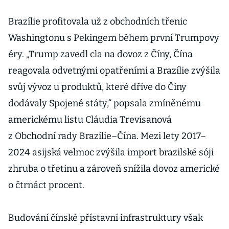
za svou
přízeň.
Brazílie profitovala už z obchodních třenic
Království
Washingtonu s Pekingem během první Trumpovy
ale peníze
éry. „Trump zavedl cla na dovoz z Číny, Čína
potřebuje na
reagovala odvetnými opatřeními a Brazílie zvýšila
megaměsto
svůj vývoz u produktů, které dříve do Číny
dodávaly Spojené státy,“ popsala zmíněnému
americkému listu Cláudia Trevisanová
z Obchodní rady Brazílie–Čína. Mezi lety 2017–
2024 asijská velmoc zvýšila import brazilské sóji
zhruba o třetinu a zároveň snížila dovoz americké
o čtrnáct procent.
Budování čínské přístavní infrastruktury však