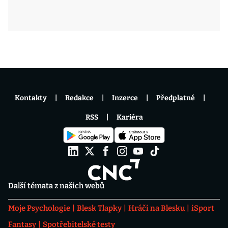
Kontakty
Redakce
Inzerce
Předplatné
RSS
Kariéra
Další témata z našich webů
Moje Psychologie
Blesk Tlapky
Hráči na Blesku
iSport
Fantasy
Spotřebitelské testy