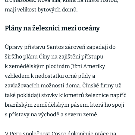
trojnásobek. Nová sila, která na místě rostou,
mají velikost bytových domů.
Plány na železnici mezi oceány
Úpravy přístavu Santos zároveň zapadají do
širšího plánu Číny na zajištění přístupu
k zemědělským plodinám Jižní Ameriky
vzhledem k nedostatku orné půdy a
zavlažovacích možností doma. Čínské firmy už
také pokládají stovky kilometrů železnice napříč
brazilským zemědělským pásem, která ho spojí
s přístavy na východě a severu země.
V Peru společnost Cosco dokončuje práce na