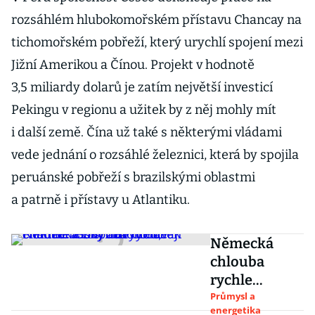
rozsáhlém hlubokomořském přístavu Chancay na
tichomořském pobřeží, který urychlí spojení mezi
Jižní Amerikou a Čínou. Projekt v hodnotě
3,5 miliardy dolarů je zatím největší investicí
Pekingu v regionu a užitek by z něj mohly mít
i další země. Čína už také s některými vládami
vede jednání o rozsáhlé železnici, která by spojila
peruánské pobřeží s brazilskými oblastmi
a patrně i přístavy u Atlantiku.
Německá
chlouba
rychle
chudne. Zisky
Průmysl a
energetika