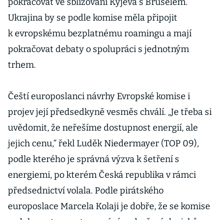
pokračovat ve sbližování Kyjeva s Bruselem.
Ukrajina by se podle komise měla připojit
k evropskému bezplatnému roamingu a mají
pokračovat debaty o spolupráci s jednotným
trhem.
Čeští europoslanci návrhy Evropské komise i
projev její předsedkyně vesměs chválí. „Je třeba si
uvědomit, že neřešíme dostupnost energií, ale
jejich cenu,“ řekl Luděk Niedermayer (TOP 09),
podle kterého je správná výzva k šetření s
energiemi, po kterém Česká republika v rámci
předsednictví volala. Podle pirátského
europoslace Marcela Kolaji je dobře, že se komise