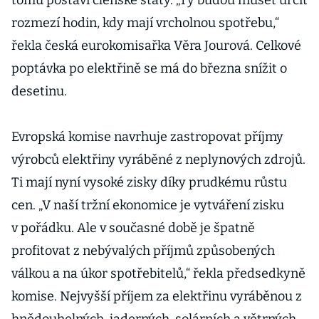
tomu postaví členské státy. „Ty budou muset určit
rozmezí hodin, kdy mají vrcholnou spotřebu,“
řekla česká eurokomisařka Věra Jourová. Celkové
poptávka po elektřině se má do března snížit o
desetinu.
Evropská komise navrhuje zastropovat příjmy
výrobců elektřiny vyráběné z neplynových zdrojů.
Ti mají nyní vysoké zisky díky prudkému růstu
cen. „V naší tržní ekonomice je vytváření zisku
v pořádku. Ale v současné době je špatně
profitovat z nebývalých příjmů způsobených
válkou a na úkor spotřebitelů,“ řekla předsedkyně
komise. Nejvyšší příjem za elektřinu vyráběnou z