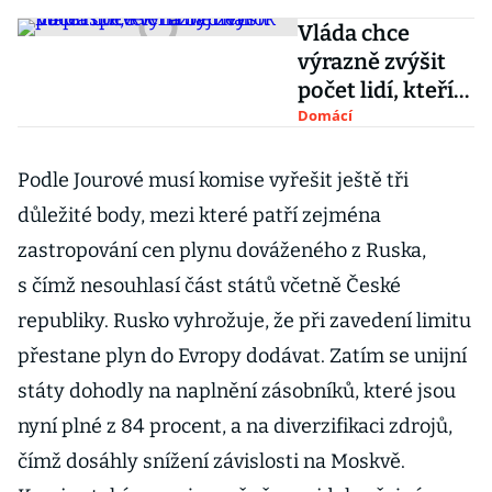
Vláda chce
výrazně zvýšit
počet lidí, kteří
mají nárok na
Domácí
příspěvek na
bydlení
Podle Jourové musí komise vyřešit ještě tři
důležité body, mezi které patří zejména
zastropování cen plynu dováženého z Ruska,
s čímž nesouhlasí část států včetně České
republiky. Rusko vyhrožuje, že při zavedení limitu
přestane plyn do Evropy dodávat. Zatím se unijní
státy dohodly na naplnění zásobníků, které jsou
nyní plné z 84 procent, a na diverzifikaci zdrojů,
čímž dosáhly snížení závislosti na Moskvě.