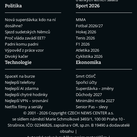
Politika
Sport 2026
Nová superdávka: kdo na ní
MMA
dosáhne?
Fotbal 2026/27
Sjezd sudetských Němců
Hokej 2026
Proč vláda zavádí EET?
Tenis 2026
Padni komu padni
F1 2026
Výpověď z práce vzor
Atletika 2026
Divoký kačer
Cyklistika 2026
Technologie
Ekonomika
SpaceX na burze
Smrt OSVČ
Nejlepší telefony
Spořicí účty
Nejlepší AI zdarma
Superdávka – změny
Nejlepší chytré hodinky
Důchody 2027
Nejlepší VPN – srovnání
Minimální mzda 2027
Netflix filmy a seriály
Senior Pas – slevy
© 2001 - 2026 Copyright
CZECH NEWS CENTER a.s.
se sídlem náměstí Marie Schmolkové 3493/1, 100 00 Praha 10 -
Strašnice, IČO: 02346826, zapsána v OR, sp.zn. B 19490 a dodavatelé
obsahu