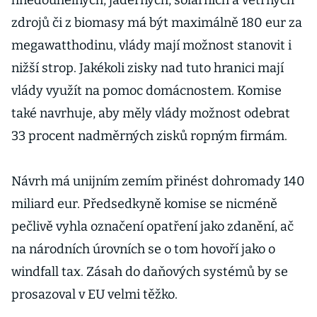
hnědouhelných, jaderných, solárních a větrných
zdrojů či z biomasy má být maximálně 180 eur za
megawatthodinu, vlády mají možnost stanovit i
nižší strop. Jakékoli zisky nad tuto hranici mají
vlády využít na pomoc domácnostem. Komise
také navrhuje, aby měly vlády možnost odebrat
33 procent nadměrných zisků ropným firmám.
Návrh má unijním zemím přinést dohromady 140
miliard eur. Předsedkyně komise se nicméně
pečlivě vyhla označení opatření jako zdanění, ač
na národních úrovních se o tom hovoří jako o
windfall tax. Zásah do daňových systémů by se
prosazoval v EU velmi těžko.