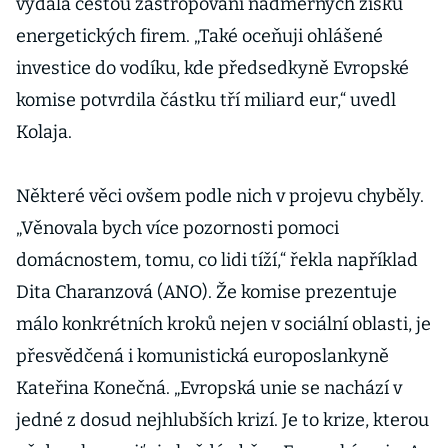
vydala cestou zastropování nadměrných zisků
energetických firem. „Také oceňuji ohlášené
investice do vodíku, kde předsedkyně Evropské
komise potvrdila částku tří miliard eur,“ uvedl
Kolaja.
Některé věci ovšem podle nich v projevu chyběly.
„Věnovala bych více pozornosti pomoci
domácnostem, tomu, co lidi tíží,“ řekla například
Dita Charanzová (ANO). Že komise prezentuje
málo konkrétních kroků nejen v sociální oblasti, je
přesvědčená i komunistická europoslankyně
Kateřina Konečná. „Evropská unie se nachází v
jedné z dosud nejhlubších krizí. Je to krize, kterou