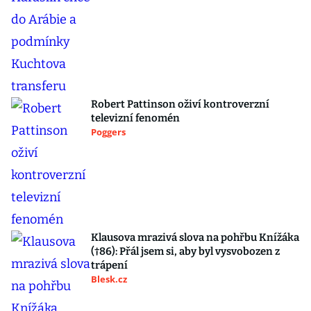
Robert Pattinson oživí kontroverzní
televizní fenomén
Poggers
Klausova mrazivá slova na pohřbu Knížáka
(†86): Přál jsem si, aby byl vysvobozen z
trápení
Blesk.cz