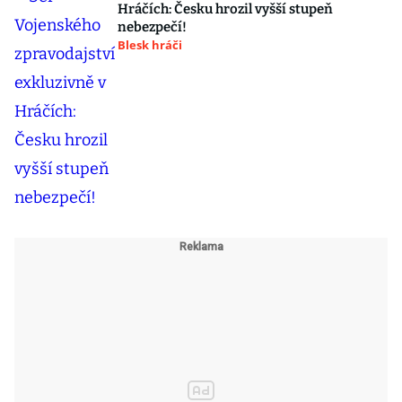
Hráčích: Česku hrozil vyšší stupeň
nebezpečí!
Blesk hráči