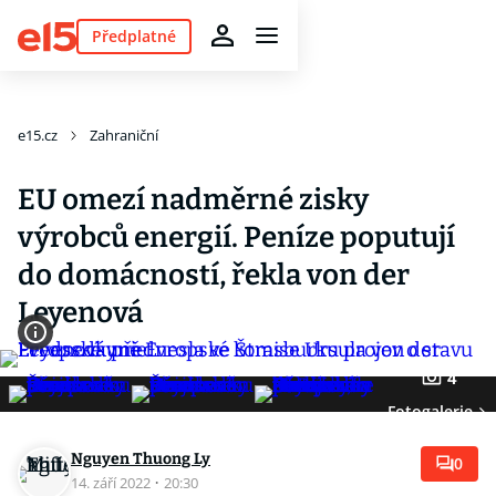
Předplatné
e15.cz
Zahraniční
EU omezí nadměrné zisky
výrobců energií. Peníze poputují
do domácností, řekla von der
Leyenová
4
Fotogalerie
Nguyen Thuong Ly
0
14. září 2022
·
20:30