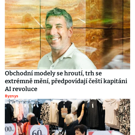
Obchodní modely se hroutí, trh se
extrémně mění, předpovídají čeští kapitáni
AI revoluce
Byznys