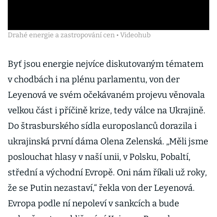
Drahé energie a zastropování cen • Videohub
Byť jsou energie nejvíce diskutovaným tématem
v chodbách i na plénu parlamentu, von der
Leyenová ve svém očekávaném projevu věnovala
velkou část i příčině krize, tedy válce na Ukrajině.
Do štrasburského sídla europoslanců dorazila i
ukrajinská první dáma Olena Zelenská. „Měli jsme
poslouchat hlasy v naší unii, v Polsku, Pobaltí,
střední a východní Evropě. Oni nám říkali už roky,
že se Putin nezastaví,“ řekla von der Leyenová.
Evropa podle ní nepoleví v sankcích a bude