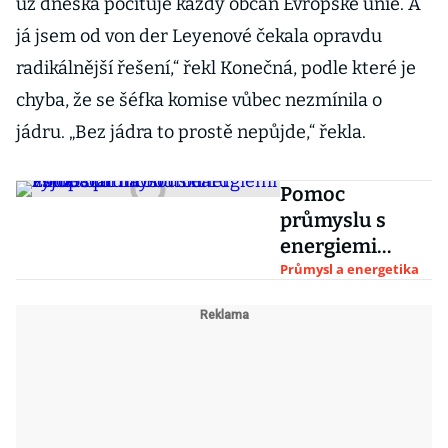
už dneska pociťuje každý občan Evropské unie. A
já jsem od von der Leyenové čekala opravdu
radikálnější řešení,“ řekl Konečná, podle které je
chyba, že se šéfka komise vůbec nezmínila o
jádru. „Bez jádra to prostě nepůjde,“ řekla.
Pomoc
průmyslu s
energiemi
vyjde stát na 30
Průmysl a energetika
miliard. Žádat o
ni mohou od
listopadu