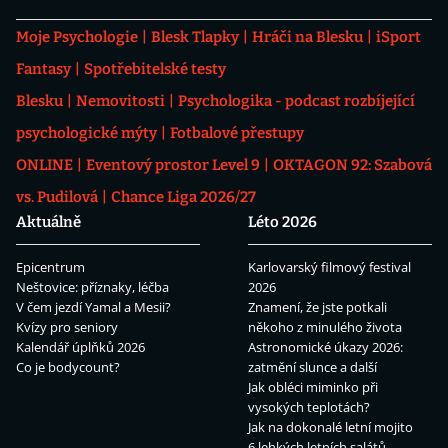
Moje Psychologie
Blesk Tlapky
Hráči na Blesku
iSport
Fantasy
Spotřebitelské testy
Blesku
Nemovitosti
Psychologika - podcast rozbíjející
psychologické mýty
Fotbalové přestupy
ONLINE
Eventový prostor Level 9
OKTAGON 92: Szabová
vs. Pudilová
Chance Liga 2026/27
Aktuálně
Léto 2026
Epicentrum
Karlovarský filmový festival
Neštovice: příznaky, léčba
2026
V čem jezdí Yamal a Mesii?
Znamení, že jste potkali
Kvízy pro seniory
někoho z minulého života
Kalendář úplňků 2026
Astronomické úkazy 2026:
Co je bodycount?
zatmění slunce a další
Jak obléci miminko při
vysokých teplotách?
Jak na dokonalé letní mojito
6 lehkých letních salátů