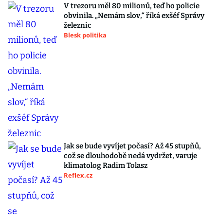
V trezoru měl 80 milionů, teď ho policie
obvinila. „Nemám slov,“ říká exšéf Správy
železnic
Blesk politika
Jak se bude vyvíjet počasí? Až 45 stupňů,
což se dlouhodobě nedá vydržet, varuje
klimatolog Radim Tolasz
Reflex.cz