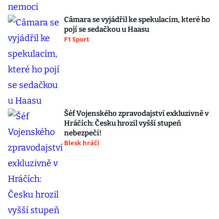
Câmara se vyjádřil ke spekulacím, které ho
pojí se sedačkou u Haasu
F1 Sport
Šéf Vojenského zpravodajství exkluzivně v
Hráčích: Česku hrozil vyšší stupeň
nebezpečí!
Blesk hráči