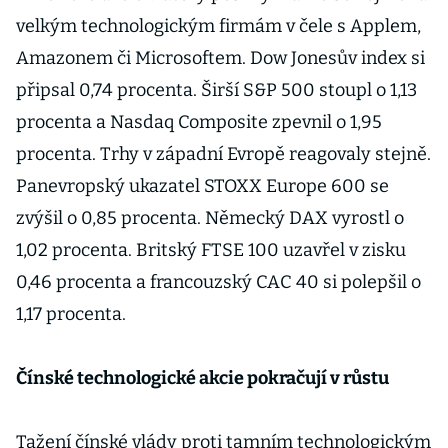
velkým technologickým firmám v čele s Applem,
Amazonem či Microsoftem. Dow Jonesův index si
připsal 0,74 procenta. Širší S&P 500 stoupl o 1,13
procenta a Nasdaq Composite zpevnil o 1,95
procenta. Trhy v západní Evropě reagovaly stejně.
Panevropský ukazatel STOXX Europe 600 se
zvýšil o 0,85 procenta. Německý DAX vyrostl o
1,02 procenta. Britský FTSE 100 uzavřel v zisku
0,46 procenta a francouzský CAC 40 si polepšil o
1,17 procenta.
Čínské technologické akcie pokračují v růstu
Tažení čínské vlády proti tamním technologickým