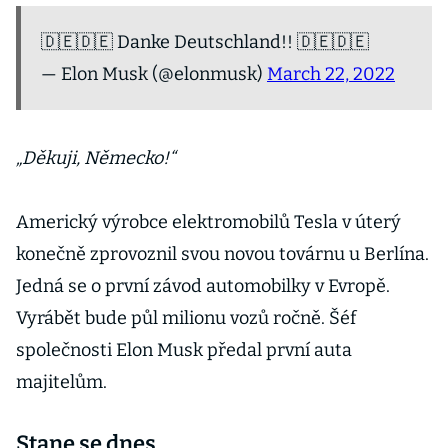
🇩🇪🇩🇪 Danke Deutschland!! 🇩🇪🇩🇪
— Elon Musk (@elonmusk)
March 22, 2022
„Děkuji, Německo!“
Americký výrobce elektromobilů Tesla v úterý
konečně zprovoznil svou novou továrnu u Berlína.
Jedná se o první závod automobilky v Evropě.
Vyrábět bude půl milionu vozů ročně. Šéf
společnosti Elon Musk předal první auta
majitelům.
Stane se dnes