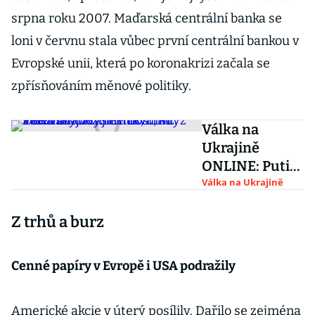
srpna roku 2007. Maďarská centrální banka se
loni v červnu stala vůbec první centrální bankou v
Evropské unii, která po koronakrizi začala se
zpřísňováním měnové politiky.
Válka na
Ukrajině
ONLINE: Putin
cítí
Válka na Ukrajině
beztrestnost,
Z trhů a burz
když svět váhá
zvýšit tlak,
míní Zelenskyj
Cenné papíry v Evropě i USA podražily
Americké akcie v úterý posílily. Dařilo se zejména