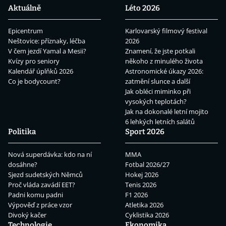
Aktuálně
Léto 2026
Epicentrum
Karlovarský filmový festival
Neštovice: příznaky, léčba
2026
V čem jezdí Yamal a Mesii?
Znamení, že jste potkali
Kvízy pro seniory
někoho z minulého života
Kalendář úplňků 2026
Astronomické úkazy 2026:
Co je bodycount?
zatmění slunce a další
Jak obléci miminko při
vysokých teplotách?
Jak na dokonalé letní mojito
6 lehkých letních salátů
Politika
Sport 2026
Nová superdávka: kdo na ní
MMA
dosáhne?
Fotbal 2026/27
Sjezd sudetských Němců
Hokej 2026
Proč vláda zavádí EET?
Tenis 2026
Padni komu padni
F1 2026
Výpověď z práce vzor
Atletika 2026
Divoký kačer
Cyklistika 2026
Technologie
Ekonomika