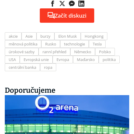
Začít diskuzi
akcie
Asie
burzy
Elon Musk
Hongkong
měnová politika
Rusko
technologie
Tesla
úrokové sazby
ranní přehled
Německo
Polsko
USA
Evropská unie
Evropa
Maďarsko
politika
centrální banka
ropa
Doporučujeme