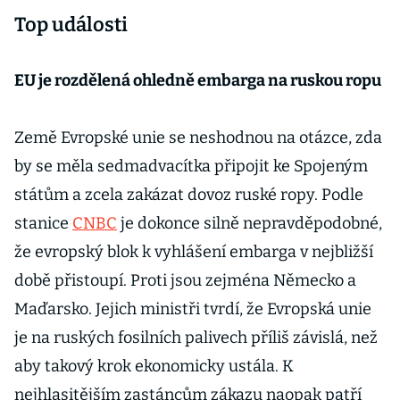
Top události
EU je rozdělená ohledně embarga na ruskou ropu
Země Evropské unie se neshodnou na otázce, zda
by se měla sedmadvacítka připojit ke Spojeným
státům a zcela zakázat dovoz ruské ropy. Podle
stanice
CNBC
je dokonce silně nepravděpodobné,
že evropský blok k vyhlášení embarga v nejbližší
době přistoupí. Proti jsou zejména Německo a
Maďarsko. Jejich ministři tvrdí, že Evropská unie
je na ruských fosilních palivech příliš závislá, než
aby takový krok ekonomicky ustála. K
nejhlasitějším zastáncům zákazu naopak patří