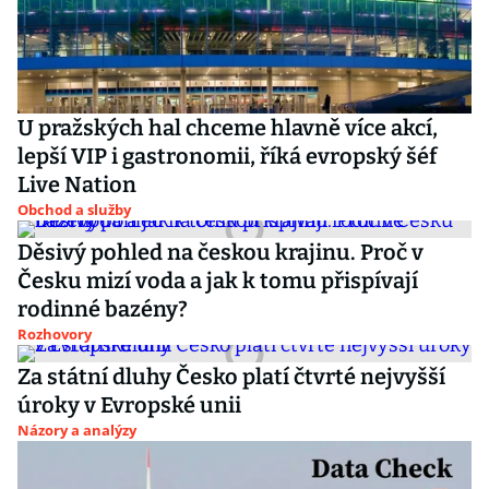
U pražských hal chceme hlavně více akcí,
lepší VIP i gastronomii, říká evropský šéf
Live Nation
Obchod a služby
Děsivý pohled na českou krajinu. Proč v
Česku mizí voda a jak k tomu přispívají
rodinné bazény?
Rozhovory
Za státní dluhy Česko platí čtvrté nejvyšší
úroky v Evropské unii
Názory a analýzy