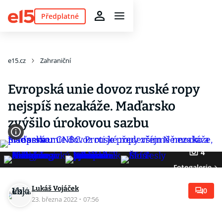
Předplatné
e15.cz
Zahraniční
Evropská unie dovoz ruské ropy
nejspíš nezakáže. Maďarsko
zvýšilo úrokovou sazbu
4
Fotogalerie
Lukáš Vojáček
0
23. března 2022
·
07:56