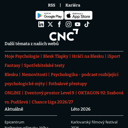
RSS
Kariéra
Další témata z našich webů
Moje Psychologie
Blesk Tlapky
Hráči na Blesku
iSport
Fantasy
Spotřebitelské testy
Blesku
Nemovitosti
Psychologika - podcast rozbíjející
psychologické mýty
Fotbalové přestupy
ONLINE
Eventový prostor Level 9
OKTAGON 92: Szabová
vs. Pudilová
Chance Liga 2026/27
Aktuálně
Léto 2026
Epicentrum
Karlovarský filmový festival
Neštovice: příznaky, léčba
2026