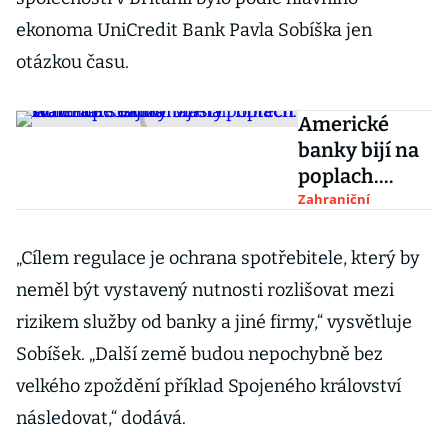
ekonoma UniCredit Bank Pavla Sobíška jen
otázkou času.
Americké
banky bijí na
poplach.
Walmart
Zahraniční
rozjíždí
vlastní
„Cílem regulace je ochrana spotřebitele, který by
fintech start-
neměl být vystavený nutnosti rozlišovat mezi
up s
rizikem služby od banky a jiné firmy,“ vysvětluje
exmanažery
Sobíšek. „Další země budou nepochybně bez
Goldman
Sachs
velkého zpoždění příklad Spojeného království
následovat,“ dodává.