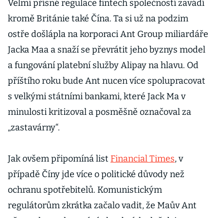
Velmi přísné regulace fintech společností zavádí
kromě Británie také Čína. Ta si už na podzim
ostře došlápla na korporaci Ant Group miliardáře
Jacka Maa a snaží se převrátit jeho byznys model
a fungování platební služby Alipay na hlavu. Od
příštího roku bude Ant nucen více spolupracovat
s velkými státními bankami, které Jack Ma v
minulosti kritizoval a posměšně označoval za
„zastavárny“.
Jak ovšem připomíná list
Financial Times
, v
případě Číny jde více o politické důvody než
ochranu spotřebitelů. Komunistickým
regulátorům zkrátka začalo vadit, že Maův Ant