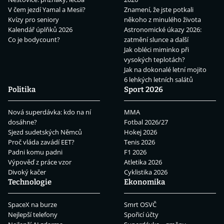
V čem jezdí Yamal a Mesii?
Znamení, že jste potkali
Kvízy pro seniory
někoho z minulého života
Kalendář úplňků 2026
Astronomické úkazy 2026:
Co je bodycount?
zatmění slunce a další
Jak obléci miminko při
vysokých teplotách?
Jak na dokonalé letní mojito
6 lehkých letních salátů
Politika
Sport 2026
Nová superdávka: kdo na ní
MMA
dosáhne?
Fotbal 2026/27
Sjezd sudetských Němců
Hokej 2026
Proč vláda zavádí EET?
Tenis 2026
Padni komu padni
F1 2026
Výpověď z práce vzor
Atletika 2026
Divoký kačer
Cyklistika 2026
Technologie
Ekonomika
SpaceX na burze
Smrt OSVČ
Nejlepší telefony
Spořicí účty