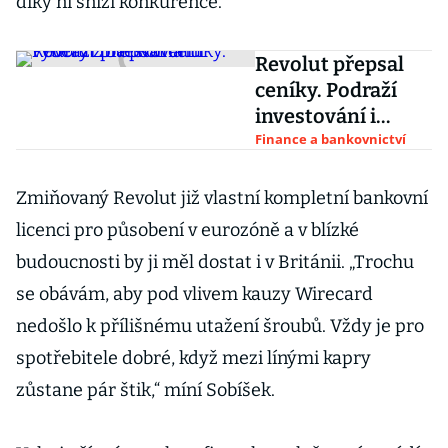
díky ní sníží konkurence.
Revolut přepsal
ceníky. Podraží
investování i
výběry z
Finance a bankovnictví
bankomatu
Zmiňovaný Revolut již vlastní kompletní bankovní
licenci pro působení v eurozóně a v blízké
budoucnosti by ji měl dostat i v Británii. „Trochu
se obávám, aby pod vlivem kauzy Wirecard
nedošlo k přílišnému utažení šroubů. Vždy je pro
spotřebitele dobré, když mezi línými kapry
zůstane pár štik,“ míní Sobíšek.