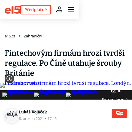
Předplatné
e15.cz
Zahraniční
Fintechovým firmám hrozí tvrdší
regulace. Po Číně utahuje šrouby
Británie
4
Fotogalerie
Lukáš Vojáček
0
8. března 2021
·
17:45