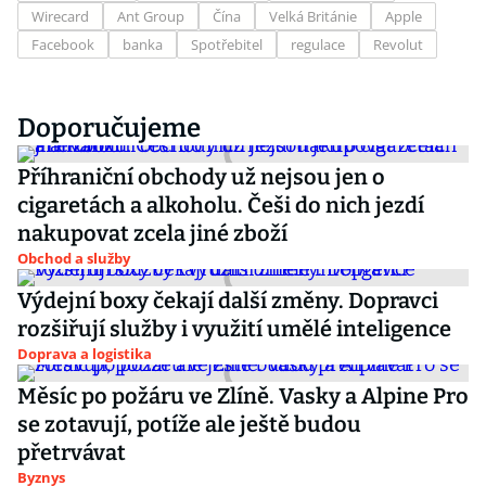
Wirecard
Ant Group
Čína
Velká Británie
Apple
Facebook
banka
Spotřebitel
regulace
Revolut
Doporučujeme
Příhraniční obchody už nejsou jen o
cigaretách a alkoholu. Češi do nich jezdí
nakupovat zcela jiné zboží
Obchod a služby
Výdejní boxy čekají další změny. Dopravci
rozšiřují služby i využití umělé inteligence
Doprava a logistika
Měsíc po požáru ve Zlíně. Vasky a Alpine Pro
se zotavují, potíže ale ještě budou
přetrvávat
Byznys