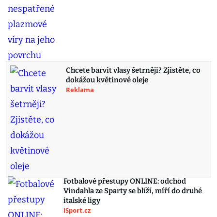
Chcete barvit vlasy šetrněji? Zjistěte, co
dokážou květinové oleje
Reklama
Fotbalové přestupy ONLINE: odchod
Vindahla ze Sparty se blíží, míří do druhé
italské ligy
iSport.cz