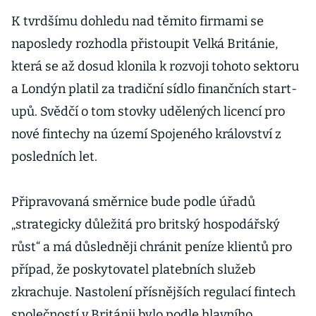
K tvrdšímu dohledu nad těmito firmami se
naposledy rozhodla přistoupit Velká Británie,
která se až dosud klonila k rozvoji tohoto sektoru
a Londýn platil za tradiční sídlo finančních start-
upů. Svědčí o tom stovky udělených licencí pro
nové fintechy na území Spojeného království z
posledních let.
Připravovaná směrnice bude podle úřadů
„strategicky důležitá pro britský hospodářský
růst“ a má důsledněji chránit peníze klientů pro
případ, že poskytovatel platebních služeb
zkrachuje. Nastolení přísnějších regulací fintech
společností v Británii bylo podle hlavního