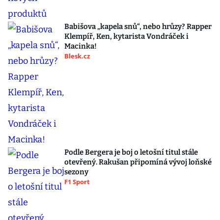
Babišova „kapela snů“, nebo hrůzy? Rapper
Klempíř, Ken, kytarista Vondráček i
Macinka!
Blesk.cz
Podle Bergera je boj o letošní titul stále
otevřený. Rakušan připomíná vývoj loňské
sezony
F1 Sport