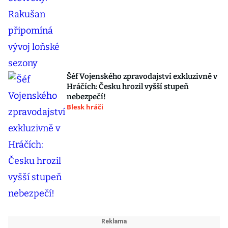
Šéf Vojenského zpravodajství exkluzivně v
Hráčích: Česku hrozil vyšší stupeň
nebezpečí!
Blesk hráči