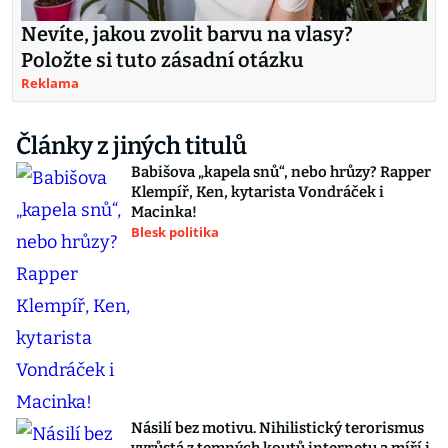
Nevíte, jakou zvolit barvu na vlasy?
Položte si tuto zásadní otázku
Reklama
Články z jiných titulů
Babišova „kapela snů“, nebo hrůzy? Rapper
Klempíř, Ken, kytarista Vondráček i
Macinka!
Blesk politika
Násilí bez motivu. Nihilistický terorismus