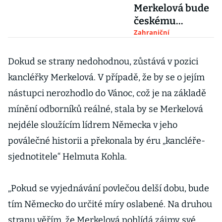
Merkelová bude
českému
byznysu chybět,
Zahraniční
dosavadní jistoty
končí
Dokud se strany nedohodnou, zůstává v pozici
kancléřky Merkelová. V případě, že by se o jejím
nástupci nerozhodlo do Vánoc, což je na základě
mínění odborníků reálné, stala by se Merkelová
nejdéle sloužícím lídrem Německa v jeho
poválečné historii a překonala by éru „kancléře-
sjednotitele“ Helmuta Kohla.
„Pokud se vyjednávání povlečou delší dobu, bude
tím Německo do určité míry oslabené. Na druhou
stranu věřím, že Merkelová pohlídá zájmy své