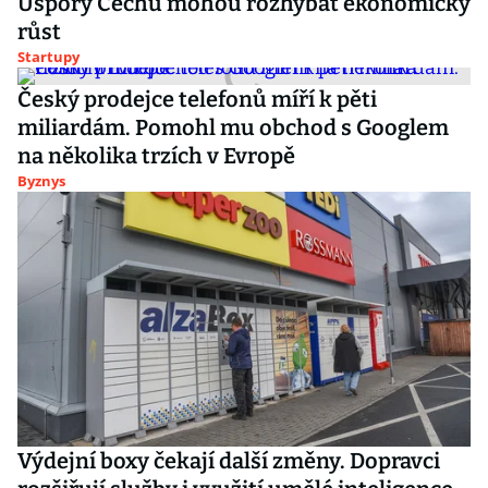
Úspory Čechů mohou rozhýbat ekonomický
růst
Startupy
Český prodejce telefonů míří k pěti
miliardám. Pomohl mu obchod s Googlem
na několika trzích v Evropě
Byznys
Výdejní boxy čekají další změny. Dopravci