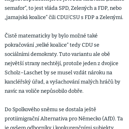
říká
semafor“, to jest vláda SPD, Zelených a FDP, nebo
podnikatel
„jamajská koalice“ čili CDU/CSU s FDP a Zelenými.
Kratina
Čistě matematicky by bylo možné také
pokračování „velké koalice“ tedy CDU se
sociálními demokraty. Tuto variantu ale obě
největší strany nechtějí, protože jeden z dvojice
Scholz–Laschet by se musel vzdát nároku na
kancléřský úřad, a vyšachování malých hráčů by
navíc na voliče nepůsobilo dobře.
Do Spolkového sněmu se dostala ještě
protiimigrační Alternativa pro Německo (AfD). Ta
je ovšem odborníky i konkurenčními subjekty