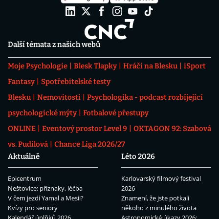
Další témata z našich webů
Moje Psychologie
Blesk Tlapky
Hráči na Blesku
iSport
Fantasy
Spotřebitelské testy
Blesku
Nemovitosti
Psychologika - podcast rozbíjející
psychologické mýty
Fotbalové přestupy
ONLINE
Eventový prostor Level 9
OKTAGON 92: Szabová
vs. Pudilová
Chance Liga 2026/27
Aktuálně
Léto 2026
Epicentrum
Karlovarský filmový festival
Neštovice: příznaky, léčba
2026
V čem jezdí Yamal a Mesii?
Znamení, že jste potkali
Kvízy pro seniory
někoho z minulého života
Kalendář úplňků 2026
Astronomické úkazy 2026: