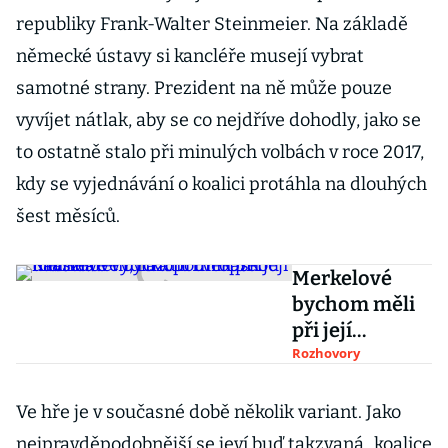
republiky Frank-Walter Steinmeier. Na základě
německé ústavy si kancléře musejí vybrat
samotné strany. Prezident na ně může pouze
vyvíjet nátlak, aby se co nejdříve dohodly, jako se
to ostatně stalo při minulých volbách v roce 2017,
kdy se vyjednávání o koalici protáhla na dlouhých
šest měsíců.
Merkelové
bychom měli
při její
návštěvě
Rozhovory
vydláždit
Evropskou
Ve hře je v současné době několik variant. Jako
ulici zlatem,
nejpravděpodobnější se jeví buď takzvaná „koalice