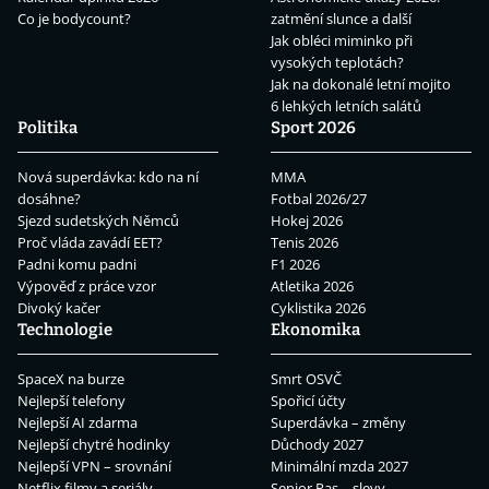
Co je bodycount?
zatmění slunce a další
Jak obléci miminko při
vysokých teplotách?
Jak na dokonalé letní mojito
6 lehkých letních salátů
Politika
Sport 2026
Nová superdávka: kdo na ní
MMA
dosáhne?
Fotbal 2026/27
Sjezd sudetských Němců
Hokej 2026
Proč vláda zavádí EET?
Tenis 2026
Padni komu padni
F1 2026
Výpověď z práce vzor
Atletika 2026
Divoký kačer
Cyklistika 2026
Technologie
Ekonomika
SpaceX na burze
Smrt OSVČ
Nejlepší telefony
Spořicí účty
Nejlepší AI zdarma
Superdávka – změny
Nejlepší chytré hodinky
Důchody 2027
Nejlepší VPN – srovnání
Minimální mzda 2027
Netflix filmy a seriály
Senior Pas – slevy