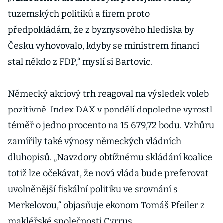
tuzemských politiků a firem proto
předpokládám, že z byznysového hlediska by
Česku vyhovovalo, kdyby se ministrem financí
stal někdo z FDP,“ myslí si Bartovic.
Německý akciový trh reagoval na výsledek voleb
pozitivně. Index DAX v pondělí dopoledne vyrostl
téměř o jedno procento na 15 679,72 bodu. Vzhůru
zamířily také výnosy německých vládních
dluhopisů. „Navzdory obtížnému skládání koalice
totiž lze očekávat, že nová vláda bude preferovat
uvolněnější fiskální politiku ve srovnání s
Merkelovou,“ objasňuje ekonom Tomáš Pfeiler z
makléřské společnosti Cyrrus.