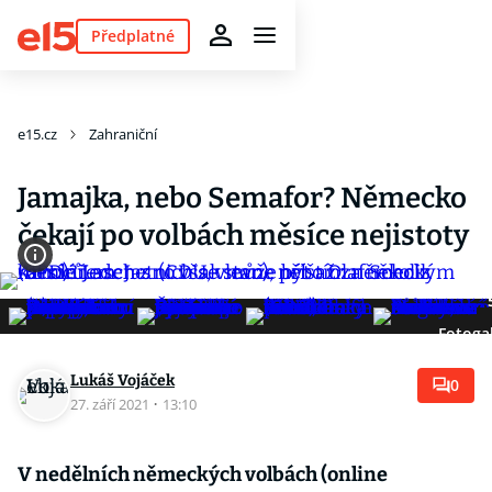
Předplatné
e15.cz
Zahraniční
Jamajka, nebo Semafor? Německo
čekají po volbách měsíce nejistoty
Fotogal
Lukáš Vojáček
0
27. září 2021
·
13:10
V nedělních německých volbách (online