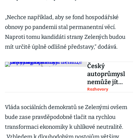
„Nechce například, aby se fond hospodářské
obnovy po pandemii stal permanentní věcí.
Naproti tomu kandidáti strany Zelených budou
mít určitě úplně odlišné představy,“ dodává.
Český
autoprůmysl
nemůže jít
proti
Rozhovory
globálnímu
trendu, říká
Vláda sociálních demokratů se Zelenými ovšem
nový německý
bude zase pravděpodobně tlačit na rychlou
velvyslanec
transformaci ekonomiky k uhlíkové neutralitě.
„Vzhledem k dlouhodobým postojům většiny