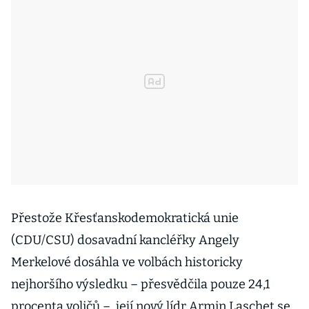
Přestože Křesťanskodemokratická unie
(CDU/CSU) dosavadní kancléřky Angely
Merkelové dosáhla ve volbách historicky
nejhoršího výsledku – přesvědčila pouze 24,1
procenta voličů –, její nový lídr Armin Laschet se