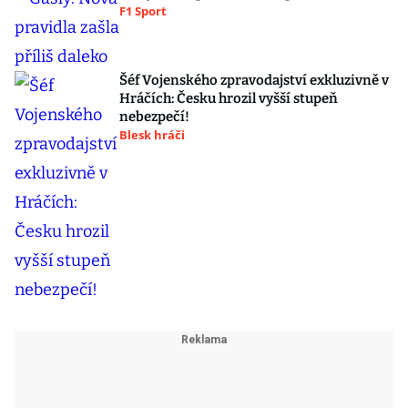
F1 Sport
Šéf Vojenského zpravodajství exkluzivně v
Hráčích: Česku hrozil vyšší stupeň
nebezpečí!
Blesk hráči