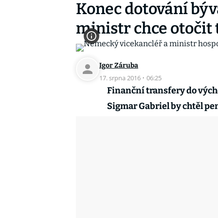
Konec dotování bý
ministr chce otočit
Igor Záruba
17. srpna 2016
·
06:25
Finanční transfery do výc
Sigmar Gabriel by chtěl pení