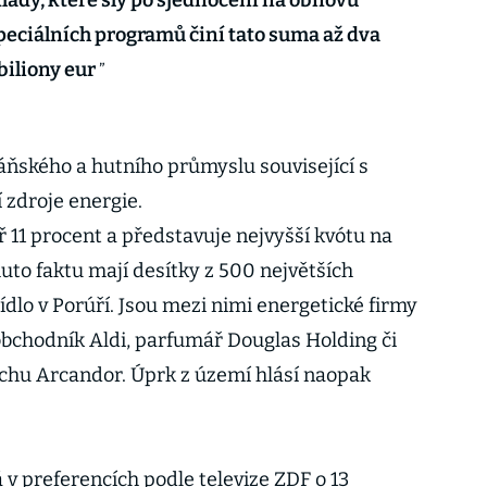
klady, které šly po sjednocení na obnovu
peciálních programů činí tato suma až dva
biliony eur
áňského a hutního průmyslu související s
 zdroje energie.
11 procent a představuje nejvyšší kvótu na
to faktu mají desítky z 500 největších
dlo v Porúří. Jsou mezi nimi energetické firmy
bchodník Aldi, parfumář Douglas Holding či
uchu Arcandor. Úprk z území hlásí naopak
 v preferencích podle televize ZDF o 13