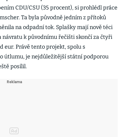
ením CDU/CSU (35 procent), si prohlédl práce
mscher. Ta byla původně jedním z přítoků
nila na odpadní tok. Splašky mají nově téci
na návratu k původnímu řečišti skončí za čtyři
d eur. Právě tento projekt, spolu s
útlumu, je nejdůležitější státní podporou
ště posílil.