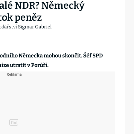
valé NDR? Německý
 tok peněz
hodního Německa mohou skončit. Šéf SPD
ze utratit v Porúří.