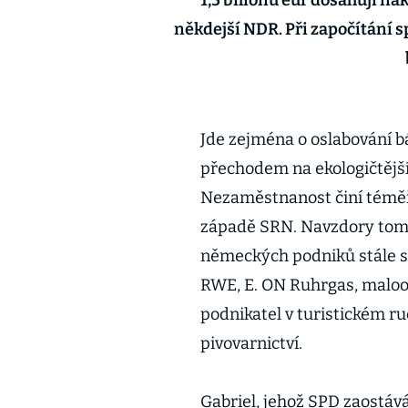
1,5 bilionu eur dosahují ná
někdejší NDR. Při započítání s
Jde zejména o oslabování b
přechodem na ekologičtější
Nezaměstnanost činí téměř 
západě SRN. Navzdory tomu
německých podniků stále sí
RWE, E. ON Ruhrgas, maloo
podnikatel v turistickém r
pivovarnictví.
Gabriel, jehož SPD zaostává