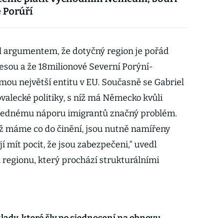
 Porúří
 argumentem, že dotyčný region je pořád
sou a že 18milionové Severní Porýní-
mou největší entitu v EU. Současně se Gabriel
ovalecké politiky, s níž má Německo kvůli
áslednému náporu imigrantů značný problém.
iž máme co do činění, jsou nutně namířeny
í mít pocit, že jsou zabezpečeni,“ uvedl
 regionu, který prochází strukturálními