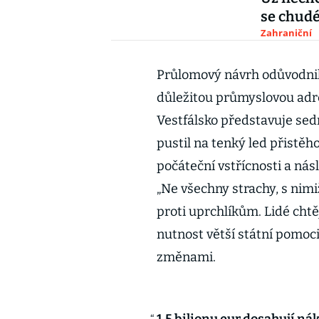
se chudé
Zahraniční
Průlomový návrh odůvodnil
důležitou průmyslovou adre
Vestfálsko představuje sed
pustil na tenký led přistěh
počáteční vstřícnosti a n
„Ne všechny strachy, s nim
proti uprchlíkům. Lidé chtěj
nutnost větší státní pomoci
změnami.