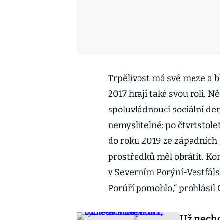
Trpělivost má své meze a b
2017 hrají také svou roli.
spoluvládnoucí sociální dem
nemyslitelné: po čtvrtstole
do roku 2019 ze západních 
prostředků měl obrátit. Ko
v Severním Porýní-Vestfáls
Porúří pomohlo,“ prohlásil
Už nech