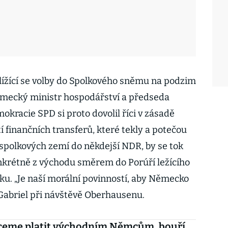
lížící se volby do Spolkového sněmu na podzim
 Německý ministr hospodářství a předseda
okracie SPD si proto dovolil říci v zásadě
tí finančních transferů, které tekly a potečou
spolkových zemí do někdejší NDR, by se tok
nkrétně z východu směrem do Porúří ležícího
ku. „Je naší morální povinností, aby Německo
 Gabriel při návštěvě Oberhausenu.
ceme platit východním Němcům, bouří