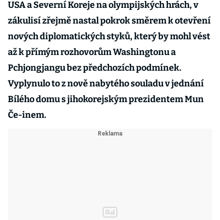
USA a Severní Koreje na olympijských hrách, v
zákulisí zřejmě nastal pokrok směrem k otevření
nových diplomatických styků, který by mohl vést
až k přímým rozhovorům Washingtonu a
Pchjongjangu bez předchozích podmínek.
Vyplynulo to z nově nabytého souladu v jednání
Bílého domu s jihokorejským prezidentem Mun
Če-inem.