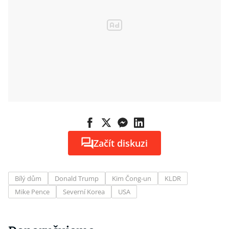
Začít diskuzi
Bílý dům
Donald Trump
Kim Čong-un
KLDR
Mike Pence
Severní Korea
USA