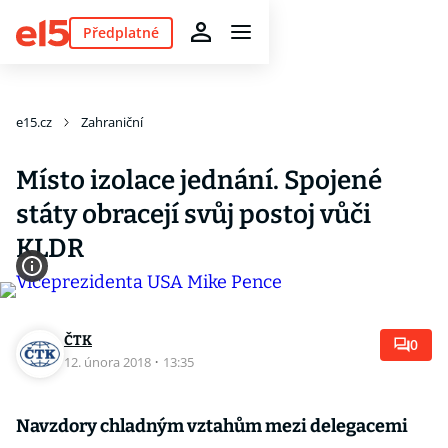
Předplatné
e15.cz
Zahraniční
Místo izolace jednání. Spojené
státy obracejí svůj postoj vůči
KLDR
ČTK
0
12. února 2018
·
13:35
Navzdory chladným vztahům mezi delegacemi