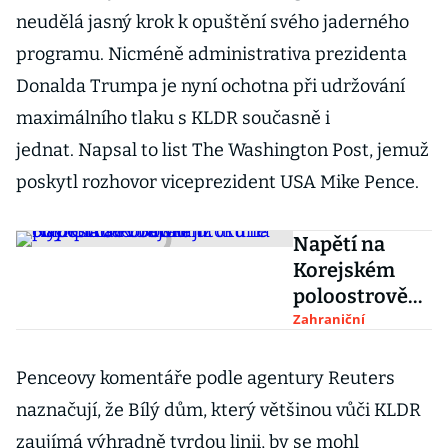
neudělá jasný krok k opuštění svého jaderného
programu. Nicméně administrativa prezidenta
Donalda Trumpa je nyní ochotna při udržování
maximálního tlaku s KLDR současně i
jednat. Napsal to list The Washington Post, jemuž
poskytl rozhovor viceprezident USA Mike Pence.
Napětí na
Korejském
poloostrově
ovlivní již
Zahraniční
druhé Hry.
CIA se obávala
Penceovy komentáře podle agentury Reuters
útoků na
naznačují, že Bílý dům, který většinou vůči KLDR
olympiádu v
zaujímá výhradně tvrdou linii, by se mohl