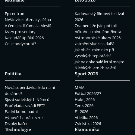
Epicentrum
Karlovarský filmový festival
Neštovice: příznaky, léčba
2026
V čem jezdí Yamal a Mesii?
Znamení, že jste potkali
Kvízy pro seniory
někoho z minulého života
Kalendář úplňků 2026
Astronomické úkazy 2026:
Co je bodycount?
zatmění slunce a další
Jak obléci miminko při
vysokých teplotách?
Jak na dokonalé letní mojito
6 lehkých letních salátů
Politika
Sport 2026
Nová superdávka: kdo na ní
MMA
dosáhne?
Fotbal 2026/27
Sjezd sudetských Němců
Hokej 2026
Proč vláda zavádí EET?
Tenis 2026
Padni komu padni
F1 2026
Výpověď z práce vzor
Atletika 2026
Divoký kačer
Cyklistika 2026
Technologie
Ekonomika