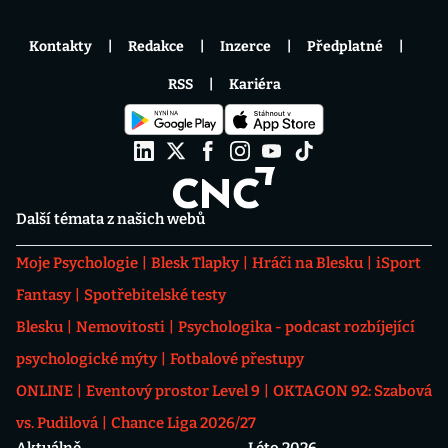
Kontakty
Redakce
Inzerce
Předplatné
RSS
Kariéra
Další témata z našich webů
Moje Psychologie
Blesk Tlapky
Hráči na Blesku
iSport
Fantasy
Spotřebitelské testy
Blesku
Nemovitosti
Psychologika - podcast rozbíjející
psychologické mýty
Fotbalové přestupy
ONLINE
Eventový prostor Level 9
OKTAGON 92: Szabová
vs. Pudilová
Chance Liga 2026/27
Aktuálně
Léto 2026