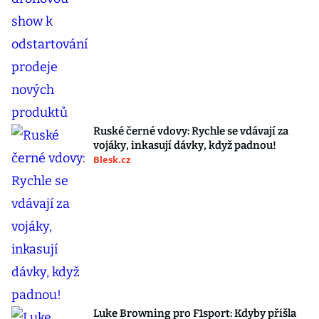
Ruské černé vdovy: Rychle se vdávají za
vojáky, inkasují dávky, když padnou!
Blesk.cz
Luke Browning pro F1sport: Kdyby přišla