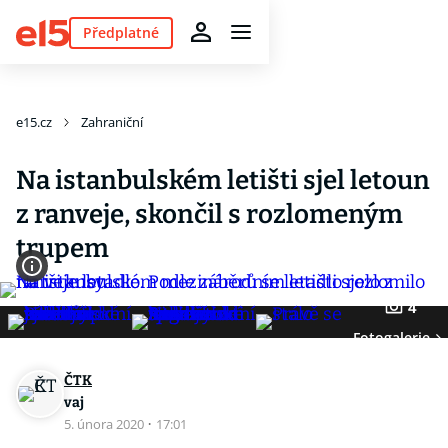
Předplatné
e15.cz
Zahraniční
Na istanbulském letišti sjel letoun
z ranveje, skončil s rozlomeným
trupem
4
Fotogalerie
ČTK
vaj
5. února 2020
·
17:01