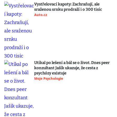
Vystřelovací kapoty: Zachraňují, ale
sraženou srnku prodraží i o 300 tisíc
Auto.cz
Utíkal po lešení a bál se o život. Dnes peer
konzultant Jašík ukazuje, že cesta z
psychózy existuje
Moje Psychologie