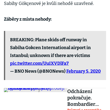
Sabihy Gökçenové je kvůli nehodě uzavřené.
Záběry z místa nehody:
BREAKING: Plane skids off runway in
Sabiha Gokcen International airport in
Istanbul; unknown if there are victims
pic.twitter.com/UuIXVDlFa7
— BNO News (@BNONews)
February 5, 2020
Odcházení
pokračuje.
Bombardier
Průmysl a energetika