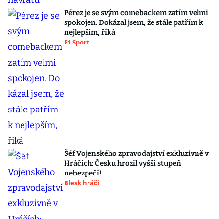
Pérez je se svým comebackem zatím velmi
spokojen. Dokázal jsem, že stále patřím k
nejlepším, říká
F1 Sport
Šéf Vojenského zpravodajství exkluzivně v
Hráčích: Česku hrozil vyšší stupeň
nebezpečí!
Blesk hráči