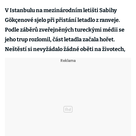
V Istanbulu na mezinárodním letišti Sabihy
Gökçenové sjelo při přistání letadlo z ranveje.
Podle záběrů zveřejněných tureckými médii se
jeho trup rozlomil, část letadla začala hořet.
Neštěstí si nevyžádalo žádné oběti na životech,