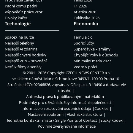
Padni komu padni
F1 2026
Výpověď z práce vzor
Atletika 2026
Divoký kačer
Cyklistika 2026
Technologie
Ekonomika
SpaceX na burze
Temu a clo
Nejlepší telefony
Spořicí účty
Nejlepší AI zdarma
Superdávka – změny
Nejlepší chytré hodinky
Chybějící roky k důchodu
Nejlepší VPN – srovnání
Minimální mzda 2027
Netflix filmy a seriály
Vedro v práci
© 2001 - 2026 Copyright
CZECH NEWS CENTER a.s.
se sídlem náměstí Marie Schmolkové 3493/1, 100 00 Praha 10 -
Strašnice, IČO: 02346826, zapsána v OR, sp.zn. B 19490 a dodavatelé
obsahu
Autorská práva k publikovaným materiálům
Podmínky pro užívání služby informační společnosti
Informace o zpracování osobních údajů
Cookies
Nastavení soukromí
Vlastnická struktura
Jednotná kontaktní místa / Single Points of Contact
Etický kodex
Povinně zveřejňované informace