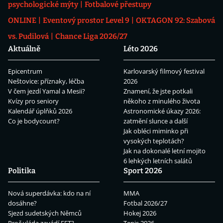
psychologické mýty
Fotbalové přestupy
ONLINE
Eventový prostor Level 9
OKTAGON 92: Szabová
vs. Pudilová
Chance Liga 2026/27
Aktuálně
Léto 2026
Epicentrum
Karlovarský filmový festival
Neštovice: příznaky, léčba
2026
V čem jezdí Yamal a Mesii?
Znamení, že jste potkali
Kvízy pro seniory
někoho z minulého života
Kalendář úplňků 2026
Astronomické úkazy 2026:
Co je bodycount?
zatmění slunce a další
Jak obléci miminko při
vysokých teplotách?
Jak na dokonalé letní mojito
6 lehkých letních salátů
Politika
Sport 2026
Nová superdávka: kdo na ní
MMA
dosáhne?
Fotbal 2026/27
Sjezd sudetských Němců
Hokej 2026
Proč vláda zavádí EET?
Tenis 2026