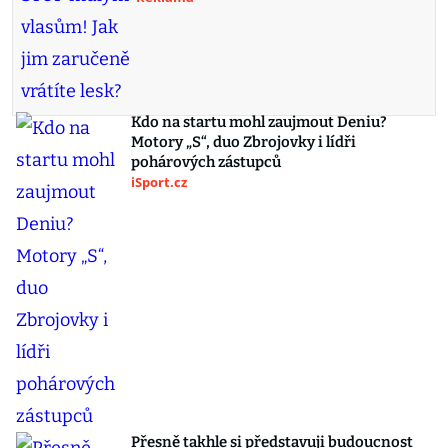
Kdo na startu mohl zaujmout Deniu?
Motory „S“, duo Zbrojovky i lídři
pohárových zástupců
iSport.cz
Přesně takhle si představuji budoucnost