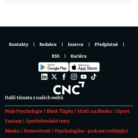
Kontakty
Redakce
Inzerce
Předplatné
RSS
Kariéra
Další témata z našich webů
Moje Psychologie
Blesk Tlapky
Hráči na Blesku
iSport
Fantasy
Spotřebitelské testy
Blesku
Nemovitosti
Psychologika - podcast rozbíjející