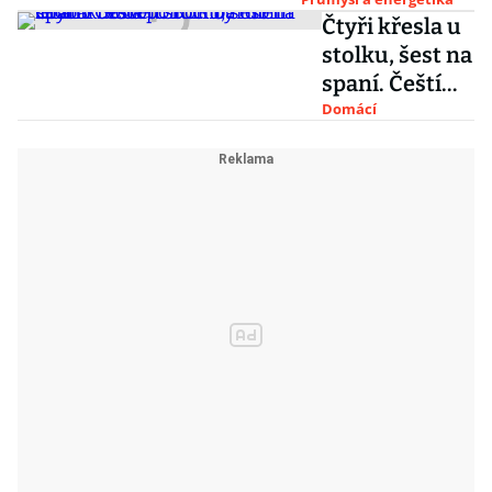
jedná o prodeji
Čtyři křesla u
výroby
stolku, šest na
soukromých
spaní. Čeští
tryskáčů
politici by
Domácí
mohli létat v
modelu
Bombardier
Global 5000