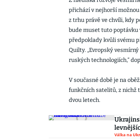
Z hlediska rozvoje vesmírn
přichází v nejhorší možnou 
z trhu právě ve chvíli, kdy 
bude muset tuto poptávku v
předpoklady kvůli svému p
Quilty. „Evropský vesmírný 
ruských technologiích,“ dop
V současné době je na obě
funkčních satelitů, z nichž 
dvou letech.
Ukrajins
levnější
Válka na Ukr