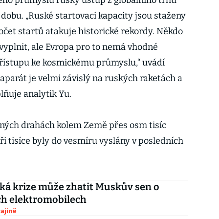
ého průmyslu ruský ústup z globálního trhu
dobu. „Ruské startovací kapacity jsou staženy
počet startů atakuje historické rekordy. Někdo
yplnit, ale Evropa pro to nemá vhodné
řístupu ke kosmickému průmyslu,“ uvádí
aparát je velmi závislý na ruských raketách a
lňuje analytik Yu.
žných drahách kolem Země přes osm tisíc
tři tisíce byly do vesmíru vyslány v posledních
ká krize může zhatit Muskův sen o
ch elektromobilech
ajině