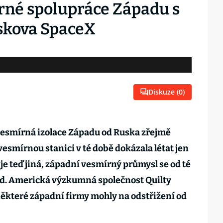
rné spolupráce Západu s
skova SpaceX
Diskuze (
0
)
a vesmírná izolace Západu od Ruska zřejmě
esmírnou stanici v té době dokázala létat jen
 je teď jiná, západní vesmírný průmysl se od té
d. Americká výzkumná společnost Quilty
některé západní firmy mohly na odstřižení od