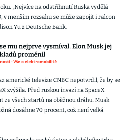
oku. „Nejvíce na odstřihnutí Ruska vydělá
9, v menším rozsahu se může zapojit i Falcon
Edison Yu z Deutsche Bank.
 se mu nejprve vysmíval. Elon Musk jej
ákladů proměnil
nosti - Vše o elektromobilitě
 americké televize CNBC nepotvrdil, že by se
X zvýšila. Před ruskou invazí na SpaceX
t ze všech startů na oběžnou dráhu. Musk
možná dosáhne 70 procent, což není velká