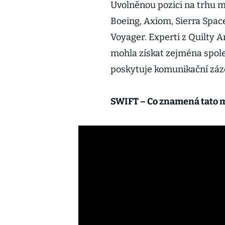
Uvolněnou pozici na trhu mo
Boeing, Axiom, Sierra Spa
Voyager. Experti z Quilty An
mohla získat zejména spol
poskytuje komunikační záz
SWIFT – Co znamená tato m