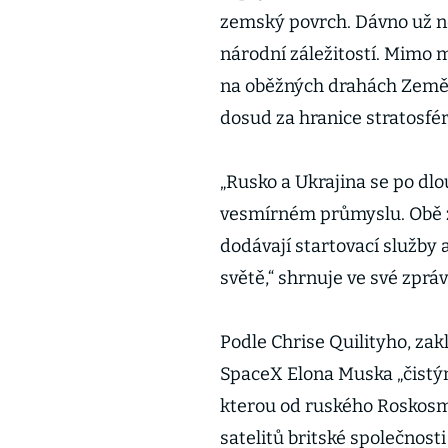
zemský povrch. Dávno už ne
národní záležitostí. Mimo m
na oběžných drahách Země 
dosud za hranice stratosféry
„Rusko a Ukrajina se po dl
vesmírném průmyslu. Obě z
dodávají startovací služb
světě,“ shrnuje ve své zpr
Podle Chrise Quilityho, zak
SpaceX Elona Muska „čistým
kterou od ruského Roskosm
satelitů britské společnost