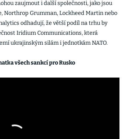
hou zaujmout i další společnosti, jako jsou
ce, Northrop Grumman, Lockheed Martin nebo
alytics odhadují, že větší podíl na trhu by
ečnost Iridium Communications, která
emí ukrajinským silám i jednotkám NATO.
atka všech sankcí pro Rusko