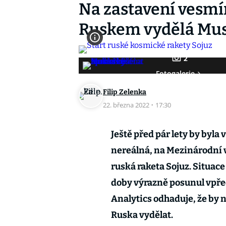
Na zastavení vesmí
Ruskem vydělá Mu
2
Fotogalerie
Filip Zelenka
22. března 2022
·
17:30
Ještě před pár lety by byl
nereálná, na Mezinárodní v
ruská raketa Sojuz. Situace
doby výrazně posunul vpře
Analytics odhaduje, že by 
Ruska vydělat.