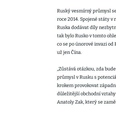
Ruský vesmírný průmysl se
roce 2014. Spojené státy v 
Ruska dodávat díly nezbytné
tak bylo Rusko v tomto ohl
co se po únorové invazi od
už jen Čína.
„Zůstává otázkou, zda bude
průmysl v Rusku s potenciá
krokem provokovat západn
důležitější obchodní vztah
Anatoly Zak, který se zamě