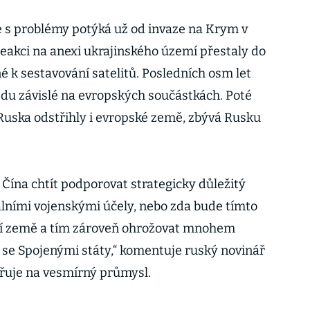
 s problémy potýká už od invaze na Krym v
reakci na anexi ukrajinského území přestaly do
 k sestavování satelitů. Posledních osm let
edu závislé na evropských součástkách. Poté
 Ruska odstřihly i evropské země, zbývá Rusku
 Čína chtít podporovat strategicky důležitý
lními vojenskými účely, nebo zda bude tímto
í země a tím zároveň ohrožovat mnohem
y se Spojenými státy,“ komentuje ruský novinář
řuje na vesmírný průmysl.