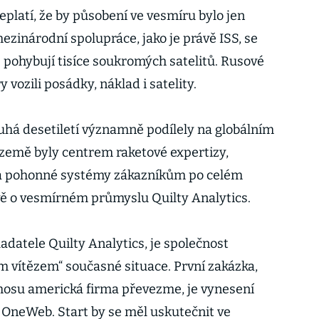
platí, že by působení ve vesmíru bylo jen
ezinárodní spolupráce, jako je právě ISS, se
pohybují tisíce soukromých satelitů. Rusové
 vozili posádky, náklad i satelity.
ouhá desetiletí významně podílely na globálním
emě byly centrem raketové expertizy,
y a pohonné systémy zákazníkům po celém
ávě o vesmírném průmyslu Quilty Analytics.
ladatele Quilty Analytics, je společnost
 vítězem“ současné situace. První zakázka,
osu americká firma převezme, je vynesení
i OneWeb. Start by se měl uskutečnit ve