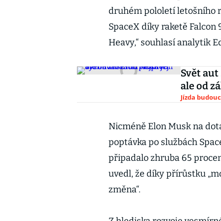
druhém pololetí letošního r
SpaceX díky raketě Falcon 
Heavy,“ souhlasí analytik 
Svět aut
ale od z
Jízda budouc
Nicméně Elon Musk na dotaz
poptávka po službách Space
připadalo zhruba 65 procen
uvedl, že díky přírůstku „
změna“.