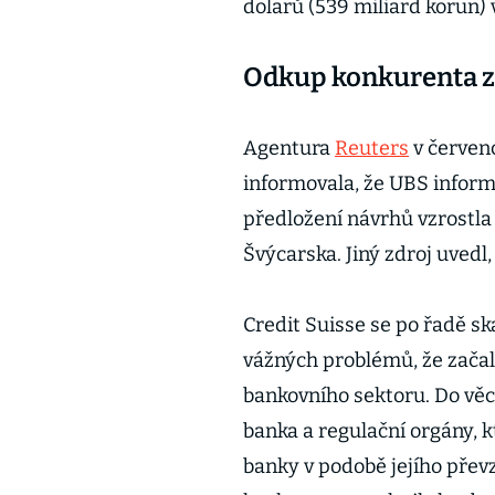
dolarů (539 miliard korun) 
Odkup konkurenta za
Agentura
Reuters
v červen
informovala, že UBS inform
předložení návrhů vzrostla
Švýcarska. Jiný zdroj uvedl
Credit Suisse se po řadě s
vážných problémů, že začala
bankovního sektoru. Do věci
banka a regulační orgány, 
banky v podobě jejího přev