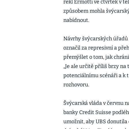
řekl Ermotti ve čtvrtek v te
způsobem mohla švýcarsk
nabídnout.
Návrhy švýcarských úřadů 
označil za represivní a př
přemýšlet o tom, jak chrán
„Je ale určitě příliš brzy n
potenciálnímu scénáři a k t
rozhovoru.
Švýcarská vláda v červnu n
banky Credit Suisse podléh
umožnit, aby UBS donutila d