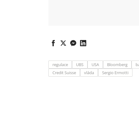
regulace
UBS
USA
Bloomberg
b
Credit Suisse
vláda
Sergio Ermotti