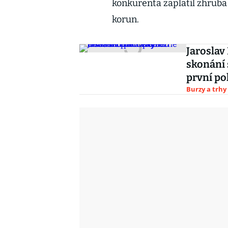
konkurenta zaplatil zhruba 
korun.
Jaroslav
skonání 
první po
Burzy a trhy