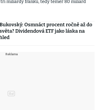
tři miliardy franků, tedy téměř 80 miliard
 Bukovský: Osmnáct procent ročně až do
světa? Dividendová ETF jako láska na
hled