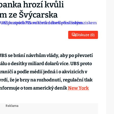
banka hrozí kvůli
m ze Švýcarska
Diskuze (
0
)
BS se brání návrhům vlády, aby po převzetí
tálu o desítky miliard dolarů více. UBS proto
raničí a podle médií jedná i o akvizicích v
dí, že je brzy na rozhodnutí, regulační tlak
 Informuje o tom americký deník
New York