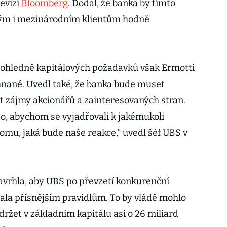
levizi
Bloomberg
. Dodal, že banka by tímto
ým i mezinárodním klientům hodně
ohledně kapitálových požadavků však Ermotti
ehnané. Uvedl také, že banka bude muset
it zájmy akcionářů a zainteresovaných stran.
a to, abychom se vyjadřovali k jakémukoli
omu, jaká bude naše reakce,“ uvedl šéf UBS v
avrhla, aby UBS po převzetí konkurenční
ala přísnějším pravidlům. To by vládě mohlo
ržet v základním kapitálu asi o 26 miliard