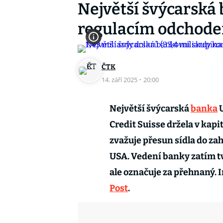
Největší švýcarská 
regulacím odchode
ČTK
14. září 2025
·
20:00
Největší švýcarská
banka
U
Credit Suisse držela v kapi
zvažuje přesun sídla do zah
USA. Vedení banky zatím tvr
ale označuje za přehnaný.
Post
.