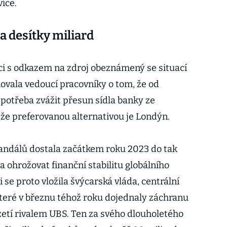
více.
 desítky miliard
ci s odkazem na zdroj obeznámený se situací
ovala vedoucí pracovníky o tom, že od
 potřeba zvážit přesun sídla banky ze
, že preferovanou alternativou je Londýn.
kandálů dostala začátkem roku 2023 do tak
 ohrožovat finanční stabilitu globálního
 se proto vložila švýcarská vláda, centrální
které v březnu téhož roku dojednaly záchranu
zetí rivalem UBS. Ten za svého dlouholetého