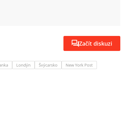
Začít diskuzi
anka
Londýn
Švýcarsko
New York Post