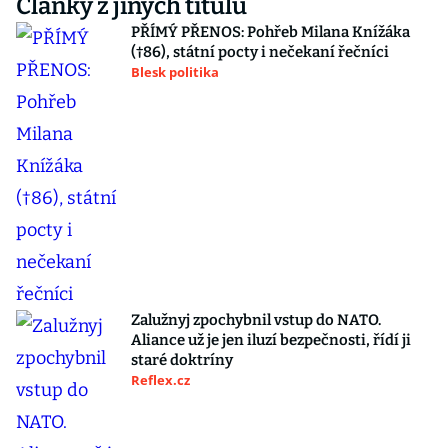
Články z jiných titulů
PŘÍMÝ PŘENOS: Pohřeb Milana Knížáka
(†86), státní pocty i nečekaní řečníci
Blesk politika
Zalužnyj zpochybnil vstup do NATO.
Aliance už je jen iluzí bezpečnosti, řídí ji
staré doktríny
Reflex.cz