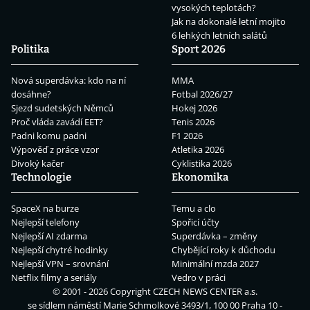
vysokých teplotách?
Jak na dokonalé letní mojito
6 lehkých letních salátů
Politika
Sport 2026
Nová superdávka: kdo na ní
MMA
dosáhne?
Fotbal 2026/27
Sjezd sudetských Němců
Hokej 2026
Proč vláda zavádí EET?
Tenis 2026
Padni komu padni
F1 2026
Výpověď z práce vzor
Atletika 2026
Divoký kačer
Cyklistika 2026
Technologie
Ekonomika
SpaceX na burze
Temu a clo
Nejlepší telefony
Spořicí účty
Nejlepší AI zdarma
Superdávka – změny
Nejlepší chytré hodinky
Chybějící roky k důchodu
Nejlepší VPN – srovnání
Minimální mzda 2027
Netflix filmy a seriály
Vedro v práci
© 2001 - 2026 Copyright
CZECH NEWS CENTER a.s.
se sídlem náměstí Marie Schmolkové 3493/1, 100 00 Praha 10 -