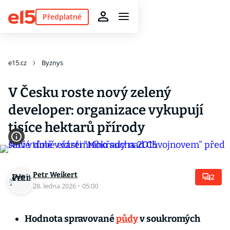
Předplatné
e15.cz
Byznys
V Česku roste nový zelený
developer: organizace vykupují
tisíce hektarů přírody
Petr Weikert
2
28. ledna 2026
·
05:00
Hodnota spravované
půdy
v soukromých