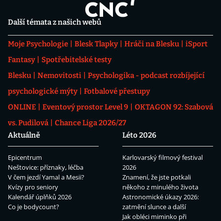
Další témata z našich webů
Moje Psychologie
Blesk Tlapky
Hráči na Blesku
iSport
Fantasy
Spotřebitelské testy
Blesku
Nemovitosti
Psychologika - podcast rozbíjející
psychologické mýty
Fotbalové přestupy
ONLINE
Eventový prostor Level 9
OKTAGON 92: Szabová
vs. Pudilová
Chance Liga 2026/27
Aktuálně
Léto 2026
Epicentrum
Karlovarský filmový festival
Neštovice: příznaky, léčba
2026
V čem jezdí Yamal a Mesii?
Znamení, že jste potkali
Kvízy pro seniory
někoho z minulého života
Kalendář úplňků 2026
Astronomické úkazy 2026:
Co je bodycount?
zatmění slunce a další
Jak obléci miminko při