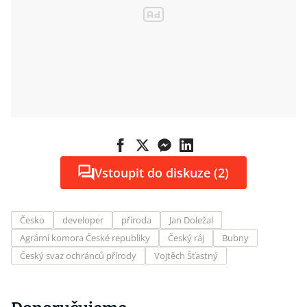
Vstoupit do diskuze (2)
Česko
developer
příroda
Jan Doležal
Agrární komora České republiky
Český ráj
Bubny
Český svaz ochránců přírody
Vojtěch Šťastný