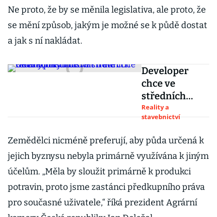
Ne proto, že by se měnila legislativa, ale proto, že
se mění způsob, jakým je možné se k půdě dostat
a jak s ní nakládat.
Developer
chce ve
středních
Čechách
Reality a
stavebnictví
vybudovat
nové Říčany,
Zemědělci nicméně preferují, aby půda určená k
část místních
jejich byznysu nebyla primárně využívána k jiným
ale chce
referendum
účelům. „Měla by sloužit primárně k produkci
potravin, proto jsme zastánci předkupního práva
pro současné uživatele,“ říká prezident Agrární