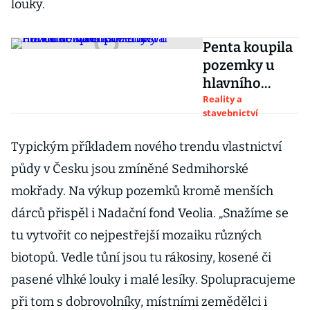
louky.
Penta koupila
pozemky u
hlavního
nádraží za 320
Reality a
stavebnictví
milionů. Na
místě chystá
Typickým příkladem nového trendu vlastnictví
novou
půdy v Česku jsou zmíněné Sedmihorské
rezidenční
čtvrť
mokřady. Na výkup pozemků kromě menších
dárců přispěl i Nadační fond Veolia. „Snažíme se
tu vytvořit co nejpestřejší mozaiku různých
biotopů. Vedle tůní jsou tu rákosiny, kosené či
pasené vlhké louky i malé lesíky. Spolupracujeme
při tom s dobrovolníky, místními zemědělci i