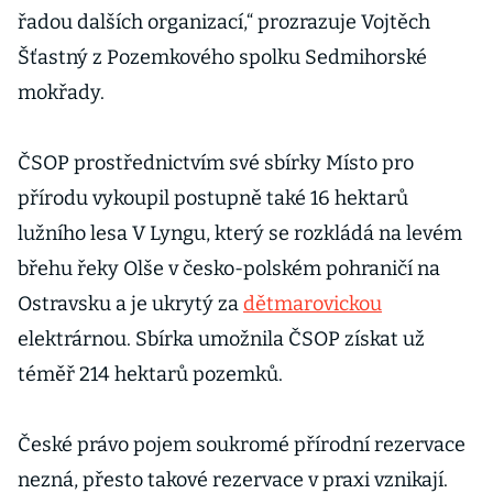
řadou dalších organizací,“ prozrazuje Vojtěch
Šťastný z Pozemkového spolku Sedmihorské
mokřady.
ČSOP prostřednictvím své sbírky Místo pro
přírodu vykoupil postupně také 16 hektarů
lužního lesa V Lyngu, který se rozkládá na levém
břehu řeky Olše v česko-polském pohraničí na
Ostravsku a je ukrytý za
dětmarovickou
elektrárnou. Sbírka umožnila ČSOP získat už
téměř 214 hektarů pozemků.
České právo pojem soukromé přírodní rezervace
nezná, přesto takové rezervace v praxi vznikají.