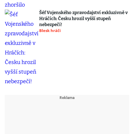
Šéf Vojenského zpravodajství exkluzivně v
Hráčích: Česku hrozil vyšší stupeň
nebezpečí!
Blesk hráči