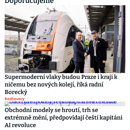
Doporučujeme
Supermoderní vlaky budou Praze i kraji k
ničemu bez nových kolejí, říká radní
Borecký
Rozhovory
Obchodní modely se hroutí, trh se
extrémně mění, předpovídají čeští kapitáni
AI revoluce