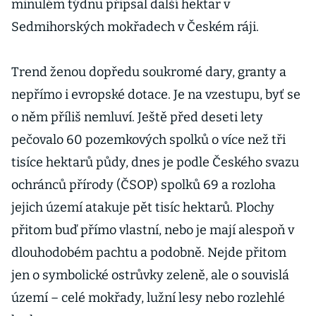
minulém týdnu připsal další hektar v
Sedmihorských mokřadech v Českém ráji.
Trend ženou dopředu soukromé dary, granty a
nepřímo i evropské dotace. Je na vzestupu, byť se
o něm příliš nemluví. Ještě před deseti lety
pečovalo 60 pozemkových spolků o více než tři
tisíce hektarů půdy, dnes je podle Českého svazu
ochránců přírody (ČSOP) spolků 69 a rozloha
jejich území atakuje pět tisíc hektarů. Plochy
přitom buď přímo vlastní, nebo je mají alespoň v
dlouhodobém pachtu a podobně. Nejde přitom
jen o symbolické ostrůvky zeleně, ale o souvislá
území – celé mokřady, lužní lesy nebo rozlehlé