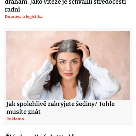
drahám. Jako vítěze je schválili středočeští
radní
Doprava a logistika
Jak spolehlivě zakryjete šediny? Tohle
musíte znát
Reklama