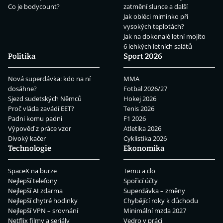
Co je bodycount?
zatmění slunce a další
Jak obléci miminko při
vysokých teplotách?
Jak na dokonalé letní mojito
6 lehkých letních salátů
Politika
Sport 2026
Nová superdávka: kdo na ní
MMA
dosáhne?
Fotbal 2026/27
Sjezd sudetských Němců
Hokej 2026
Proč vláda zavádí EET?
Tenis 2026
Padni komu padni
F1 2026
Výpověď z práce vzor
Atletika 2026
Divoký kačer
Cyklistika 2026
Technologie
Ekonomika
SpaceX na burze
Temu a clo
Nejlepší telefony
Spořicí účty
Nejlepší AI zdarma
Superdávka – změny
Nejlepší chytré hodinky
Chybějící roky k důchodu
Nejlepší VPN – srovnání
Minimální mzda 2027
Netflix filmy a seriály
Vedro v práci