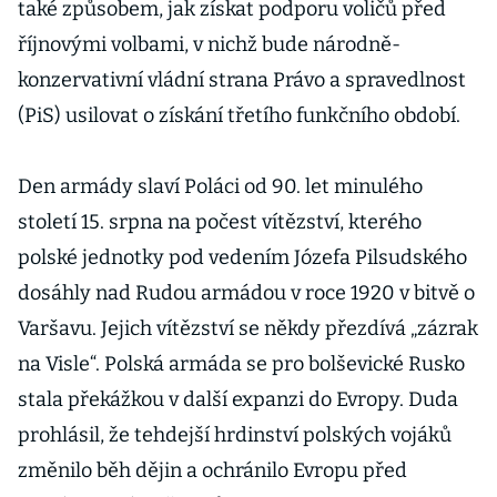
také způsobem, jak získat podporu voličů před
říjnovými volbami, v nichž bude národně-
konzervativní vládní strana Právo a spravedlnost
(PiS) usilovat o získání třetího funkčního období.
Den armády slaví Poláci od 90. let minulého
století 15. srpna na počest vítězství, kterého
polské jednotky pod vedením Józefa Pilsudského
dosáhly nad Rudou armádou v roce 1920 v bitvě o
Varšavu. Jejich vítězství se někdy přezdívá „zázrak
na Visle“. Polská armáda se pro bolševické Rusko
stala překážkou v další expanzi do Evropy. Duda
prohlásil, že tehdejší hrdinství polských vojáků
změnilo běh dějin a ochránilo Evropu před