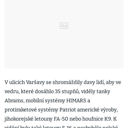
V ulicích Varšavy se shromáždily davy lidí, aby ve
vedru, které dosáhlo 35 stupňů, viděly tanky
Abrams, mobilní systémy HIMARS a
protiraketové systémy Patriot americké výroby,
jihokorejské letouny FA-50 nebo houfnice K9. K