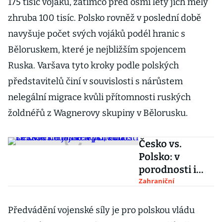
175 tisíc vojáků, zatímco před osmi lety jich měly
zhruba 100 tisíc. Polsko rovněž v poslední době
navyšuje počet svých vojáků podél hranic s
Běloruskem, které je nejbližším spojencem
Ruska. Varšava tyto kroky podle polských
představitelů činí v souvislosti s nárůstem
nelegální migrace kvůli přítomnosti ruských
žoldnéřů z Wagnerovy skupiny v Bělorusku.
Česko vs.
Polsko: v
porodnosti i
inovacích jsme
Zahraniční
lepší, Poláci se
zase nebojí
Předvádění vojenské síly je pro polskou vládu
velkých cílů