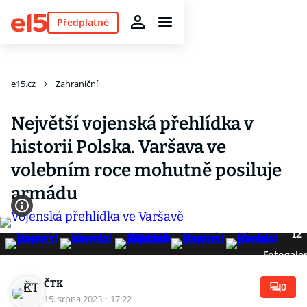
Předplatné
e15.cz
Zahraniční
Největší vojenská přehlídka v
historii Polska. Varšava ve
volebním roce mohutně posiluje
armádu
12
Fotogaler
ČTK
0
15. srpna 2023
·
17:22