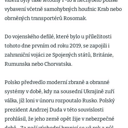
vidění byly také letouny F-16 a nechybělo polské
vybavení včetně samohybných houfnic Krab nebo
obrněných transportérů Rosomak.
Do vojenského defilé, které bylo u příležitosti
tohoto dne prvním od roku 2019, se zapojili i
zahraniční vojáci ze Spojených států, Británie,
Rumunska nebo Chorvatska.
Polsko předvedlo moderní zbraně a obranné
systémy v době, kdy na sousední Ukrajině zuří
válka, jíž loni v únoru rozpoutalo Rusko. Polský
prezident Andrzej Duda v této souvislosti
prohlásil, že jeho země opět žije v nebezpečné