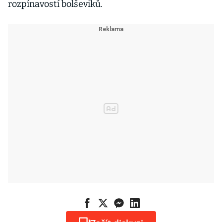
rozpínavostí bolševiků.