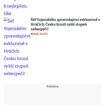
Šéf Vojenského zpravodajství exkluzivně v
Hráčích: Česku hrozil vyšší stupeň
nebezpečí!
Blesk hráči