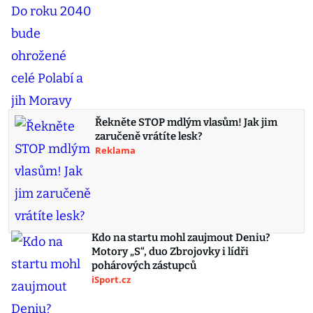
Řekněte STOP mdlým vlasům! Jak jim
zaručeně vrátíte lesk?
Reklama
Kdo na startu mohl zaujmout Deniu?
Motory „S“, duo Zbrojovky i lídři
pohárových zástupců
iSport.cz