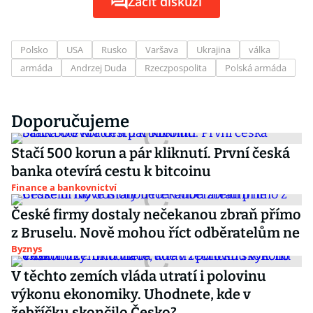
Začít diskuzi
Polsko
USA
Rusko
Varšava
Ukrajina
válka
armáda
Andrzej Duda
Rzeczpospolita
Polská armáda
Doporučujeme
Stačí 500 korun a pár kliknutí. První česká
banka otevírá cestu k bitcoinu
Finance a bankovnictví
České firmy dostaly nečekanou zbraň přímo
z Bruselu. Nově mohou říct odběratelům ne
Byznys
V těchto zemích vláda utratí i polovinu
výkonu ekonomiky. Uhodnete, kde v
žebříčku skončilo Česko?