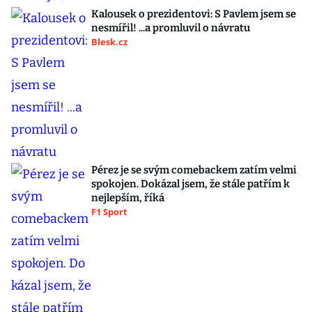
Kalousek o prezidentovi: S Pavlem jsem se
nesmířil! ...a promluvil o návratu
Blesk.cz
Pérez je se svým comebackem zatím velmi
spokojen. Dokázal jsem, že stále patřím k
nejlepším, říká
F1 Sport