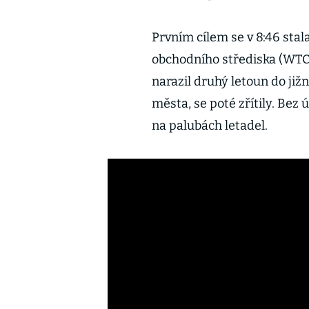
Prvním cílem se v 8:46 sta
obchodního střediska (WTC
narazil druhý letoun do již
města, se poté zřítily. Bez
na palubách letadel.