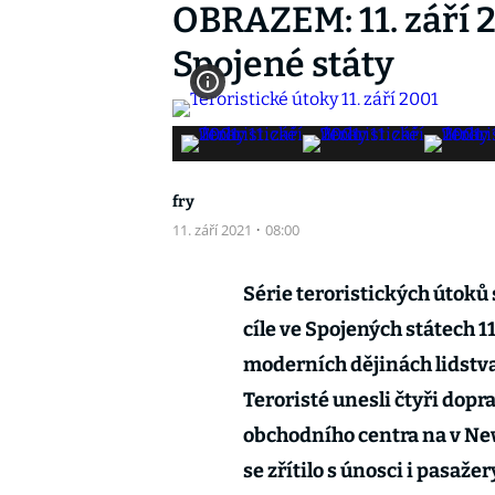
OBRAZEM: 11. září 2
Spojené státy
fry
11. září 2021
·
08:00
Série teroristických útok
cíle ve Spojených státech 1
moderních dějinách lidstva. 
Teroristé unesli čtyři dopr
obchodního centra na v Ne
se zřítilo s únosci i pasaže