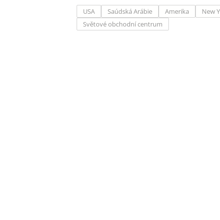
USA
Saúdská Arábie
Amerika
New Y
Světové obchodní centrum