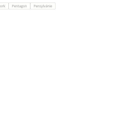
ork
Pentagon
Pensylvánie