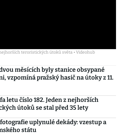
z nejhorších teroristických útoků světa • Videohub
 dvou měsících byly stanice obsypané
i, vzpomíná pražský hasič na útoky z 11.
a letu číslo 182. Jeden z nejhorších
ických útoků se stal před 35 lety
 fotografie uplynulé dekády: vzestup a
mského státu