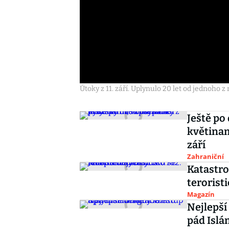
Útoky z 11. září. Uplynulo 20 let od jednoho 
Ještě po
květinam
září
Zahraniční
Katastrof
terorist
Magazín
Nejlepší
pád Islá