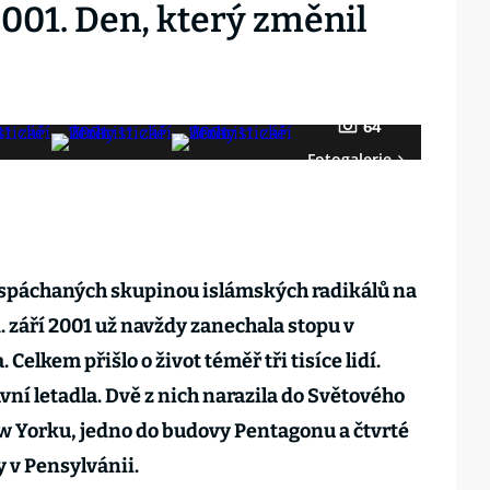
001. Den, který změnil
64
Fotogalerie
ů spáchaných skupinou islámských radikálů na
1. září 2001 už navždy zanechala stopu v
Celkem přišlo o život téměř tři tisíce lidí.
avní letadla. Dvě z nich narazila do Světového
w Yorku, jedno do budovy Pentagonu a čtvrté
ry v Pensylvánii.