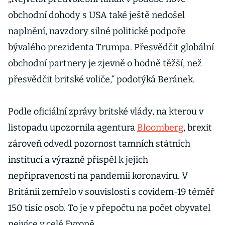
obchodní dohody s USA také ještě nedošel
naplnění, navzdory silné politické podpoře
bývalého prezidenta Trumpa. Přesvědčit globální
obchodní partnery je zjevně o hodně těžší, než
přesvědčit britské voliče,“ podotýká Beránek.
Podle oficiální zprávy britské vlády, na kterou v
listopadu upozornila agentura
Bloomberg
, brexit
zároveň odvedl pozornost tamních státních
institucí a výrazně přispěl k jejich
nepřipravenosti na pandemii koronaviru. V
Británii zemřelo v souvislosti s covidem-19 téměř
150 tisíc osob. To je v přepočtu na počet obyvatel
nejvíce v celé Evropě.