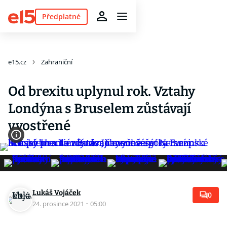
Předplatné
e15.cz
Zahraniční
Od brexitu uplynul rok. Vztahy
Londýna s Bruselem zůstávají
vyostřené
Lukáš Vojáček
0
24. prosince 2021
·
05:00