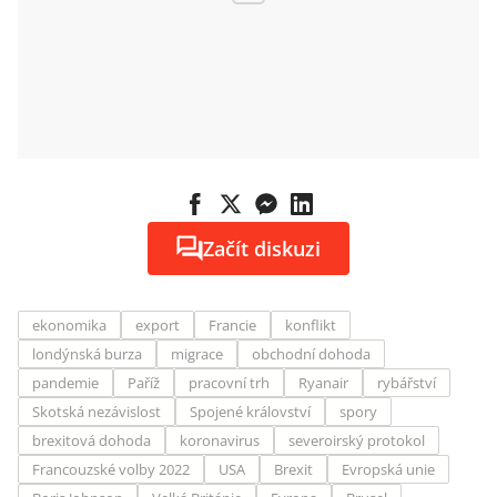
Začít diskuzi
ekonomika
export
Francie
konflikt
londýnská burza
migrace
obchodní dohoda
pandemie
Paříž
pracovní trh
Ryanair
rybářství
Skotská nezávislost
Spojené království
spory
brexitová dohoda
koronavirus
severoirský protokol
Francouzské volby 2022
USA
Brexit
Evropská unie