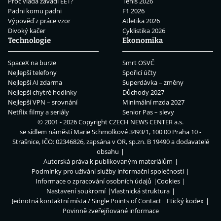
Proč vláda zavádí EET?
Tenis 2026
Padni komu padni
F1 2026
Výpověď z práce vzor
Atletika 2026
Divoký kačer
Cyklistika 2026
Technologie
Ekonomika
SpaceX na burze
Smrt OSVČ
Nejlepší telefony
Spořicí účty
Nejlepší AI zdarma
Superdávka – změny
Nejlepší chytré hodinky
Důchody 2027
Nejlepší VPN – srovnání
Minimální mzda 2027
Netflix filmy a seriály
Senior Pas – slevy
© 2001 - 2026 Copyright
CZECH NEWS CENTER a.s.
se sídlem náměstí Marie Schmolkové 3493/1, 100 00 Praha 10 -
Strašnice, IČO: 02346826, zapsána v OR, sp.zn. B 19490 a dodavatelé
obsahu
Autorská práva k publikovaným materiálům
Podmínky pro užívání služby informační společnosti
Informace o zpracování osobních údajů
Cookies
Nastavení soukromí
Vlastnická struktura
Jednotná kontaktní místa / Single Points of Contact
Etický kodex
Povinně zveřejňované informace