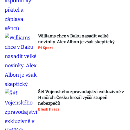
Williams chce v Baku nasadit velké
novinky. Alex Albon je však skeptický
F1 Sport
Šéf Vojenského zpravodajství exkluzivně v
Hráčích: Česku hrozil vyšší stupeň
nebezpečí!
Blesk hráči