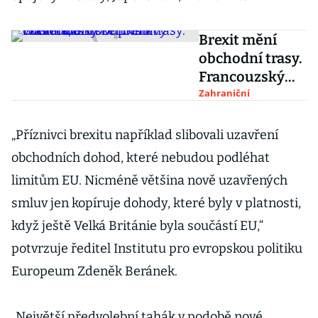
Brexit mění
obchodní trasy.
Francouzský
Dunkerk
Zahraniční
vzkvétá, britské
přístavy
„Příznivci brexitu například slibovali uzavření
chřadnou
obchodních dohod, které nebudou podléhat
limitům EU. Nicméně většina nově uzavřených
smluv jen kopíruje dohody, které byly v platnosti,
když ještě Velká Británie byla součástí EU,“
potvrzuje ředitel Institutu pro evropskou politiku
Europeum Zdeněk Beránek.
„Největší předvolební tahák v podobě nové