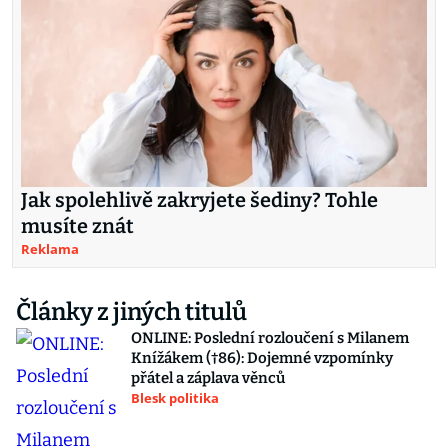
Jak spolehlivě zakryjete šediny? Tohle
musíte znát
Reklama
Články z jiných titulů
ONLINE: Poslední rozloučení s Milanem
Knížákem (†86): Dojemné vzpomínky
přátel a záplava věnců
Blesk politika