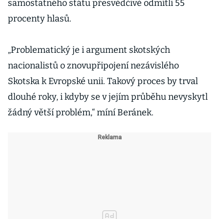
samostatného státu přesvědčivě odmítli 55
procenty hlasů.
„Problematický je i argument skotských
nacionalistů o znovupřipojení nezávislého
Skotska k Evropské unii. Takový proces by trval
dlouhé roky, i kdyby se v jejím průběhu nevyskytl
žádný větší problém,“ míní Beránek.