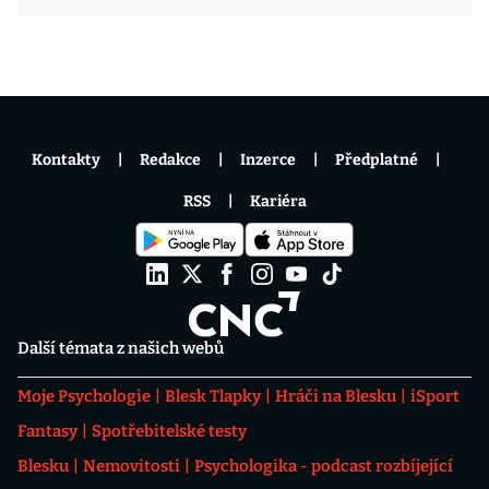
Kontakty
Redakce
Inzerce
Předplatné
RSS
Kariéra
Další témata z našich webů
Moje Psychologie
Blesk Tlapky
Hráči na Blesku
iSport
Fantasy
Spotřebitelské testy
Blesku
Nemovitosti
Psychologika - podcast rozbíjející