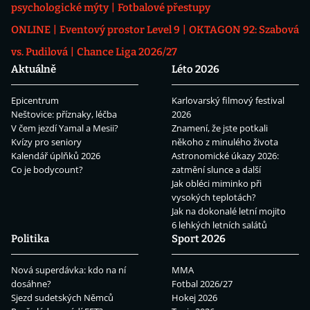
psychologické mýty
Fotbalové přestupy
ONLINE
Eventový prostor Level 9
OKTAGON 92: Szabová
vs. Pudilová
Chance Liga 2026/27
Aktuálně
Léto 2026
Epicentrum
Karlovarský filmový festival
Neštovice: příznaky, léčba
2026
V čem jezdí Yamal a Mesii?
Znamení, že jste potkali
Kvízy pro seniory
někoho z minulého života
Kalendář úplňků 2026
Astronomické úkazy 2026:
Co je bodycount?
zatmění slunce a další
Jak obléci miminko při
vysokých teplotách?
Jak na dokonalé letní mojito
6 lehkých letních salátů
Politika
Sport 2026
Nová superdávka: kdo na ní
MMA
dosáhne?
Fotbal 2026/27
Sjezd sudetských Němců
Hokej 2026