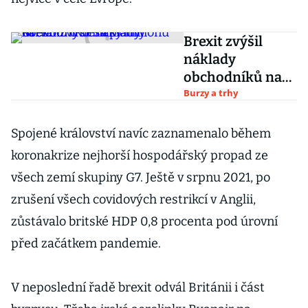
Brexit zvýšil
náklady
obchodníků na
platby kartami o
Burzy a trhy
desítky milionů
liber
Spojené království navíc zaznamenalo během
koronakrize nejhorší hospodářský propad ze
všech zemí skupiny G7. Ještě v srpnu 2021, po
zrušení všech covidových restrikcí v Anglii,
zůstávalo britské HDP 0,8 procenta pod úrovní
před začátkem pandemie.
V neposlední řadě brexit odvál Británii i část