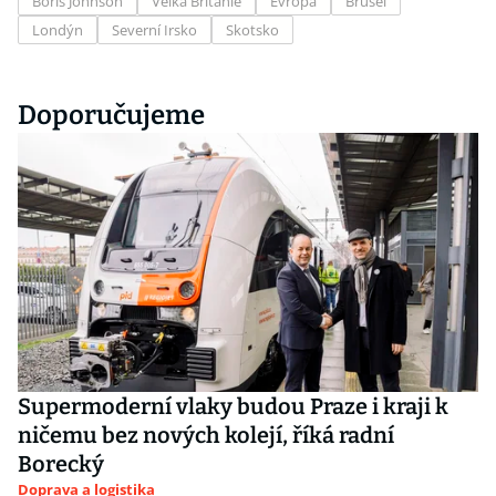
Boris Johnson
Velká Británie
Evropa
Brusel
Londýn
Severní Irsko
Skotsko
Doporučujeme
Supermoderní vlaky budou Praze i kraji k
ničemu bez nových kolejí, říká radní
Borecký
Doprava a logistika