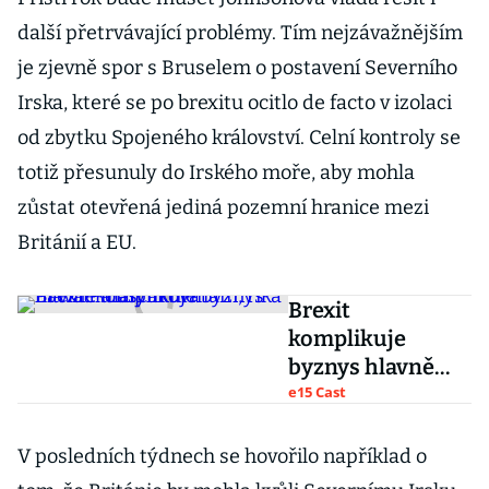
další přetrvávající problémy. Tím nejzávažnějším
je zjevně spor s Bruselem o postavení Severního
Irska, které se po brexitu ocitlo de facto v izolaci
od zbytku Spojeného království. Celní kontroly se
totiž přesunuly do Irského moře, aby mohla
zůstat otevřená jediná pozemní hranice mezi
Británií a EU.
Brexit
komplikuje
byznys hlavně
malým firmám,
e15 Cast
říká Pavla
Palaščáková
V posledních týdnech se hovořilo například o