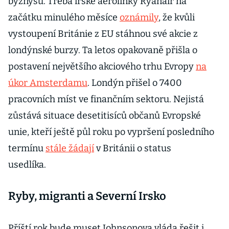
byznysu. Třeba irské aerolinky Ryanair na
začátku minulého měsíce
oznámily
, že kvůli
vystoupení Británie z EU stáhnou své akcie z
londýnské burzy. Ta letos opakovaně přišla o
postavení největšího akciového trhu Evropy
na
úkor Amsterdamu
. Londýn přišel o 7400
pracovních míst ve finančním sektoru. Nejistá
zůstává situace desetitisíců občanů Evropské
unie, kteří ještě půl roku po vypršení posledního
termínu
stále žádají
v Británii o status
usedlíka.
Ryby, migranti a Severní Irsko
Příští rok bude muset Johnsonova vláda řešit i