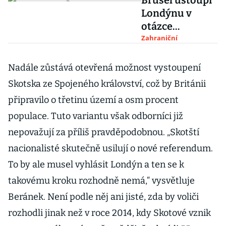
Brusel ustoupí
Londýnu v
otázce
Severního
Zahraniční
Irska. Riziko
obchodní války
Nadále zůstává otevřená možnost vystoupení
však zůstává
Skotska ze Spojeného království, což by Británii
připravilo o třetinu území a osm procent
populace. Tuto variantu však odborníci již
nepovažují za příliš pravděpodobnou. „Skotští
nacionalisté skutečně usilují o nové referendum.
To by ale musel vyhlásit Londýn a ten se k
takovému kroku rozhodně nemá,“ vysvětluje
Beránek. Není podle něj ani jisté, zda by voliči
rozhodli jinak než v roce 2014, kdy Skotové vznik