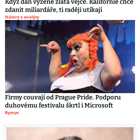
Když daň vyžene zlatá vejce. Kalifornie chce
zdanit miliardáře, ti raději utíkají
Názory a analýzy
Firmy couvají od Prague Pride. Podporu
duhovému festivalu škrtl i Microsoft
Byznys