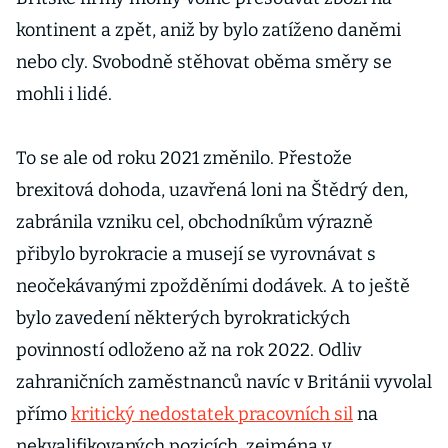
kontinent a zpět, aniž by bylo zatíženo daněmi
nebo cly. Svobodně stěhovat oběma směry se
mohli i lidé.
To se ale od roku 2021 změnilo. Přestože
brexitová dohoda, uzavřená loni na Štědrý den,
zabránila vzniku cel, obchodníkům výrazně
přibylo byrokracie a musejí se vyrovnávat s
neočekávanými zpožděními dodávek. A to ještě
bylo zavedení některých byrokratických
povinností odloženo až na rok 2022. Odliv
zahraničních zaměstnanců navíc v Británii vyvolal
přímo
kritický nedostatek pracovních sil
na
nekvalifikovaných pozicích, zejména v