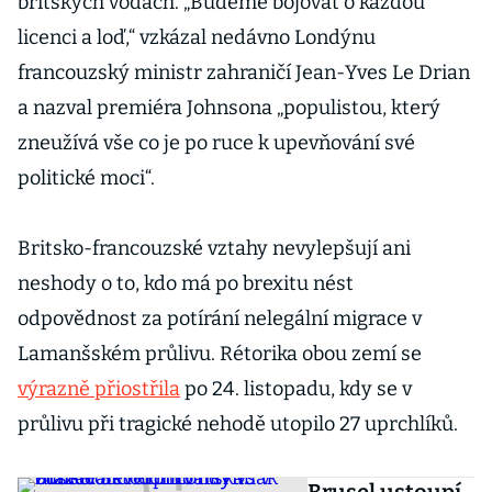
britských vodách. „Budeme bojovat o každou
licenci a loď,“ vzkázal nedávno Londýnu
francouzský ministr zahraničí Jean-Yves Le Drian
a nazval premiéra Johnsona „populistou, který
zneužívá vše co je po ruce k upevňování své
politické moci“.
Britsko-francouzské vztahy nevylepšují ani
neshody o to, kdo má po brexitu nést
odpovědnost za potírání nelegální migrace v
Lamanšském průlivu. Rétorika obou zemí se
výrazně přiostřila
po 24. listopadu, kdy se v
průlivu při tragické nehodě utopilo 27 uprchlíků.