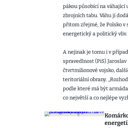
pákou působící na váhající 
zbrojních tabu. Váhu jí dod
přitom zřejmé, že Polsko v s
energetický a politický vliv.
A nejinak je tomu i v přípa
spravedlnost (PiS) Jaroslav
čtvrtmilionové vojsko, další
teritoriální obrany. „Roz
podle které má být armáda 
co největší a co nejlépe vyz
Komárkov
energeti