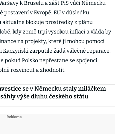
Varšavy k Bruselu a zášť PiS vůči Německu
é postavení v Evropě. EU v důsledku
 aktuálně blokuje prostředky z plánu
bě, kdy země trpí vysokou inflací a vláda by
finance na projekty, které jí mohou pomoci
u Kaczyński zarputile žádá válečné reparace.
že pokud Polsko nepřestane se spojenci
plně rozvinout a zhodnotit.
nvestice se v Německu staly miláčkem
sáhly výše dluhu českého státu