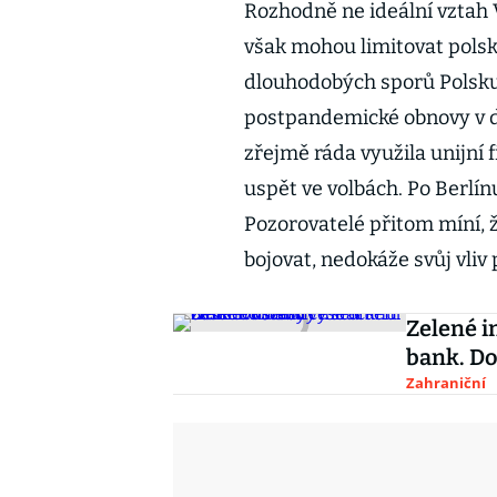
Rozhodně ne ideální vztah 
však mohou limitovat polsk
dlouhodobých sporů Polsku
postpandemické obnovy v do
zřejmě ráda využila unijní 
uspět ve volbách. Po Berlín
Pozorovatelé přitom míní, 
bojovat, nedokáže svůj vliv 
Zelené i
bank. Do
Zahraniční