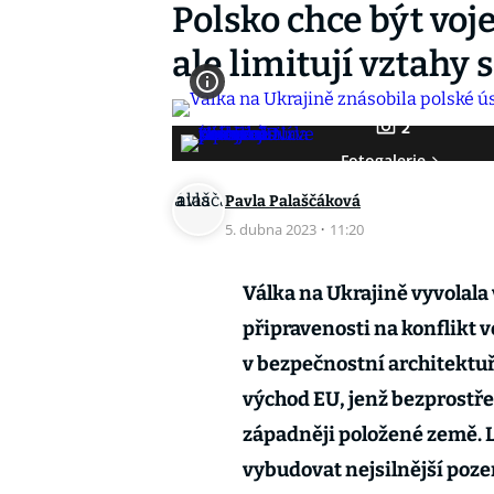
Polsko chce být voj
ale limitují vztah
2
Fotogalerie
Pavla Palaščáková
5. dubna 2023
·
11:20
Válka na Ukrajině vyvolala 
připravenosti na konflikt ve
v bezpečnostní architektuř
východ EU, jenž bezprostřed
západněji položené země. L
vybudovat nejsilnější poze