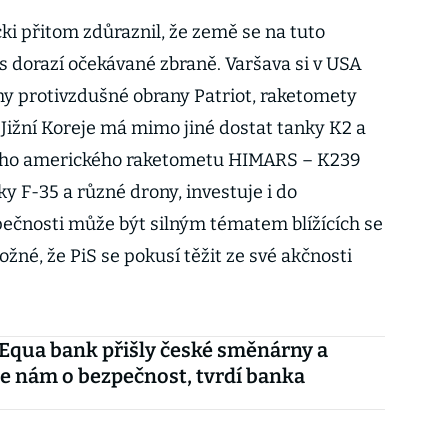
i přitom zdůraznil, že země se na tuto
s dorazí očekávané zbraně. Varšava si v USA
y protivzdušné obrany Patriot, raketomety
ižní Koreje má mimo jiné dostat tanky K2 a
ího amerického raketometu HIMARS – K239
y F-35 a různé drony, investuje i do
zpečnosti může být silným tématem blížících se
žné, že PiS se pokusí těžit ze své akčnosti
 Equa bank přišly české směnárny a
de nám o bezpečnost, tvrdí banka