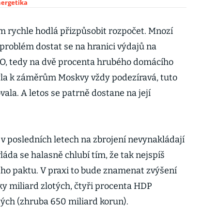
nergetika
 rychle hodlá přizpůsobit rozpočet. Mnozí
 problém dostat se na hranici výdajů na
O, tedy na dvě procenta hrubého domácího
yla k záměrům Moskvy vždy podezíravá, tuto
ala. A letos se patrně dostane na její
v posledních letech na zbrojení nevynakládají
láda se halasně chlubí tím, že tak nejspíš
o paktu. V praxi to bude znamenat zvýšení
ky miliard zlotých, čtyři procenta HDP
tých (zhruba 650 miliard korun).