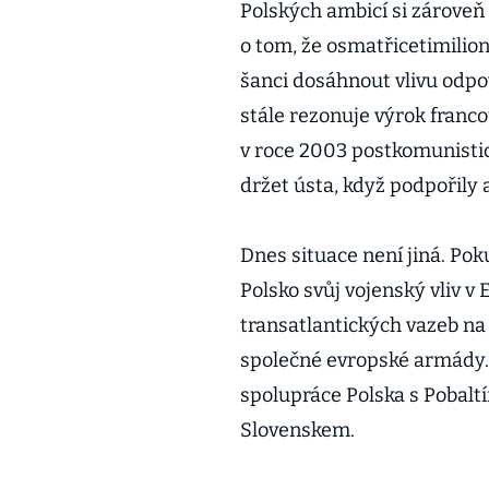
Polských ambicí si zároveň 
o tom, že osmatřicetimil
šanci dosáhnout vlivu odpoví
stále rezonuje výrok franc
v roce 2003 postkomunistic
držet ústa, když podpořily
Dnes situace není jiná. Po
Polsko svůj vojenský vliv 
transatlantických vazeb na
společné evropské armády. 
spolupráce Polska s Pobalt
Slovenskem.