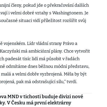
unijní členy, pokud jde o překračování dalších
ávají i velmi dobré vztahy s Washingtonem. Je
oučasné situaci vidí příležitost rozšířit svůj
dě vojenském. Lídr vládní strany Právo a
 Kaczyński má ambiciózní plány. Chce vytvořit
ch padesát tisíc lidí má působit v řadách
hodně odmítáme dnes běžnou módní představu,
malá a velmi dobře vyzbrojená. Měla by být
brojená, pak má odstrašující sílu,“ tvrdí.
a MND v tichosti buduje divizi nové
ky. V Česku má první elektrárny