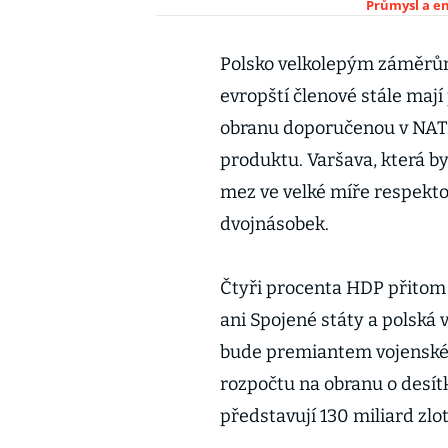
Průmysl a e
Polsko velkolepým záměrům
evropští členové stále mají
obranu doporučenou v NAT
produktu. Varšava, která b
mez ve velké míře respektov
dvojnásobek.
Čtyři procenta HDP přitom 
ani Spojené státy a polská v
bude premiantem vojenskéh
rozpočtu na obranu o desít
představují 130 miliard zlo