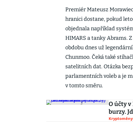
Premiér Mateusz Morawieck
hranici dostane, pokud leto
objednala například systém
HIMARS a tanky Abrams. Z J
obdobu dnes už legendárn
Chunmoo. Čeká také stíhačk
satelitních dat. Otázka be
parlamentních voleb a je mo
v tomto směru.
O účty v
burzy. J
Kryptoměny