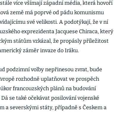
stále více všímají západní média, která hovoří
ionová země má poprvé od pádu komunismu
dajícímu své velikosti. A podotýkají, že v ní
ouzského exprezidenta Jacquese Chiraca, který
kým státům vzkázal, že propásly příležitost
 americký záměr invaze do Iráku.
kud podzimní volby nepřinesou zvrat, bude
v Evropě rozhodně uplatňovat ve prospěch
 úkor francouzských plánů na budování
Dá se také očekávat posilování vojenské
ím a severskými státy, případně s Českem a