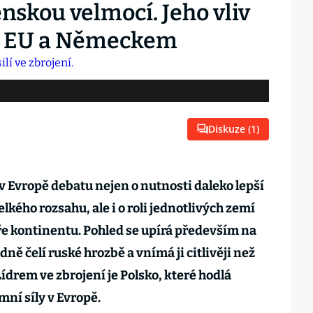
enskou velmocí. Jeho vliv
y s EU a Německem
Diskuze (
1
)
v Evropě debatu nejen o nutnosti daleko lepší
lkého rozsahu, ale i o roli jednotlivých zemí
e kontinentu. Pohled se upírá především na
ně čelí ruské hrozbě a vnímá ji citlivěji než
ídrem ve zbrojení je Polsko, které hodlá
mní síly v Evropě.