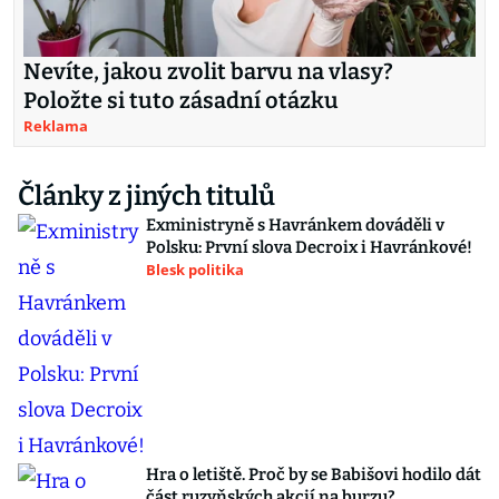
Nevíte, jakou zvolit barvu na vlasy?
Položte si tuto zásadní otázku
Reklama
Články z jiných titulů
Exministryně s Havránkem dováděli v
Polsku: První slova Decroix i Havránkové!
Blesk politika
Hra o letiště. Proč by se Babišovi hodilo dát
část ruzyňských akcií na burzu?