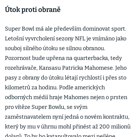
Útok proti obraně
Super Bowl má ale především dominovat sport.
Letošní vyvrcholení sezony NFL je vnímáno jako
souboj silného útoku se silnou obranou.
Pozornost bude upřena na quarterbacka, tedy
rozehrávače, Kansasu Patricka Mahomese. Jeho
pasy z obrany do útoku létají rychlostí i přes sto
kilometrů za hodinu. Podle amerických
odborných médií hraje Mahomes nejen o prsten
pro vítěze Super Bowlu, se svým
zaměstnavatelem nyní jedná o novém kontraktu,
který by mu v úhrnu mohl přinést až 200 milionů
dolarů. To by ho katapultovalo mezi nejlépe