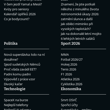
V čem jezdí Yamal a Mesii?
Znamení, že jste potkali
Kvízy pro seniory
někoho z minulého života
Kalendář úplňků 2026
Astronomické úkazy 2026:
Co je bodycount?
zatmění slunce a další
Jak obléci miminko při
vysokých teplotách?
Jak na dokonalé letní mojito
6 lehkých letních salátů
Politika
Sport 2026
Nová superdávka: kdo na ní
MMA
dosáhne?
Fotbal 2026/27
Sjezd sudetských Němců
Hokej 2026
Proč vláda zavádí EET?
Tenis 2026
Padni komu padni
F1 2026
Výpověď z práce vzor
Atletika 2026
Divoký kačer
Cyklistika 2026
Technologie
Ekonomika
SpaceX na burze
Smrt OSVČ
Nejlepší telefony
Spořicí účty
Nejlepší AI zdarma
Superdávka – změny