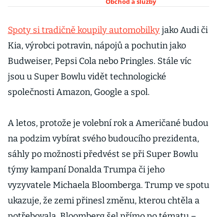
Obchod a služby
Spoty si tradičně koupily automobilky
jako Audi či
Kia, výrobci potravin, nápojů a pochutin jako
Budweiser, Pepsi Cola nebo Pringles. Stále víc
jsou u Super Bowlu vidět technologické
společnosti Amazon, Google a spol.
A letos, protože je volební rok a Američané budou
na podzim vybírat svého budoucího prezidenta,
sáhly po možnosti předvést se při Super Bowlu
týmy kampaní Donalda Trumpa či jeho
vyzyvatele Michaela Bloomberga. Trump ve spotu
ukazuje, že zemi přinesl změnu, kterou chtěla a
potřebovala. Bloomberg šel přímo po tématu –