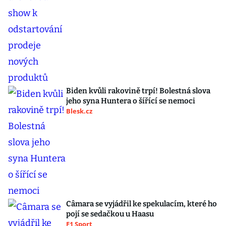
Biden kvůli rakovině trpí! Bolestná slova
jeho syna Huntera o šířící se nemoci
Blesk.cz
Câmara se vyjádřil ke spekulacím, které ho
pojí se sedačkou u Haasu
F1 Sport