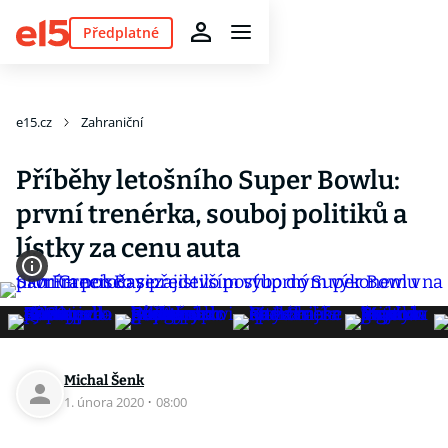
Předplatné
e15.cz
Zahraniční
Příběhy letošního Super Bowlu:
první trenérka, souboj politiků a
lístky za cenu auta
Michal Šenk
1. února 2020
·
08:00