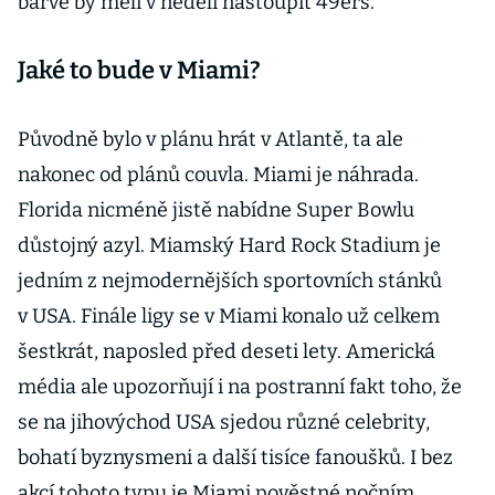
barvě by měli v neděli nastoupit 49ers.
Jaké to bude v Miami?
Původně bylo v plánu hrát v Atlantě, ta ale
nakonec od plánů couvla. Miami je náhrada.
Florida nicméně jistě nabídne Super Bowlu
důstojný azyl. Miamský Hard Rock Stadium je
jedním z nejmodernějších sportovních stánků
v USA. Finále ligy se v Miami konalo už celkem
šestkrát, naposled před deseti lety. Americká
média ale upozorňují i na postranní fakt toho, že
se na jihovýchod USA sjedou různé celebrity,
bohatí byznysmeni a další tisíce fanoušků. I bez
akcí tohoto typu je Miami pověstné nočním