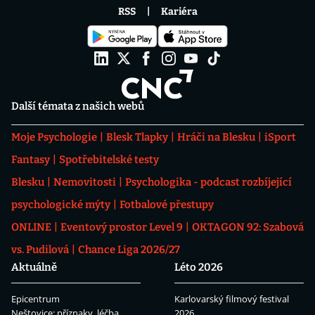
RSS
Kariéra
Další témata z našich webů
Moje Psychologie
Blesk Tlapky
Hráči na Blesku
iSport
Fantasy
Spotřebitelské testy
Blesku
Nemovitosti
Psychologika - podcast rozbíjející
psychologické mýty
Fotbalové přestupy
ONLINE
Eventový prostor Level 9
OKTAGON 92: Szabová
vs. Pudilová
Chance Liga 2026/27
Aktuálně
Léto 2026
Epicentrum
Karlovarský filmový festival
Neštovice: příznaky, léčba
2026