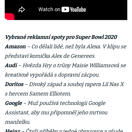
Vybrané reklamní spoty pro Super Bowl 2020
Amazon
– Co dělali lidé, než byla Alexa. V klipu se
představí komička Alex de Generees.
Audi
– Hvězda Hry o trůny Maisie Williamsová se
kreativně vypořádá s dopravní zácpou.
Doritos
– Divoký západ a souboj rapera Lil Nas X
s hercem Samem Elliotem.
Google
– Muž používá technologii Google
Assistant, aby mu připomněl jeho mrtvou
manželku.
Heinz
– Čtyři příběhy v jedné obrazovce a všude