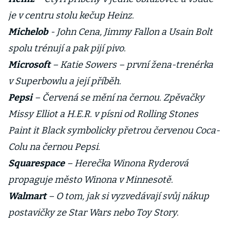
je v centru stolu kečup Heinz.
Michelob
- John Cena, Jimmy Fallon a Usain Bolt
spolu trénují a pak pijí pivo.
Microsoft
– Katie Sowers – první žena-trenérka
v Superbowlu a její příběh.
Pepsi
– Červená se mění na černou. Zpěvačky
Missy Elliot a H.E.R. v písni od Rolling Stones
Paint it Black symbolicky přetrou červenou Coca-
Colu na černou Pepsi.
Squarespace
– Herečka Winona Ryderová
propaguje město Winona v Minnesotě.
Walmart
– O tom, jak si vyzvedávají svůj nákup
postavičky ze Star Wars nebo Toy Story.