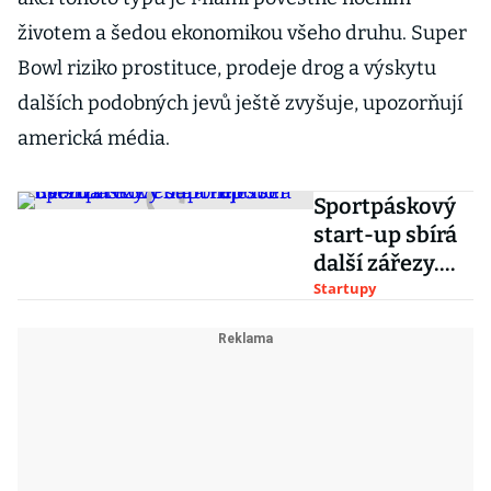
životem a šedou ekonomikou všeho druhu. Super
Bowl riziko prostituce, prodeje drog a výskytu
dalších podobných jevů ještě zvyšuje, upozorňují
americká média.
Sportpáskový
start-up sbírá
další zářezy.
Podporuje ho i
Startupy
hvězda NHL
Chára nebo šéf
Esetu