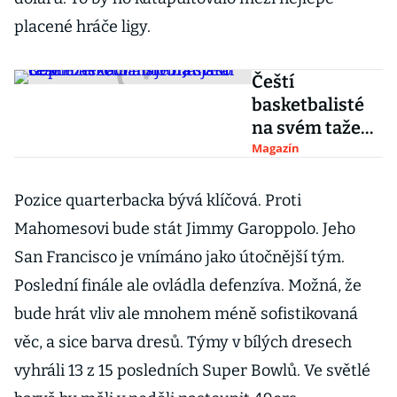
placené hráče ligy.
Čeští
basketbalisté
na svém tažení
nezbohatnou.
Magazín
Jansta:
Reprezentaci
Pozice quarterbacka bývá klíčová. Proti
mají brát jako
Mahomesovi bude stát Jimmy Garoppolo. Jeho
čest
San Francisco je vnímáno jako útočnější tým.
Poslední finále ale ovládla defenzíva. Možná, že
bude hrát vliv ale mnohem méně sofistikovaná
věc, a sice barva dresů. Týmy v bílých dresech
vyhráli 13 z 15 posledních Super Bowlů. Ve světlé