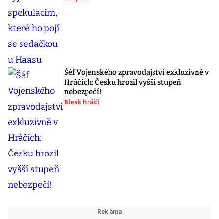
Šéf Vojenského zpravodajství exkluzivně v
Hráčích: Česku hrozil vyšší stupeň
nebezpečí!
Blesk hráči