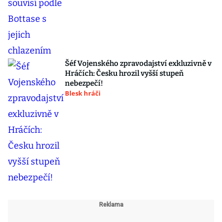
Šéf Vojenského zpravodajství exkluzivně v
Hráčích: Česku hrozil vyšší stupeň
nebezpečí!
Blesk hráči