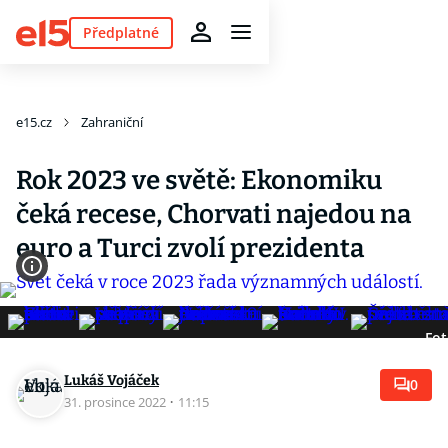
Předplatné
e15.cz
Zahraniční
Rok 2023 ve světě: Ekonomiku
čeká recese, Chorvati najedou na
euro a Turci zvolí prezidenta
Fot
Lukáš Vojáček
0
31. prosince 2022
·
11:15