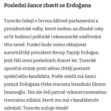
Poslední šance zbavit se Erdoğana
Turecko čekají v červnu klíčové parlamentní a
prezidentské volby, které mohou na dlouhé roky
určit budoucí politické i ekonomické směřování
této země. Funkci bude znovu obhajovat
autoritářský prezident Recep Tayyip Erdoğan,
jenž řídí zemi posledních dvacet let. Turecké
opoziční strany proti němu chtějí postavit
společného kandidáta. Podle médií má šanci
porazit Erdoğana třeba starosta Istanbulu Ekrem
İmamoğlu. Ten ale čelí patrně vykonstruovanému
trestnímu stíhání, které mu má v kandidatuře
zabránit. Turecko sužuje téměř