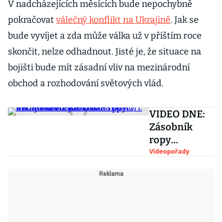
V nadcházejících měsících bude nepochybně
pokračovat
válečný konflikt na Ukrajině
. Jak se
bude vyvíjet a zda může válka už v příštím roce
skončit, nelze odhadnout. Jisté je, že situace na
bojišti bude mít zásadní vliv na mezinárodní
obchod a rozhodování světových vlád.
VIDEO DNE:
Zásobník
ropy
nedaleko
Videopořady
ruského
Kursku hoří.
Podle Ruska
jde o další
práci