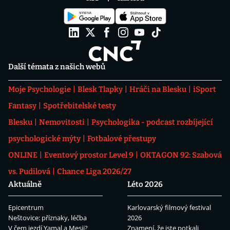
Další témata z našich webů
Moje Psychologie
Blesk Tlapky
Hráči na Blesku
iSport
Fantasy
Spotřebitelské testy
Blesku
Nemovitosti
Psychologika - podcast rozbíjející
psychologické mýty
Fotbalové přestupy
ONLINE
Eventový prostor Level 9
OKTAGON 92: Szabová
vs. Pudilová
Chance Liga 2026/27
Aktuálně
Léto 2026
Epicentrum
Karlovarský filmový festival
Neštovice: příznaky, léčba
2026
V čem jezdí Yamal a Mesii?
Znamení, že jste potkali