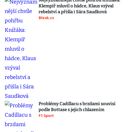
Nejvýznamnější chvíle pohřbu Knížáka:
Klempíř mluvil o hádce, Klaus vzýval
rebelství a přišla i Sára Saudková
Blesk.cz
Problémy Cadillacu s brzdami souvisí
podle Bottase s jejich chlazením
F1 Sport