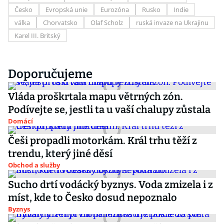
Česko
Evropská unie
Eurozóna
Rusko
Indie
válka
Chorvatsko
Olaf Scholz
ruská invaze na Ukrajinu
Karel III. Britský
Doporučujeme
Vláda proškrtala mapu větrných zón.
Podívejte se, jestli ta u vaší chalupy zůstala
Domácí
Češi propadli motorkám. Král trhu těží z
trendu, který jiné děsí
Obchod a služby
Sucho drtí vodácký byznys. Voda zmizela i z
míst, kde to Česko dosud nepoznalo
Byznys