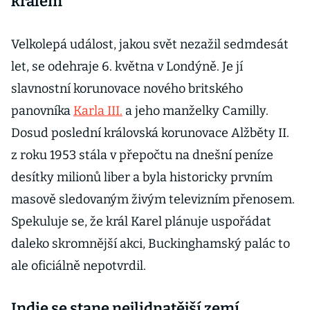
králem
Velkolepá událost, jakou svět nezažil sedmdesát
let, se odehraje 6. května v Londýně. Je jí
slavnostní korunovace nového britského
panovníka
Karla III.
a jeho manželky Camilly.
Dosud poslední královská korunovace Alžběty II.
z roku 1953 stála v přepočtu na dnešní peníze
desítky milionů liber a byla historicky prvním
masově sledovaným živým televizním přenosem.
Spekuluje se, že král Karel plánuje uspořádat
daleko skromnější akci, Buckinghamský palác to
ale oficiálně nepotvrdil.
Indie se stane nejlidnatější zemí