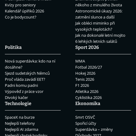
Kvízy pro seniory
někoho z minulého života
Kalendář úplňků 2026
Astronomické úkazy 2026:
Co je bodycount?
zatmění slunce a další
Jak obléci miminko při
vysokých teplotách?
Jak na dokonalé letní mojito
6 lehkých letních salátů
Politika
Sport 2026
Nová superdávka: kdo na ní
MMA
dosáhne?
Fotbal 2026/27
Sjezd sudetských Němců
Hokej 2026
Proč vláda zavádí EET?
Tenis 2026
Padni komu padni
F1 2026
Výpověď z práce vzor
Atletika 2026
Divoký kačer
Cyklistika 2026
Technologie
Ekonomika
SpaceX na burze
Smrt OSVČ
Nejlepší telefony
Spořicí účty
Nejlepší AI zdarma
Superdávka – změny
Nejlepší chytré hodinky
Důchody 2027