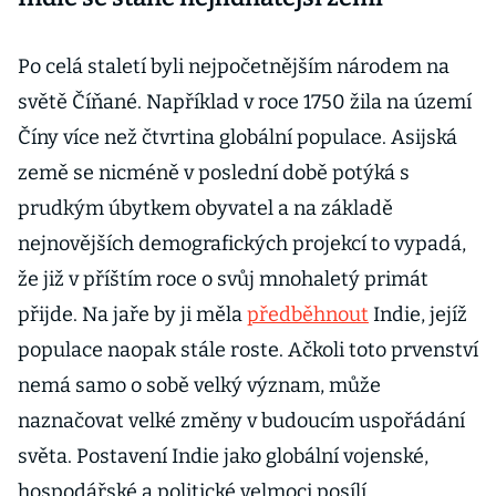
Po celá staletí byli nejpočetnějším národem na
světě Číňané. Například v roce 1750 žila na území
Číny více než čtvrtina globální populace. Asijská
země se nicméně v poslední době potýká s
prudkým úbytkem obyvatel a na základě
nejnovějších demografických projekcí to vypadá,
že již v příštím roce o svůj mnohaletý primát
přijde. Na jaře by ji měla
předběhnout
Indie, jejíž
populace naopak stále roste. Ačkoli toto prvenství
nemá samo o sobě velký význam, může
naznačovat velké změny v budoucím uspořádání
světa. Postavení Indie jako globální vojenské,
hospodářské a politické velmoci posílí.