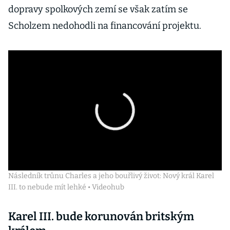
dopravy spolkových zemí se však zatím se
Scholzem nedohodli na financování projektu.
Následník trůnu Charles a jeho bouřlivý život: Nový král Karel
III. to nebude mít lehké • Videohub
Karel III. bude korunován britským