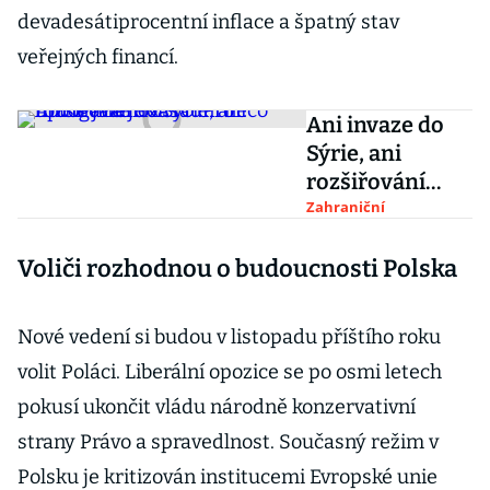
devadesátiprocentní inflace a špatný stav
veřejných financí.
Ani invaze do
Sýrie, ani
rozšiřování
NATO. Pro
Zahraniční
Erdoğana je
Voliči rozhodnou o budoucnosti Polska
zásadní něco
úplně jiného
Nové vedení si budou v listopadu příštího roku
volit Poláci. Liberální opozice se po osmi letech
pokusí ukončit vládu národně konzervativní
strany Právo a spravedlnost. Současný režim v
Polsku je kritizován institucemi Evropské unie