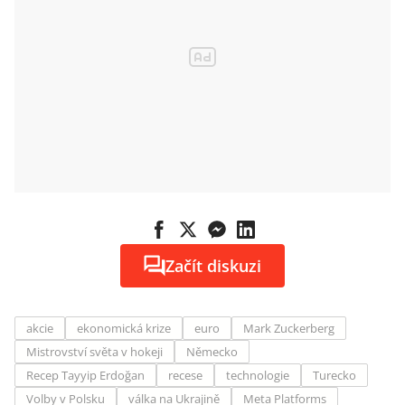
ukrajinského
dronu
Začít diskuzi
akcie
ekonomická krize
euro
Mark Zuckerberg
Mistrovství světa v hokeji
Německo
Recep Tayyip Erdoğan
recese
technologie
Turecko
Volby v Polsku
válka na Ukrajině
Meta Platforms