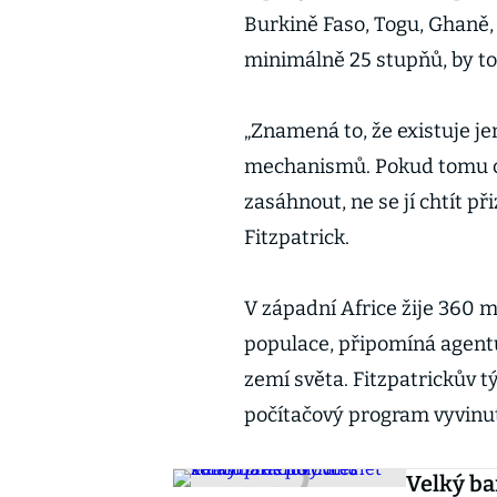
Burkině Faso, Togu, Ghaně, S
minimálně 25 stupňů, by to
„Znamená to, že existuje 
mechanismů. Pokud tomu ch
zasáhnout, ne se jí chtít př
Fitzpatrick.
V západní Africe žije 360 mi
populace, připomíná agentu
zemí světa. Fitzpatrickův t
počítačový program vyvinut
Velký ba