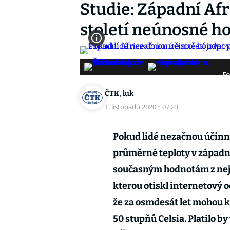
Studie: Západní Af
století neúnosné h
Fo
,
ČTK
luk
1. listopadu 2020
·
07:23
Pokud lidé nezačnou účinn
průměrné teploty v západní
současným hodnotám z nejt
kterou otiskl internetový o
že za osmdesát let mohou k
50 stupňů Celsia. Platilo b