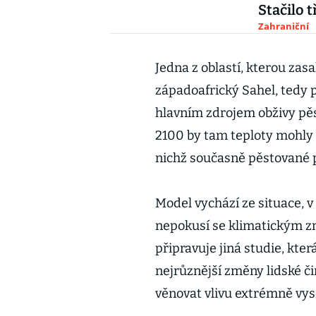
Stačilo t
Zahraniční
Jedna z oblastí, kterou za
západoafrický Sahel, tedy p
hlavním zdrojem obživy pěs
2100 by tam teploty mohly 
nichž současně pěstované pl
Model vychází ze situace, v
nepokusí se klimatickým zm
připravuje jiná studie, kt
nejrůznější změny lidské či
věnovat vlivu extrémně vyso