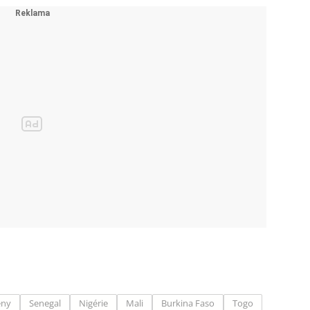
ěny
Senegal
Nigérie
Mali
Burkina Faso
Togo