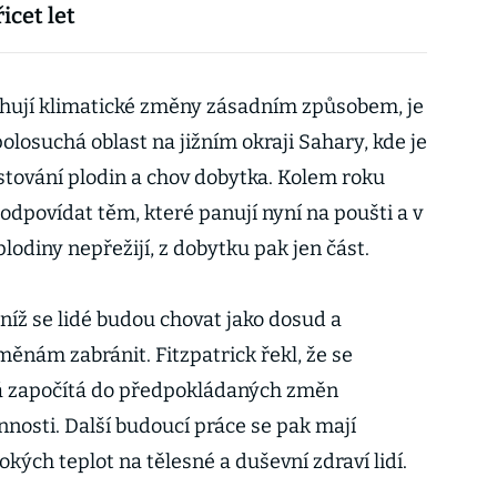
řicet let
sahují klimatické změny zásadním způsobem, je
olosuchá oblast na jižním okraji Sahary, kde je
tování plodin a chov dobytka. Kolem roku
odpovídat těm, které panují nyní na poušti a v
odiny nepřežijí, z dobytku pak jen část.
 níž se lidé budou chovat jako dosud a
ěnám zabránit. Fitzpatrick řekl, že se
erá započítá do předpokládaných změn
nnosti. Další budoucí práce se pak mají
kých teplot na tělesné a duševní zdraví lidí.