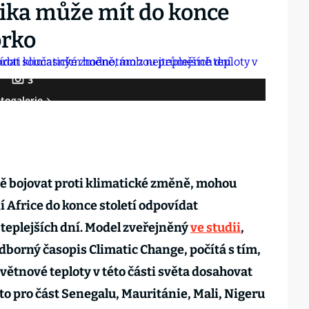
rika může mít do konce
orko
3
togalerie
ě bojovat proti klimatické změně, mohou
 Africe do konce století odpovídat
eplejších dní. Model zveřejněný
ve studii
,
dborný časopis Climatic Change, počítá s tím,
větnové teploty v této části světa dosahovat
y to pro část Senegalu, Mauritánie, Mali, Nigeru