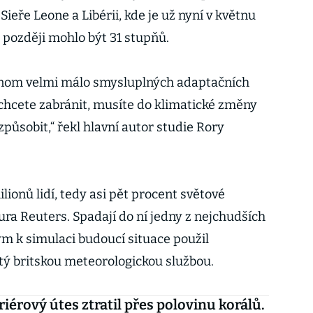
ieře Leone a Libérii, kde je už nyní v květnu
 později mohlo být 31 stupňů.
jenom velmi málo smysluplných adaptačních
cete zabránit, musíte do klimatické změny
izpůsobit,“ řekl hlavní autor studie Rory
lionů lidí, tedy asi pět procent světové
ra Reuters. Spadají do ní jedny z nejchudších
ým k simulaci budoucí situace použil
ý britskou meteorologickou službou.
riérový útes ztratil přes polovinu korálů.