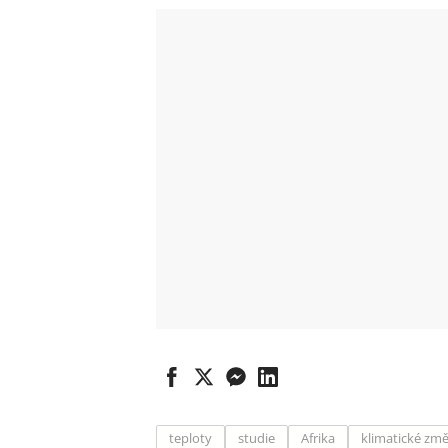
teploty
studie
Afrika
klimatické zm