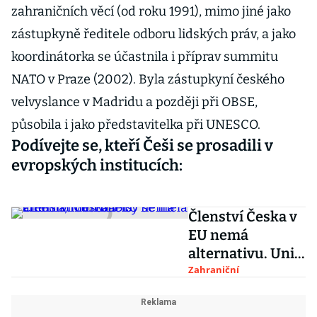
zahraničních věcí (od roku 1991), mimo jiné jako
zástupkyně ředitele odboru lidských práv, a jako
koordinátorka se účastnila i příprav summitu
NATO v Praze (2002). Byla zástupkyní českého
velvyslance v Madridu a později při OBSE,
působila i jako představitelka při UNESCO.
Podívejte se, kteří Češi se prosadili v
evropských institucích:
Členství Česka v
EU nemá
alternativu. Unie
by se měla
Zahraniční
změnit, míní
Babiš