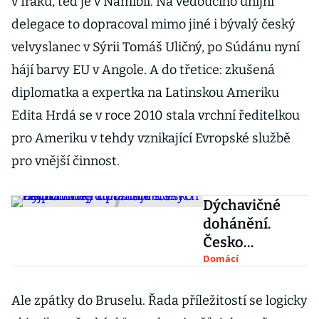
v Iráku, teď je v Namibii. Na vedoucího unijní
delegace to dopracoval mimo jiné i bývalý český
velvyslanec v Sýrii Tomáš Uličný, po Súdánu nyní
hájí barvy EU v Angole. A do třetice: zkušená
diplomatka a expertka na Latinskou Ameriku
Edita Hrdá se v roce 2010 stala vrchní ředitelkou
pro Ameriku v tehdy vznikající Evropské službě
pro vnější činnost.
Dýchavičné
dohánění.
Česko
ekonomicky
Domácí
dotahuje EU
nejpomaleji z
Ale zpátky do Bruselu. Řada příležitostí se logicky
postsovětskýc