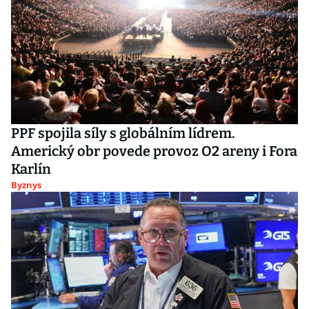
PPF spojila síly s globálním lídrem.
Americký obr povede provoz O2 areny i Fora
Karlín
Byznys