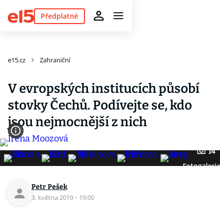
Předplatné
e15.cz
Zahraniční
V evropských institucích působí
stovky Čechů. Podívejte se, kdo
jsou nejmocnější z nich
14
Fotogaleri
Petr Pešek
3. května 2019
·
19:00