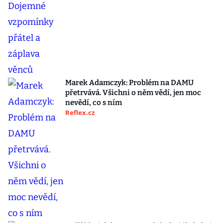
Marek Adamczyk: Problém na DAMU
přetrvává. Všichni o něm vědí, jen moc
nevědí, co s ním
Reflex.cz