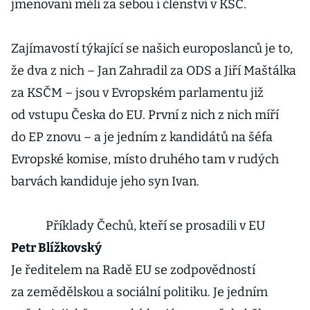
jmenovaní měli za sebou i členství v KSČ.
Zajímavostí týkající se našich europoslanců je to,
že dva z nich – Jan Zahradil za ODS a Jiří Maštálka
za KSČM – jsou v Evropském parlamentu již
od vstupu Česka do EU. První z nich z nich míří
do EP znovu – a je jedním z kandidátů na šéfa
Evropské komise, místo druhého tam v rudých
barvách kandiduje jeho syn Ivan.
Příklady Čechů, kteří se prosadili v EU
Petr Blížkovský
Je ředitelem na Radě EU se zodpovědností
za zemědělskou a sociální politiku. Je jedním