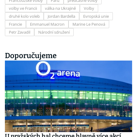
Francouzské volby
Paříž
předčasné volby
volby ve Francii
válka na Ukrajině
Volby
druhé kolo voleb
Jordan Bardella
Evropská unie
Francie
Emmanuel Macron
Marine Le Penová
Petr Zavadil
Národní sdružení
Doporučujeme
U pražských hal chceme hlavně více akcí,