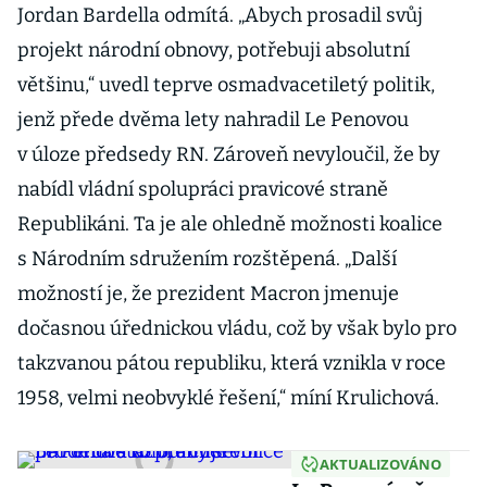
Jordan Bardella odmítá. „Abych prosadil svůj
projekt národní obnovy, potřebuji absolutní
většinu,“ uvedl teprve osmadvacetiletý politik,
jenž přede dvěma lety nahradil Le Penovou
v úloze předsedy RN. Zároveň nevyloučil, že by
nabídl vládní spolupráci pravicové straně
Republikáni. Ta je ale ohledně možnosti koalice
s Národním sdružením rozštěpená. „Další
možností je, že prezident Macron jmenuje
dočasnou úřednickou vládu, což by však bylo pro
takzvanou pátou republiku, která vznikla v roce
1958, velmi neobvyklé řešení,“ míní Krulichová.
AKTUALIZOVÁNO