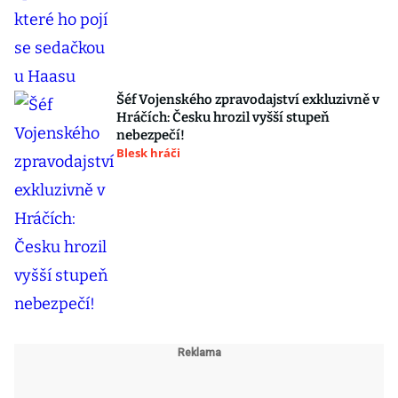
Šéf Vojenského zpravodajství exkluzivně v
Hráčích: Česku hrozil vyšší stupeň
nebezpečí!
Blesk hráči