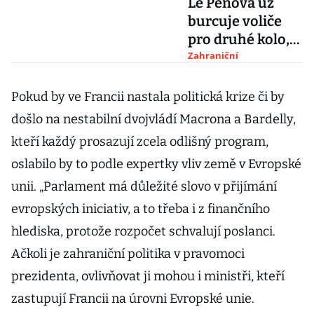
Le Penová už
burcuje voliče
pro druhé kolo,
aby se Bardella
Zahraniční
stal premiérem
Pokud by ve Francii nastala politická krize či by
došlo na nestabilní dvojvládí Macrona a Bardelly,
kteří každý prosazují zcela odlišný program,
oslabilo by to podle expertky vliv země v Evropské
unii. „Parlament má důležité slovo v přijímání
evropských iniciativ, a to třeba i z finančního
hlediska, protože rozpočet schvalují poslanci.
Ačkoli je zahraniční politika v pravomoci
prezidenta, ovlivňovat ji mohou i ministři, kteří
zastupují Francii na úrovni Evropské unie.