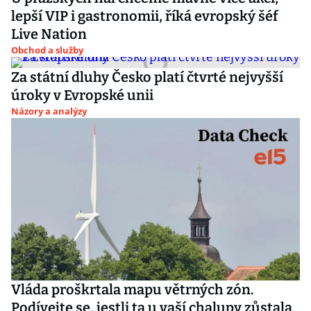
lepší VIP i gastronomii, říká evropský šéf
Live Nation
Obchod a služby
Za státní dluhy Česko platí čtvrté nejvyšší
úroky v Evropské unii
Názory a analýzy
Vláda proškrtala mapu větrných zón.
Podívejte se, jestli ta u vaší chalupy zůstala