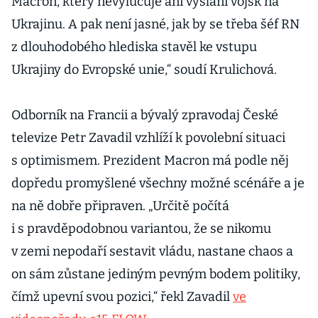
Macron, který nevylučuje ani vyslání vojsk na
Ukrajinu. A pak není jasné, jak by se třeba šéf RN
z dlouhodobého hlediska stavěl ke vstupu
Ukrajiny do Evropské unie,“ soudí Krulichová.
Odborník na Francii a bývalý zpravodaj České
televize Petr Zavadil vzhlíží k povolební situaci
s optimismem. Prezident Macron má podle něj
dopředu promyšlené všechny možné scénáře a je
na ně dobře připraven. „Určitě počítá
i s pravděpodobnou variantou, že se nikomu
v zemi nepodaří sestavit vládu, nastane chaos a
on sám zůstane jediným pevným bodem politiky,
čímž upevní svou pozici,“ řekl Zavadil
ve