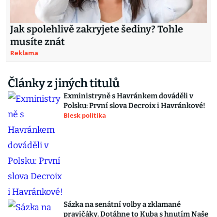
Jak spolehlivě zakryjete šediny? Tohle
musíte znát
Reklama
Články z jiných titulů
Exministryně s Havránkem dováděli v
Polsku: První slova Decroix i Havránkové!
Blesk politika
Sázka na senátní volby a zklamané
pravičáky. Dotáhne to Kuba s hnutím Naše