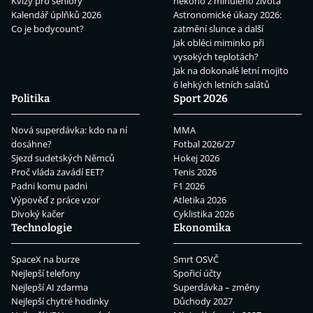
Kvízy pro seniory
někoho z minulého života
Kalendář úplňků 2026
Astronomické úkazy 2026:
Co je bodycount?
zatmění slunce a další
Jak obléci miminko při
vysokých teplotách?
Jak na dokonalé letní mojito
6 lehkých letních salátů
Politika
Sport 2026
Nová superdávka: kdo na ní
MMA
dosáhne?
Fotbal 2026/27
Sjezd sudetských Němců
Hokej 2026
Proč vláda zavádí EET?
Tenis 2026
Padni komu padni
F1 2026
Výpověď z práce vzor
Atletika 2026
Divoký kačer
Cyklistika 2026
Technologie
Ekonomika
SpaceX na burze
Smrt OSVČ
Nejlepší telefony
Spořicí účty
Nejlepší AI zdarma
Superdávka – změny
Nejlepší chytré hodinky
Důchody 2027