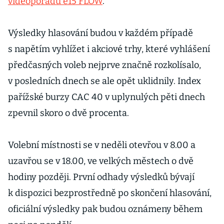
videopořadu e15 FLOW
.
Výsledky hlasování budou v každém případě
s napětím vyhlížet i akciové trhy, které vyhlášení
předčasných voleb nejprve značně rozkolísalo,
v posledních dnech se ale opět uklidnily. Index
pařížské burzy CAC 40 v uplynulých pěti dnech
zpevnil skoro o dvě procenta.
Volební místnosti se v neděli otevřou v 8.00 a
uzavřou se v 18.00, ve velkých městech o dvě
hodiny později. První odhady výsledků bývají
k dispozici bezprostředně po skončení hlasování,
oficiální výsledky pak budou oznámeny během