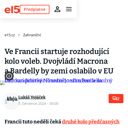
Předplatné
e15.cz
Zahraniční
Ve Francii startuje rozhodující
kolo voleb. Dvojvládí Macrona
a Bardelly by zemi oslabilo v EU
Lukáš Vojáček
2
5. července 2024
·
06:00
Francii tuto neděli čeká
druhé kolo předčasných