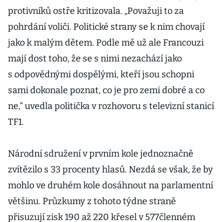
protivníků ostře kritizovala. „Považuji to za
pohrdání voliči. Politické strany se k nim chovají
jako k malým dětem. Podle mě už ale Francouzi
mají dost toho, že se s nimi nezachází jako
s odpovědnými dospělými, kteří jsou schopni
sami dokonale poznat, co je pro zemi dobré a co
ne,“ uvedla politička v rozhovoru s televizní stanicí
TF1.
Národní sdružení v prvním kole jednoznačně
zvítězilo s 33 procenty hlasů. Nezdá se však, že by
mohlo ve druhém kole dosáhnout na parlamentní
většinu. Průzkumy z tohoto týdne straně
přisuzují zisk 190 až 220 křesel v 577členném