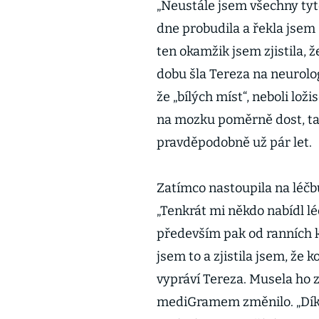
„Neustále jsem všechny tyt
dne probudila a řekla jsem
ten okamžik jsem zjistila, ž
dobu šla Tereza na neurologii
že „bílých míst“, neboli lo
na mozku poměrně dost, tak
pravděpodobně už pár let.
Zatímco nastoupila na léčbu
„Tenkrát mi někdo nabídl léč
především pak od ranních k
jsem to a zjistila jsem, že 
vypráví Tereza. Musela ho 
mediGramem změnilo. „Díky