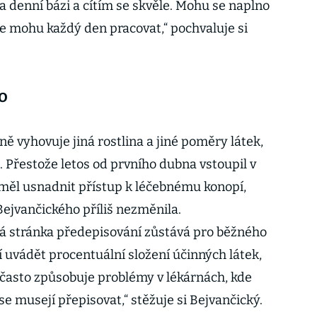
a denní bázi a cítím se skvěle. Mohu se naplno
ce mohu každý den pracovat,“ pochvaluje si
o
 vyhovuje jiná rostlina a jiné poměry látek,
 Přestože letos od prvního dubna vstoupil v
 měl usnadnit přístup k léčebnému konopí,
Bejvančického příliš nezměnila.
ká stránka předepisování zůstává pro běžného
í uvádět procentuální složení účinných látek,
o často způsobuje problémy v lékárnách, kde
 se musejí přepisovat,“ stěžuje si Bejvančický.