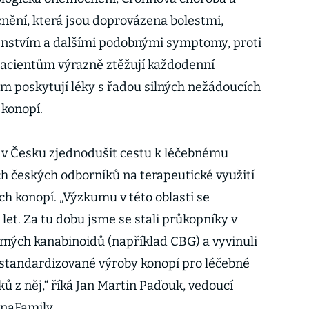
cnění, která jsou doprovázena bolestmi,
enstvím a dalšími podobnými symptomy, proti
 Pacientům výrazně ztěžují každodenní
im poskytují léky s řadou silných nežádoucích
 konopí.
 v Česku zjednodušit cestu k léčebnému
ch českých odborníků na terapeutické využití
ch konopí. „Výzkumu v této oblasti se
 let. Za tu dobu jsme se stali průkopníky v
mých kanabinoidů (například CBG) a vyvinuli
i standardizované výroby konopí pro léčebné
ků z něj,“ říká Jan Martin Paďouk, vedoucí
naFamily.