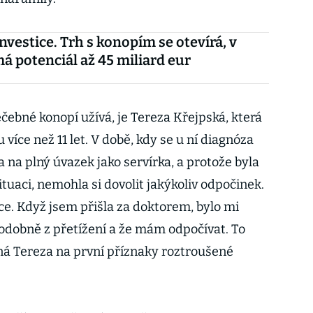
nvestice. Trh s konopím se otevírá, v
á potenciál až 45 miliard eur
éčebné konopí užívá, je Tereza Křejpská, která
více než 11 let. V době, kdy se u ní diagnóza
a na plný úvazek jako servírka, a protože byla
ituaci, nemohla si dovolit jakýkoliv odpočinek.
ce. Když jsem přišla za doktorem, bylo mi
odobně z přetížení a že mám odpočívat. To
ná Tereza na první příznaky roztroušené