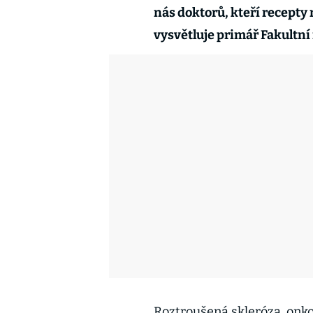
nás doktorů, kteří recepty 
vysvětluje primář Fakultní
Roztroušená skleróza, onk