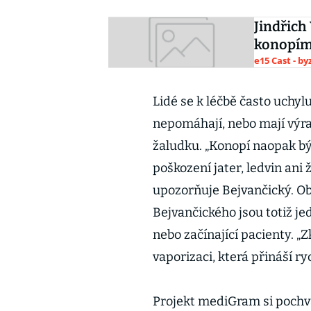
Jindřich
konopím 
e15 Cast - b
Lidé se k léčbě často uchylu
nepomáhají, nebo mají výraz
žaludku. „Konopí naopak bý
poškození jater, ledvin ani ž
upozorňuje Bejvančický. Ob
Bejvančického jsou totiž j
nebo začínající pacienty. „
vaporizaci, která přináší r
Projekt mediGram si pochval