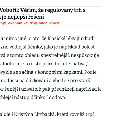
 Vobořil: Věřím, že regulovaný trh s
je nejlepší řešení
yznys, ekonomika, trhy, budoucnost
jí mimo jiné proto, že klasické léky jim buď
né vedlejší účinky, jako je například bolest
vá v tomto ohledu snesitelnější, nezpůsobuje
aludku a je to čistě přírodní alternativa,“
vykle se začíná s konopnými kapkami. Podle
ednodušší na dávkování a vhodné pro starší
Zkušenější uživatelé pak přecházejí například k
ychlejší nástup účinku,“ dodává.
uje i Kristýna Litrbacká, která rovněž trpí