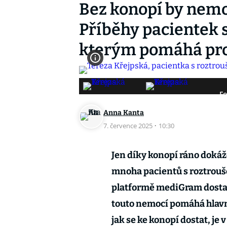
Bez konopí by nemo
Příběhy pacientek 
kterým pomáhá pr
Fo
Anna Kanta
7. července 2025
·
10:30
Jen díky konopí ráno dokáže
mnoha pacientů s roztrouše
platformě mediGram dostali
touto nemocí pomáhá hlav
jak se ke konopí dostat, je v