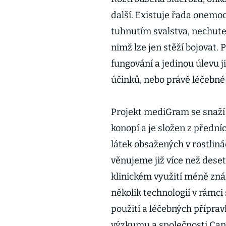
další. Existuje řada onemo
tuhnutím svalstva, nechut
nimž lze jen stěží bojovat.
fungování a jedinou úlevu j
účinků, nebo právě léčebné
Projekt mediGram se snaží
konopí a je složen z přední
látek obsažených v rostliná
věnujeme již více než deset
klinickém využití méně zná
několik technologií v rámc
použití a léčebných příprav
výzkumu a společnosti Can