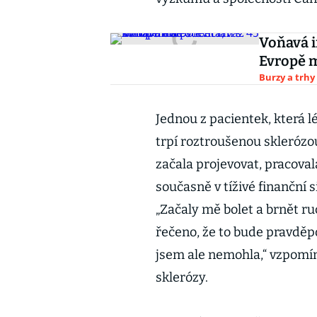
Voňavá i
Evropě m
Burzy a trhy
Jednou z pacientek, která l
trpí roztroušenou sklerózou 
začala projevovat, pracoval
současně v tíživé finanční s
„Začaly mě bolet a brnět ru
řečeno, že to bude pravděp
jsem ale nemohla,“ vzpomí
sklerózy.