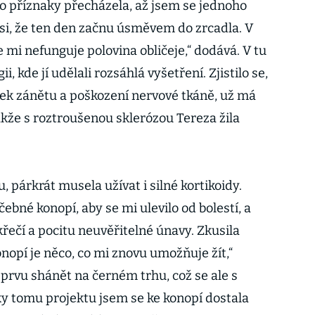
o příznaky přecházela, až jsem se jednoho
 si, že ten den začnu úsměvem do zrcadla. V
e mi nefunguje polovina obličeje,“ dodává. V tu
, kde jí udělali rozsáhlá vyšetření. Zjistilo se,
žisek zánětu a poškození nervové tkáně, už má
že s roztroušenou sklerózou Tereza žila
, párkrát musela užívat i silné kortikoidy.
ebné konopí, aby se mi ulevilo od bolestí, a
řečí a pocitu neuvěřitelné únavy. Zkusila
konopí je něco, co mi znovu umožňuje žít,“
zprvu shánět na černém trhu, což se ale s
 tomu projektu jsem se ke konopí dostala