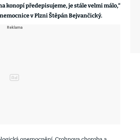
na konopí předepisujeme, je stále velmi málo,“
 nemocnice v Plzni Štěpán Bejvančický.
ologická onemocnění, Crohnova choroba a