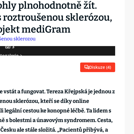
hly plnohodnotně žít.
s roztroušenou sklerózou,
ojekt mediGram
3
togalerie
Diskuze (
4
)
 vstát a fungovat. Tereza Křejpská je jednou z
nou sklerózou, kteří se díky online
 legální cestou ke konopné léčbě. Ta lidem s
ně s bolestmi a únavovým syndromem. Cesta,
 Česku ale stále složitá. „Pacientů přibývá, a