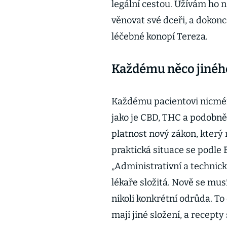
legální cestou. Užívám ho n
věnovat své dceři, a dokon
léčebné konopí Tereza.
Každému něco jinéh
Každému pacientovi nicméně
jako je CBD, THC a podobně.
platnost nový zákon, který
praktická situace se podle 
„Administrativní a technic
lékaře složitá. Nově se mus
nikoli konkrétní odrůda. T
mají jiné složení, a recepty