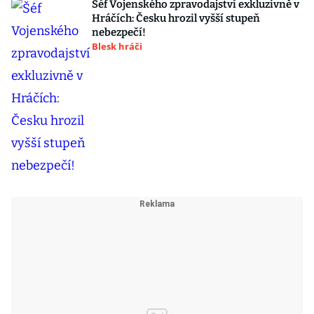
Šéf Vojenského zpravodajství exkluzivně v
Hráčích: Česku hrozil vyšší stupeň
nebezpečí!
Blesk hráči