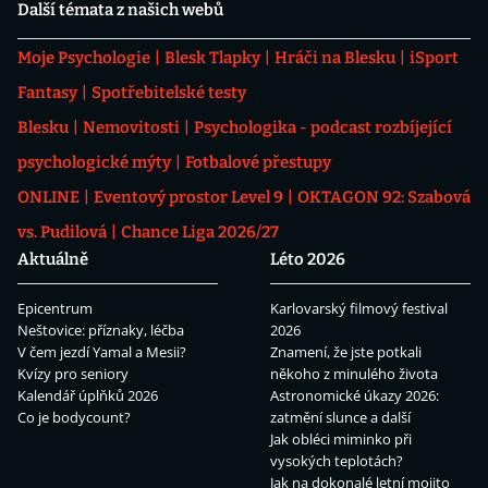
Další témata z našich webů
Moje Psychologie
Blesk Tlapky
Hráči na Blesku
iSport
Fantasy
Spotřebitelské testy
Blesku
Nemovitosti
Psychologika - podcast rozbíjející
psychologické mýty
Fotbalové přestupy
ONLINE
Eventový prostor Level 9
OKTAGON 92: Szabová
vs. Pudilová
Chance Liga 2026/27
Aktuálně
Léto 2026
Epicentrum
Karlovarský filmový festival
Neštovice: příznaky, léčba
2026
V čem jezdí Yamal a Mesii?
Znamení, že jste potkali
Kvízy pro seniory
někoho z minulého života
Kalendář úplňků 2026
Astronomické úkazy 2026:
Co je bodycount?
zatmění slunce a další
Jak obléci miminko při
vysokých teplotách?
Jak na dokonalé letní mojito