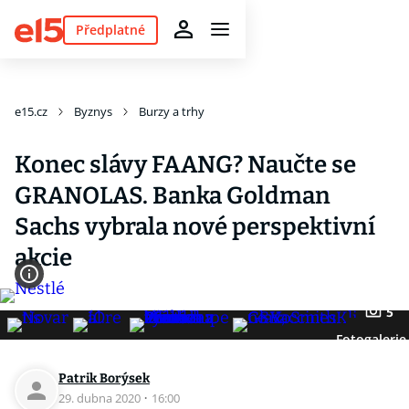
Předplatné
e15.cz
Byznys
Burzy a trhy
Konec slávy FAANG? Naučte se
GRANOLAS. Banka Goldman
Sachs vybrala nové perspektivní
akcie
5
Fotogalerie
Patrik Borýsek
29. dubna 2020
·
16:00