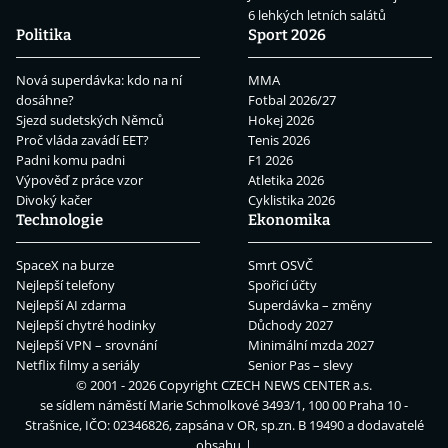
6 lehkých letních salátů
Politika
Sport 2026
Nová superdávka: kdo na ní
MMA
dosáhne?
Fotbal 2026/27
Sjezd sudetských Němců
Hokej 2026
Proč vláda zavádí EET?
Tenis 2026
Padni komu padni
F1 2026
Výpověď z práce vzor
Atletika 2026
Divoký kačer
Cyklistika 2026
Technologie
Ekonomika
SpaceX na burze
Smrt OSVČ
Nejlepší telefony
Spořicí účty
Nejlepší AI zdarma
Superdávka – změny
Nejlepší chytré hodinky
Důchody 2027
Nejlepší VPN – srovnání
Minimální mzda 2027
Netflix filmy a seriály
Senior Pas – slevy
© 2001 - 2026 Copyright
CZECH NEWS CENTER a.s.
se sídlem náměstí Marie Schmolkové 3493/1, 100 00 Praha 10 -
Strašnice, IČO: 02346826, zapsána v OR, sp.zn. B 19490 a dodavatelé
obsahu