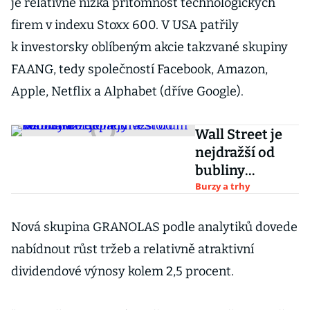
je relativně nízká přítomnost technologických
firem v indexu Stoxx 600. V USA patřily
k investorsky oblíbeným akcie takzvané skupiny
FAANG, tedy společností Facebook, Amazon,
Apple, Netflix a Alphabet (dříve Google).
Wall Street je
nejdražší od
bubliny
dot.com.
Burzy a trhy
Investorům
nedochází
Nová skupina GRANOLAS podle analytiků dovede
dopady
nabídnout růst tržeb a relativně atraktivní
koronakrize
dividendové výnosy kolem 2,5 procent.