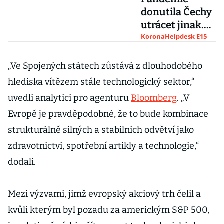
donutila Čechy
utrácet jinak.
Dali se na
KoronaHelpdesk E15
nákupy
alkoholu, bojí
„Ve Spojených státech zůstává z dlouhodobého
se, že bude hůř
hlediska vítězem stále technologický sektor,“
uvedli analytici pro agenturu
Bloomberg
. „V
Evropě je pravděpodobné, že to bude kombinace
strukturálně silných a stabilních odvětví jako
zdravotnictví, spotřební artikly a technologie,“
dodali.
Mezi výzvami, jimž evropský akciový trh čelil a
kvůli kterým byl pozadu za americkým S&P 500,