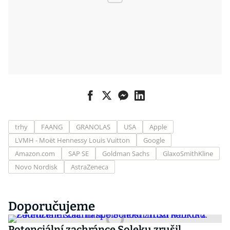
trhy
FAANG
GRANOLAS
USA
Apple
LVMH - Moët Hennessy Louis Vuitton
Google
Amazon.com
SAP SE
Goldman Sachs
GlaxoSmithKline
Novo Nordisk
AstraZeneca
Doporučujeme
Potenciální zachránce Soleku zrušil