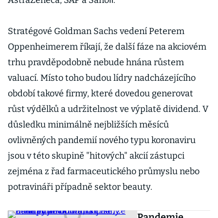
AstraZeneca, SAP a Sanoﬁ.
Stratégové Goldman Sachs vedení Peterem
Oppenheimerem říkají, že další fáze na akciovém
trhu pravděpodobně nebude hnána růstem
valuací. Místo toho budou lídry nadcházejícího
období takové firmy, které dovedou generovat
růst výdělků a udržitelnost ve výplatě dividend. V
důsledku minimálně nejbližších měsíců
ovlivněných pandemií nového typu koronaviru
jsou v této skupině "hitových" akcií zástupci
zejména z řad farmaceutického průmyslu nebo
potravináři případně sektor beauty.
Pandemie