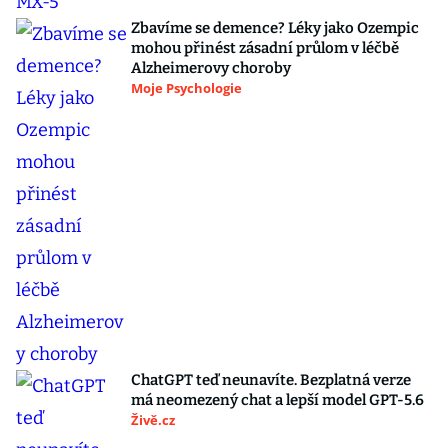
Zbavíme se demence? Léky jako Ozempic
mohou přinést zásadní průlom v léčbě
Alzheimerovy choroby
Moje Psychologie
ChatGPT teď neunavíte. Bezplatná verze
má neomezený chat a lepší model GPT-5.6
Živě.cz