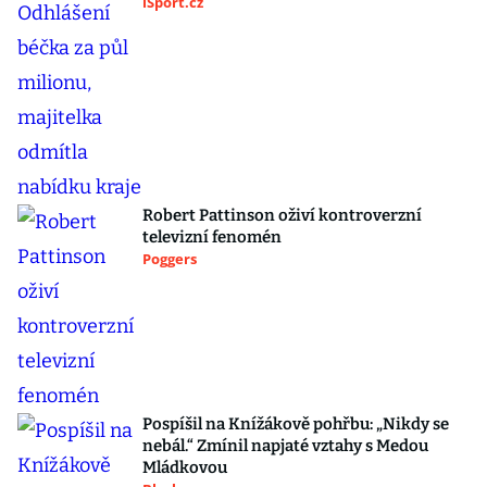
iSport.cz
Robert Pattinson oživí kontroverzní
televizní fenomén
Poggers
Pospíšil na Knížákově pohřbu: „Nikdy se
nebál.“ Zmínil napjaté vztahy s Medou
Mládkovou