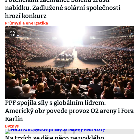
nabídku. Zadlužené solární společnosti
hrozí konkurz
Průmysl a energetika
PPF spojila síly s globálním lídrem.
Americký obr povede provoz O2 areny i Fora
Karlín
Byznys
Na trzích se děje něco nezvyklého.