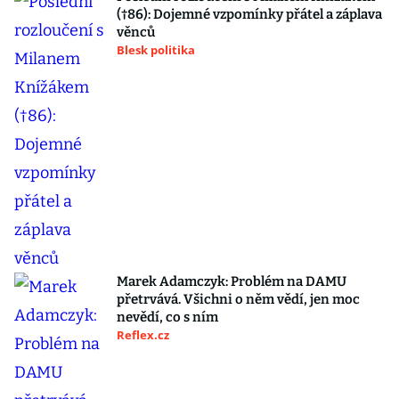
(†86): Dojemné vzpomínky přátel a záplava
věnců
Blesk politika
Marek Adamczyk: Problém na DAMU
přetrvává. Všichni o něm vědí, jen moc
nevědí, co s ním
Reflex.cz