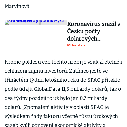
Marvinová.
Koronavirus srazil v
Česku počty
dolarových
milionářů
Miliardáři
Kromě poklesu cen těchto firem je však zřetelné i
ochlazení zájmu investorů. Zatímco ještě ve
třináctém týdnu letošního roku do SPAC přiteklo
podle údajů GlobalData 11,5 miliardy dolarů, tak o
dva týdny později to už bylo jen 0,7 miliardy
dolarů. „Zpomalení aktivity v oblasti SPAC je
výsledkem řady faktorů včetně růstu úrokových
sazeb kvůli obnovení ekonomické aktivity a