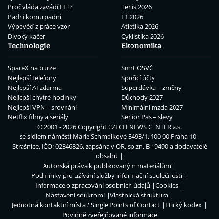
Proč vláda zavádí EET?
Tenis 2026
Padni komu padni
F1 2026
Výpověď z práce vzor
Atletika 2026
Divoký kačer
Cyklistika 2026
Technologie
Ekonomika
SpaceX na burze
Smrt OSVČ
Nejlepší telefony
Spořicí účty
Nejlepší AI zdarma
Superdávka – změny
Nejlepší chytré hodinky
Důchody 2027
Nejlepší VPN – srovnání
Minimální mzda 2027
Netflix filmy a seriály
Senior Pas – slevy
© 2001 - 2026 Copyright
CZECH NEWS CENTER a.s.
se sídlem náměstí Marie Schmolkové 3493/1, 100 00 Praha 10 -
Strašnice, IČO: 02346826, zapsána v OR, sp.zn. B 19490 a dodavatelé
obsahu
Autorská práva k publikovaným materiálům
Podmínky pro užívání služby informační společnosti
Informace o zpracování osobních údajů
Cookies
Nastavení soukromí
Vlastnická struktura
Jednotná kontaktní místa / Single Points of Contact
Etický kodex
Povinně zveřejňované informace