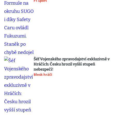
F1 Sport
Šéf Vojenského zpravodajství exkluzivně v
Hráčích: Česku hrozil vyšší stupeň
nebezpečí!
Blesk hráči