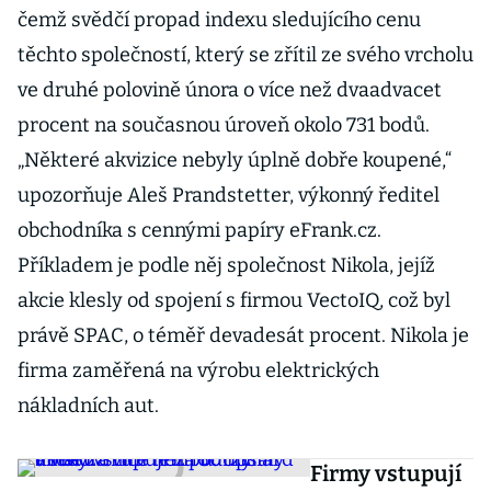
čemž svědčí propad indexu sledujícího cenu
těchto společností, který se zřítil ze svého vrcholu
ve druhé polovině února o více než dvaadvacet
procent na současnou úroveň okolo 731 bodů.
„Některé akvizice nebyly úplně dobře koupené,“
upozorňuje Aleš Prandstetter, výkonný ředitel
obchodníka s cennými papíry eFrank.cz.
Příkladem je podle něj společnost Nikola, jejíž
akcie klesly od spojení s firmou VectoIQ, což byl
právě SPAC, o téměř devadesát procent. Nikola je
firma zaměřená na výrobu elektrických
nákladních aut.
Firmy vstupují