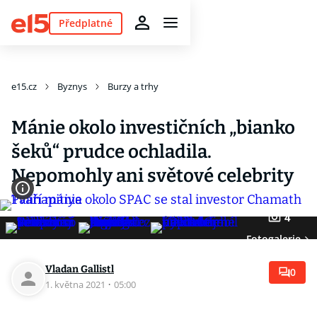
Předplatné
e15.cz
Byznys
Burzy a trhy
Mánie okolo investičních „bianko
šeků“ prudce ochladila.
Nepomohly ani světové celebrity
4
Fotogalerie
Vladan Gallistl
0
1. května 2021
·
05:00