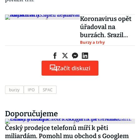
Koronavirus opět
úřadoval na
burzách. Srazil
zejména asijské
Burzy a trhy
trhy
Začít diskuzi
burzy
IPO
SPAC
Doporučujeme
Český prodejce telefonů míří k pěti
miliardám. Pomohl mu obchod s Googlem