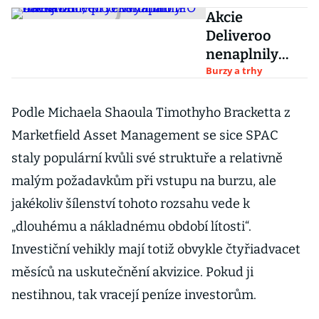
Akcie
Deliveroo
nenaplnily
očekávání, od
Burzy a trhy
rekordního
IPO dávají ruce
Podle Michaela Shaoula Timothyho Bracketta z
pryč i
Marketfield Asset Management se sice SPAC
významní
staly populární kvůli své struktuře a relativně
investoři
malým požadavkům při vstupu na burzu, ale
jakékoliv šílenství tohoto rozsahu vede k
„dlouhému a nákladnému období lítosti“.
Investiční vehikly mají totiž obvykle čtyřiadvacet
měsíců na uskutečnění akvizice. Pokud ji
nestihnou, tak vracejí peníze investorům.