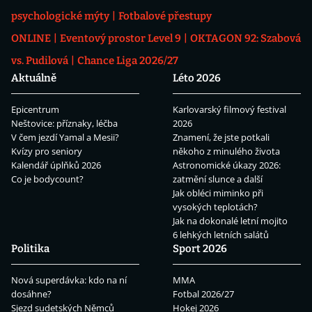
psychologické mýty
Fotbalové přestupy
ONLINE
Eventový prostor Level 9
OKTAGON 92: Szabová
vs. Pudilová
Chance Liga 2026/27
Aktuálně
Léto 2026
Epicentrum
Karlovarský filmový festival
Neštovice: příznaky, léčba
2026
V čem jezdí Yamal a Mesii?
Znamení, že jste potkali
Kvízy pro seniory
někoho z minulého života
Kalendář úplňků 2026
Astronomické úkazy 2026:
Co je bodycount?
zatmění slunce a další
Jak obléci miminko při
vysokých teplotách?
Jak na dokonalé letní mojito
6 lehkých letních salátů
Politika
Sport 2026
Nová superdávka: kdo na ní
MMA
dosáhne?
Fotbal 2026/27
Sjezd sudetských Němců
Hokej 2026