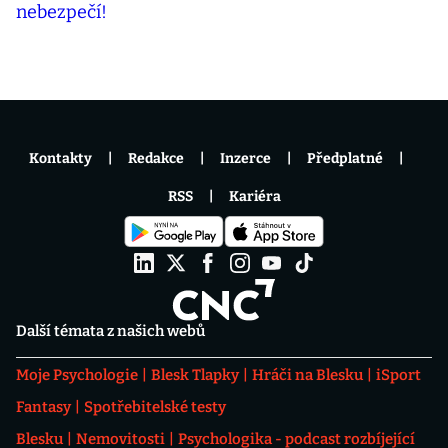
Kontakty
Redakce
Inzerce
Předplatné
RSS
Kariéra
Další témata z našich webů
Moje Psychologie
Blesk Tlapky
Hráči na Blesku
iSport
Fantasy
Spotřebitelské testy
Blesku
Nemovitosti
Psychologika - podcast rozbíjející