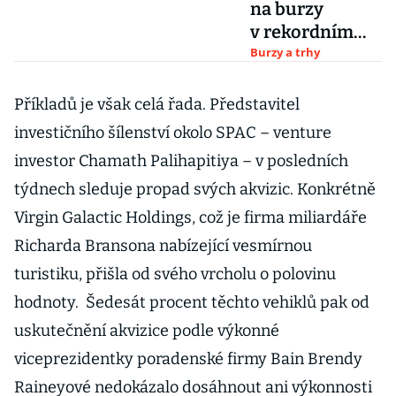
na burzy
v rekordním
tempu. Upsaly
Burzy a trhy
akcie za více
než 160 miliard
Příkladů je však celá řada. Představitel
dolarů
investičního šílenství okolo SPAC – venture
investor Chamath Palihapitiya – v posledních
týdnech sleduje propad svých akvizic. Konkrétně
Virgin Galactic Holdings, což je firma miliardáře
Richarda Bransona nabízející vesmírnou
turistiku, přišla od svého vrcholu o polovinu
hodnoty. Šedesát procent těchto vehiklů pak od
uskutečnění akvizice podle výkonné
viceprezidentky poradenské firmy Bain Brendy
Raineyové nedokázalo dosáhnout ani výkonnosti