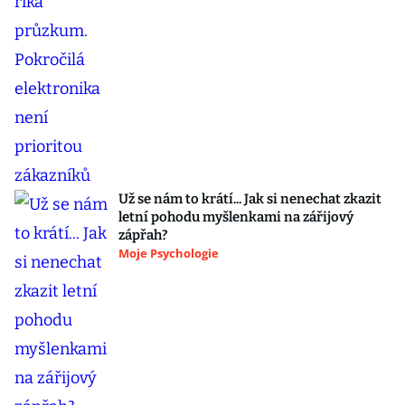
Už se nám to krátí... Jak si nenechat zkazit
letní pohodu myšlenkami na zářijový
zápřah?
Moje Psychologie