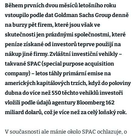
Během prvních dvou měsíců letošního roku
vstoupilo podle dat Goldman Sachs Group denně
na burzy pět firem, které jsou však ve
skutečnosti jen prázdnými společnostmi, které
peníze získané od investorů teprve použijí na
nákup jiné firmy. Zvláštní investiční vehikly –
takvané SPAC (special purpose acquisition
company) – letos táhly primární emise na
amerických kapitálových trzích, když do poloviny
dubna do více než 550 těchto vehiklů investoři
vložili podle údajů agentury Bloomberg 162
miliard dolarů, což je více než za celý loňský rok.
V současnosti ale mánie okolo SPAC ochlazuje, o