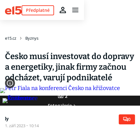
Předplatné
e15.cz
Byznys
Česko musí investovat do dopravy
a energetiky, jinak firmy začnou
odcházet, varují podnikatelé
2
Fotogalerie
ly
0
1. září 2023
·
10:14