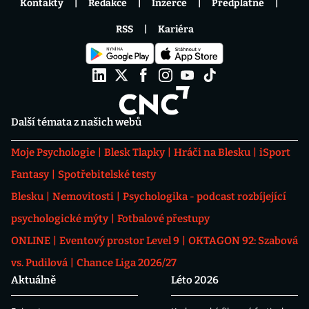
Kontakty
Redakce
Inzerce
Předplatné
RSS
Kariéra
Další témata z našich webů
Moje Psychologie
Blesk Tlapky
Hráči na Blesku
iSport
Fantasy
Spotřebitelské testy
Blesku
Nemovitosti
Psychologika - podcast rozbíjející
psychologické mýty
Fotbalové přestupy
ONLINE
Eventový prostor Level 9
OKTAGON 92: Szabová
vs. Pudilová
Chance Liga 2026/27
Aktuálně
Léto 2026