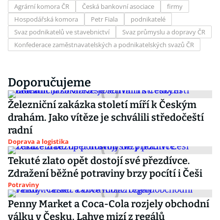
Agrární komora ČR
Česká bankovní asociace
firmy
Hospodářská komora
Petr Fiala
podnikatelé
Svaz podnikatelů ve stavebnictví
Svaz průmyslu a dopravy ČR
Konfederace zaměstnavatelských a podnikatelských svazů ČR
Doporučujeme
Železniční zakázka století míří k Českým
drahám. Jako vítěze je schválili středočeští
radní
Doprava a logistika
Tekuté zlato opět dostojí své přezdívce.
Zdražení běžné potraviny brzy pocítí i Češi
Potraviny
Penny Market a Coca-Cola rozjely obchodní
válku v Česku. Lahve mizí z regálů