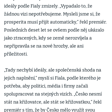
ideály podle Fialy zmizely. „Vypadalo to, že
žádnou vizi nepotřebujeme. Mysleli jsme si, že
prosperita musí přijít automaticky,“ řekl premiér.
Posledních deset let se ovšem podle něj ukázalo
jako ztracených, kdy se země nerozvíjela a
nepřipravila se na nové hrozby, ale ani
příležitosti.
„Tady nechybí ideály, ale společenská shoda na
jejich naplnění,“ myslí si Fiala, podle kterého je
potřeba, aby politici, média i firmy začali
spolupracovat na stejných vizích. „Česko nesmí
stát na křižovatce, ale stát se křižovatkou,“ řekl
premiér s tím, že by Česko mělo využít svou