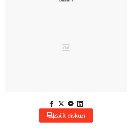
firemního
bankovnictví
ČSOB
Začít diskuzi