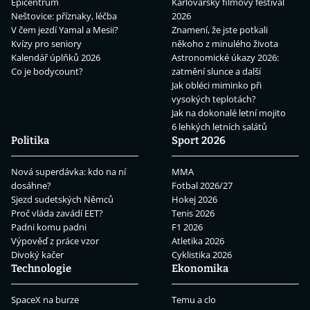
Epicentrum
Karlovarský filmový festival
Neštovice: příznaky, léčba
2026
V čem jezdí Yamal a Mesii?
Znamení, že jste potkali
Kvízy pro seniory
někoho z minulého života
Kalendář úplňků 2026
Astronomické úkazy 2026:
Co je bodycount?
zatmění slunce a další
Jak obléci miminko při
vysokých teplotách?
Jak na dokonalé letní mojito
6 lehkých letních salátů
Politika
Sport 2026
Nová superdávka: kdo na ní
MMA
dosáhne?
Fotbal 2026/27
Sjezd sudetských Němců
Hokej 2026
Proč vláda zavádí EET?
Tenis 2026
Padni komu padni
F1 2026
Výpověď z práce vzor
Atletika 2026
Divoký kačer
Cyklistika 2026
Technologie
Ekonomika
SpaceX na burze
Temu a clo