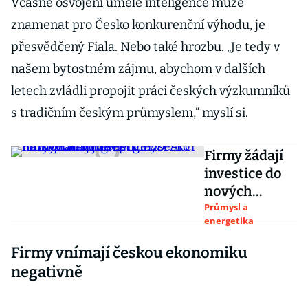
Včasné osvojení umělé inteligence může
znamenat pro Česko konkurenční výhodu, je
přesvědčený Fiala. Nebo také hrozbu. „Je tedy v
našem bytostném zájmu, abychom v dalších
letech zvládli propojit práci českých výzkumníků
s tradičním českým průmyslem,“ myslí si.
Firmy žádají
investice do
nových
zdrojů
Průmysl a
energetika
energie.
Česko musí
Firmy vnímají českou ekonomiku
přitáhnout
negativně
průmysl AI či
nanotechnolo