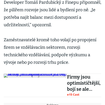
Developer Tomáš Pardubický z Finepu připomněl,
že pilířem rozvoje jsou lidé a bydlení pro ně. „Je
potřeba najít balanc mezi dostupností a
udržitelností,“ upozornil.
Zaměstnavatelé kromě toho volají po propojení
firem se vzdělávacím sektorem, rozvoji
technického vzdělávání, podpoře výzkumu a
vývoje nebo po rozvoji trhu práce.
Firmy jsou
optimističtější,
bojí se ale
nedostatku
e15 Cast
lidí, říká šéf