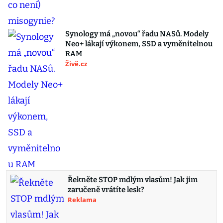
Synology má „novou“ řadu NASů. Modely
Neo+ lákají výkonem, SSD a vyměnitelnou
RAM
Živě.cz
Řekněte STOP mdlým vlasům! Jak jim
zaručeně vrátíte lesk?
Reklama