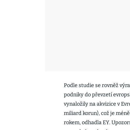
Podle studie se rovněž výr
podniky do převzetí evrops
vynaložily na akvizice v Ev
miliard korun), což je mén
rokem, odhadla EY. Upozorn