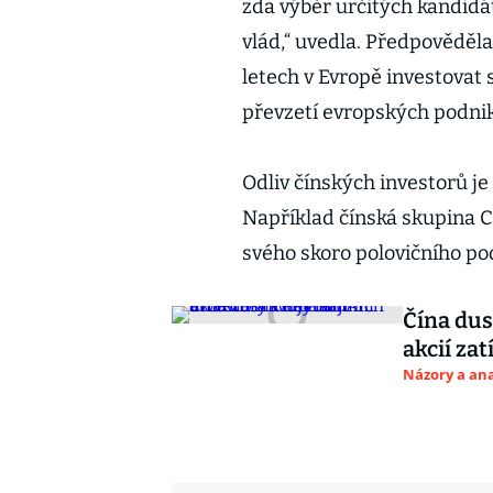
zda výběr určitých kandidá
vlád,“ uvedla. Předpověděla
letech v Evropě investovat 
převzetí evropských podni
Odliv čínských investorů je
Například čínská skupina CI
svého skoro polovičního po
Čína dus
akcií za
Názory a ana