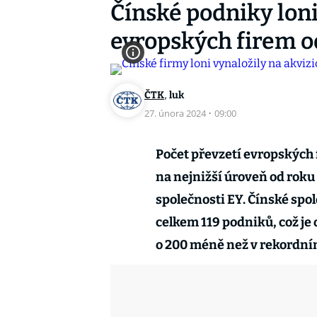
Čínské podniky lon
evropských firem o
,
ČTK
luk
27. února 2024
·
09:00
Počet převzetí evropských 
na nejnižší úroveň od roku
společnosti EY. Čínské spol
celkem 119 podniků, což je
o 200 méně než v rekordní