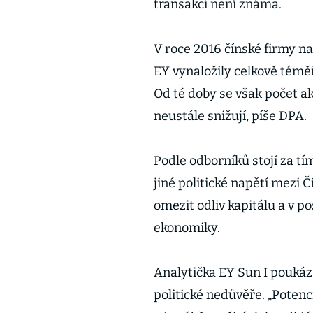
transakcí není známa.
V roce 2016 čínské firmy n
EY vynaložily celkově téměř
Od té doby se však počet ak
neustále snižují, píše DPA.
Podle odborníků stojí za t
jiné politické napětí mezi
omezit odliv kapitálu a v p
ekonomiky.
Analytička EY Sun I poukáza
politické nedůvěře. „Potenci