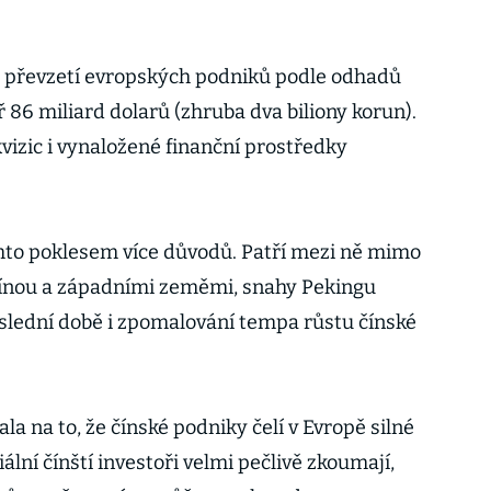
a převzetí evropských podniků podle odhadů
 86 miliard dolarů (zhruba dva biliony korun).
vizic i vynaložené finanční prostředky
ímto poklesem více důvodů. Patří mezi ně mimo
 Čínou a západními zeměmi, snahy Pekingu
oslední době i zpomalování tempa růstu čínské
la na to, že čínské podniky čelí v Evropě silné
ální čínští investoři velmi pečlivě zkoumají,