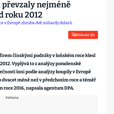
i převzaly nejméně
d roku 2012
Diskuze (
0
)
firem čínskými podniky v loňském roce klesl
 2012. Vyplývá to z analýzy poradenské
ečnosti loni podle analýzy koupily v Evropě
 o dvacet méně než v předchozím roce a téměř
m roce 2016, napsala agentura DPA.