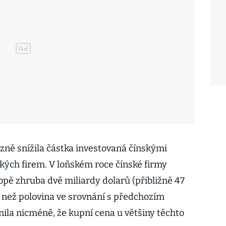
azně snížila částka investovaná čínskými
kých firem. V loňském roce čínské firmy
ropě zhruba dvě miliardy dolarů (přibližně 47
ě než polovina ve srovnání s předchozím
ila nicméně, že kupní cena u většiny těchto