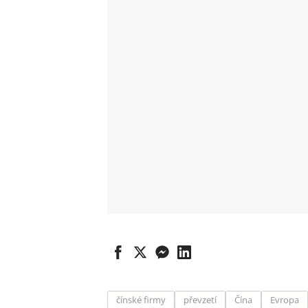
čínské firmy
převzetí
Čína
Evropa