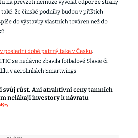
tů na převzetí nemůže vyvolat odpor ze strany
 také, že čínské podniky budou v příštích
spíše do výstavby vlastních továren než do
ků.
v poslední době patrný také v Česku
.
TIC se nedávno zbavila fotbalové Slavie či
dílu v aerolinkách Smartwings.
í svůj růst. Ani atraktivní ceny tamních
tím nelákají investory k návratu
lýzy