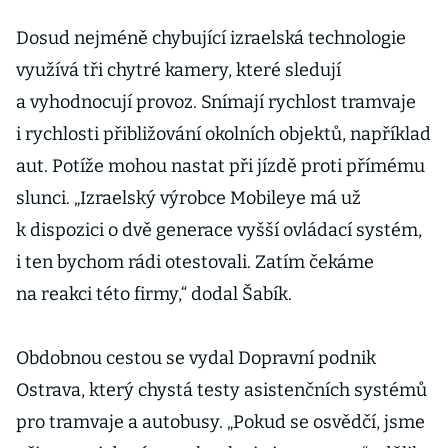
známek v
kamenných
Dosud nejméně chybující izraelská technologie
obchodech
využívá tři chytré kamery, které sledují
a vyhodnocují provoz. Snímají rychlost tramvaje
i rychlosti přibližování okolních objektů, například
aut. Potíže mohou nastat při jízdě proti přímému
slunci. „Izraelský výrobce Mobileye má už
k dispozici o dvě generace vyšší ovládací systém,
i ten bychom rádi otestovali. Zatím čekáme
na reakci této firmy,“ dodal Šabík.
Obdobnou cestou se vydal Dopravní podnik
Ostrava, který chystá testy asistenčních systémů
pro tramvaje a autobusy. „Pokud se osvědčí, jsme