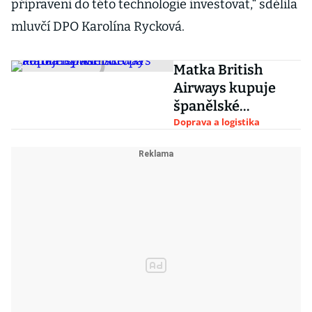
připraveni do této technologie investovat,“ sdělila
mluvčí DPO Karolína Rycková.
Matka British
Airways kupuje
španělské
aerolinky Air
Doprava a logistika
Europa