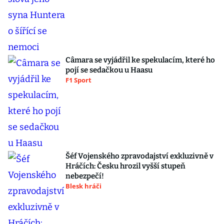
Câmara se vyjádřil ke spekulacím, které ho
pojí se sedačkou u Haasu
F1 Sport
Šéf Vojenského zpravodajství exkluzivně v
Hráčích: Česku hrozil vyšší stupeň
nebezpečí!
Blesk hráči