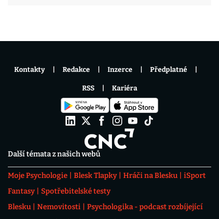
Kontakty
Redakce
Inzerce
Předplatné
RSS
Kariéra
Další témata z našich webů
Moje Psychologie
Blesk Tlapky
Hráči na Blesku
iSport
Fantasy
Spotřebitelské testy
Blesku
Nemovitosti
Psychologika - podcast rozbíjející