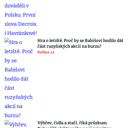
Hra o letiště. Proč by se Babišovi hodilo dát
část ruzyňských akcií na burzu?
Reflex.cz
Výhřev, čidla a stačí, říká průzkum.