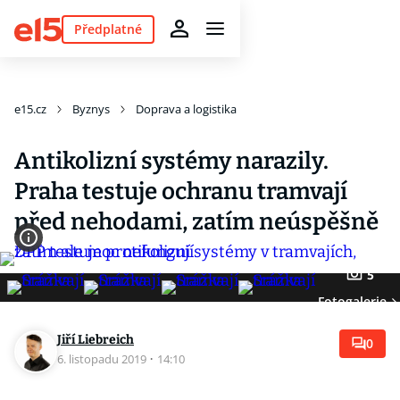
Předplatné
e15.cz
Byznys
Doprava a logistika
Antikolizní systémy narazily.
Praha testuje ochranu tramvají
před nehodami, zatím neúspěšně
5
Fotogalerie
Jiří Liebreich
0
6. listopadu 2019
·
14:10