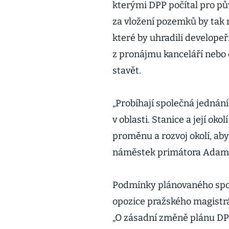
kterými DPP počítal pro pů
za vložení pozemků by tak m
které by uhradili developeři
z pronájmu kanceláří nebo 
stavět.
„Probíhají společná jednán
v oblasti. Stanice a její oko
proměnu a rozvoj okolí, aby
náměstek primátora Adam 
Podmínky plánovaného spol
opozice pražského magistrá
„O zásadní změně plánu DP