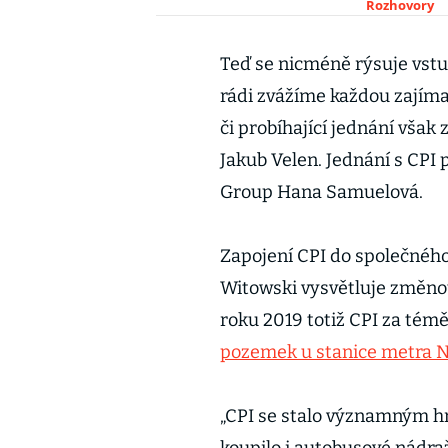
Rozhovory
Teď se nicméně rýsuje vst
rádi zvážíme každou zajímav
či probíhající jednání však
Jakub Velen. Jednání s CPI 
Group Hana Samuelová.
Zapojení CPI do společnéh
Witowski vysvětluje změno
roku 2019 totiž CPI za témě
pozemek u stanice metra N
„CPI se stalo významným h