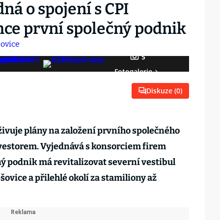
ná o spojení s CPI
hce první společný podnik
5
Fotogalerie
Diskuze (
0
)
ivuje plány na založení prvního společného
estorem. Vyjednává s konsor­ciem firem
ný podnik má revitalizovat severní vestibul
ovice a přilehlé okolí za stamiliony až