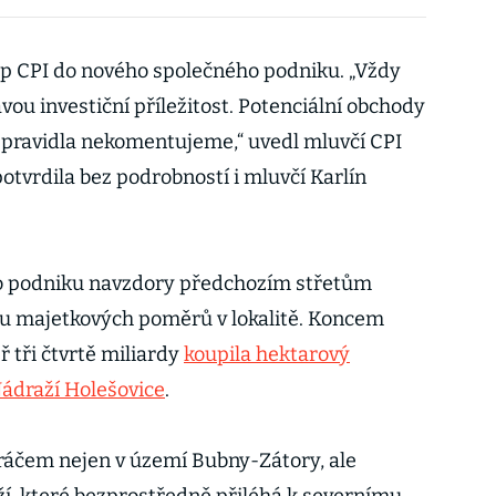
up CPI do nového společného podniku. „Vždy
ou investiční příležitost. Potenciální obchody
 zpravidla nekomentujeme,“ uvedl mluvčí CPI
potvrdila bez podrobností i mluvčí Karlín
o podniku navzdory předchozím střetům
u majetkových poměrů v lokalitě. Koncem
ř tři čtvrtě miliardy
koupila hektarový
ádraží Holešovice
.
ráčem nejen v území Bubny-Zátory, ale