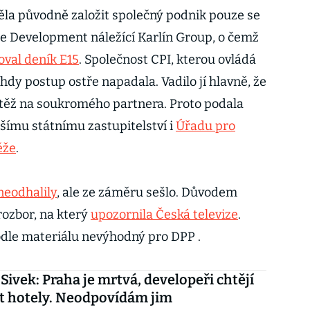
ěla původně založit společný podnik pouze se
e Development náležící Karlín Group, o čemž
oval deník E15
. Společnost CPI, kterou ovládá
hdy postup ostře napadala. Vadilo jí hlavně, že
těž na soukromého partnera. Proto podala
šímu státnímu zastupitelství i
Úřadu pro
ěže
.
neodhalily
, ale ze záměru sešlo. Důvodem
ozbor, na který
upozornila Česká televize
.
odle materiálu nevýhodný pro DPP .
 Sivek: Praha je mrtvá, developeři chtějí
t hotely. Neodpovídám jim