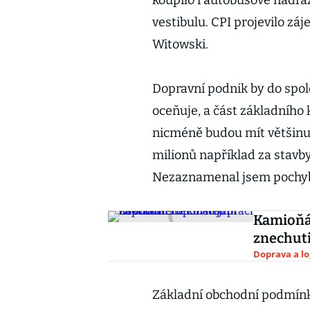
koupilo i autobusové nádra
vestibulu. CPI projevilo záj
Witowski.
Dopravní podnik by do spol
oceňuje, a část základního 
nicméně budou mít většinu
milionů například za stavby
Nezaznamenal jsem pochybn
Kamioňác
znechut
Doprava a lo
Základní obchodní podmínky