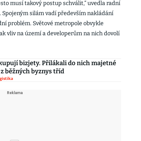
to musí takový postup schválit,“ uvedla radní
 Spojeným silám vadí především nakládání
dní problém. Světové metropole obvykle
 tak vliv na území a developerům na nich dovolí
kupují bizjety. Přilákali do nich majetné
í z běžných byznys tříd
gistika