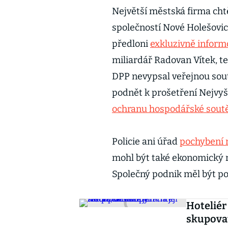
Největší městská firma cht
společností Nové Holešovic
předloni
exkluzivně inform
miliardář Radovan Vítek, te
DPP nevypsal veřejnou sou
podnět k prošetření Nejvyš
ochranu hospodářské sout
Policie ani úřad
pochybení 
mohl být také ekonomický r
Společný podnik měl být p
Hoteliér
skupova