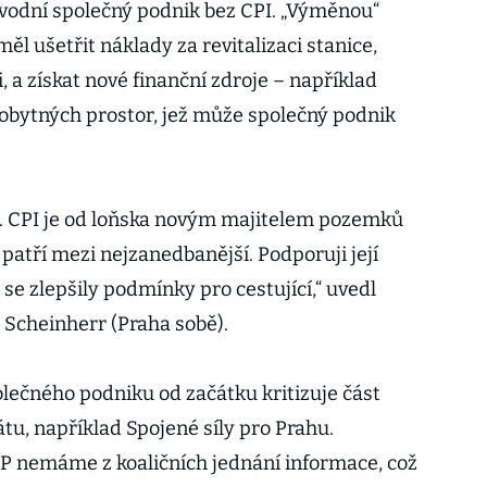
vodní společný podnik bez CPI. „Výměnou“
ěl ušetřit náklady za revitalizaci stanice,
, a získat nové finanční zdroje – například
obytných prostor, jež může společný podnik
í. CPI je od loňska novým majitelem pozemků
lí patří mezi nejzanedbanější. Podporuji její
 se zlepšily podmínky pro cestující,“ uvedl
Scheinherr (Praha sobě).
ečného podniku od začátku kritizuje část
tu, například Spojené síly pro Prahu.
P nemáme z koaličních jednání informace, což