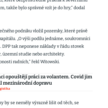
ží, které bezprostředně přiléhá k severnímu
em, takže bylo správné vzít je do hry,“ dodal
ečného podniku vložil pozemky, které právě
kapitálu. „O výši podílu jednáme, soukromníci
. DPP tak neponese náklady v řádu stovek
, územní studie nebo architekty.
osti radních,“ řekl Witowski.
i opouštějí práci za volantem. Covid jim
il mezinárodní dopravu
gistika
 by se neměly výrazně lišit od těch, se