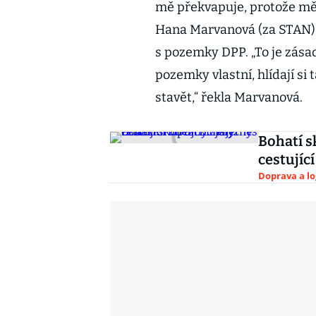
mě překvapuje, protože měs
Hana Marvanová (za STAN).
s pozemky DPP. „To je zása
pozemky vlastní, hlídají si
stavět,“ řekla Marvanová.
Bohatí s
cestujíc
Doprava a lo