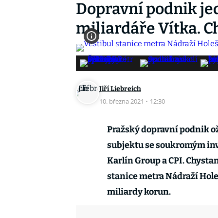
Dopravní podnik jed
miliardáře Vítka. C
Jiří Liebreich
10. března 2021
·
12:30
Pražský dopravní podnik ož
subjektu se soukromým inv
Karlín Group a CPI. Chysta
stanice metra Nádraží Holeš
miliardy korun.