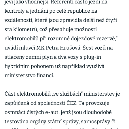
jeví jako vhodnější. Referenti často jezdí na
vicepreziden
kontroly a jednání po celé republice na
tka Evropské
investiční
vzdálenosti, které jsou zpravidla delší než čtyři
banky
sta kilometrů, což přesahuje možnosti
elektromobilů při rozumné dojezdové rezervě,“
uvádí mluvčí MK Petra Hrušová. Šest vozů na
stlačený zemní plyn a dva vozy s plug-in
hybridním pohonem už například využívá
ministerstvo financí.
Část elektromobilů „ve službách“ ministerstev je
zapůjčená od společnosti ČEZ. Ta provozuje
osmnáct čistých e-aut, jenž jsou dlouhodobě
testována orgány státní správy, samosprávy či