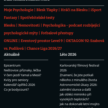
Moje Psychologie
Blesk Tlapky
Hráči na Blesku
iSport
Fantasy
Spotřebitelské testy
Blesku
Nemovitosti
Psychologika - podcast rozbíjející
psychologické mýty
Fotbalové přestupy
ONLINE
Eventový prostor Level 9
OKTAGON 92: Szabová
vs. Pudilová
Chance Liga 2026/27
Aktuálně
Léto 2026
Epicentrum
Karlovarský filmový festival
Neštovice: příznaky, léčba
2026
V čem jezdí Yamal a Mesii?
Znamení, že jste potkali
Kvízy pro seniory
někoho z minulého života
Kalendář úplňků 2026
Astronomické úkazy 2026:
Co je bodycount?
zatmění slunce a další
Jak obléci miminko při
vysokých teplotách?
Jak na dokonalé letní mojito