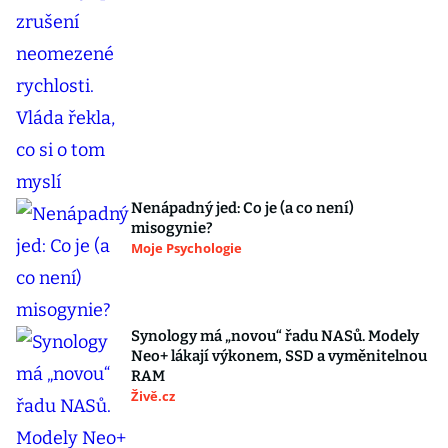
Nenápadný jed: Co je (a co není)
misogynie?
Moje Psychologie
Synology má „novou“ řadu NASů. Modely
Neo+ lákají výkonem, SSD a vyměnitelnou
RAM
Živě.cz