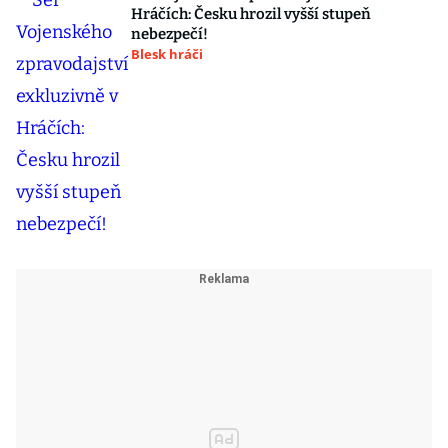
Hráčích: Česku hrozil vyšší stupeň
nebezpečí!
Blesk hráči