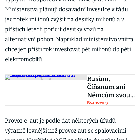
Ministerstva plánují dosavadní investice v řádu
jednotek milionů zvýšit na desítky milionů a v
příštích letech pořídit desítky vozů na
alternativní pohon. Například ministerstvo vnitra
chce jen příští rok investovat pět milionů do pěti
elektromobilů.
Rusům,
Číňanům ani
Němcům svou
firmu
Rozhovory
neprodám, říká
miliardář Kvido
Provoz e-aut je podle dat některých úřadů
Štěpánek
výrazně levnější než provoz aut se spalovacími