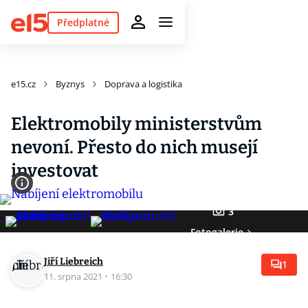
Předplatné
e15.cz
Byznys
Doprava a logistika
Elektromobily ministerstvům
nevoní. Přesto do nich musejí
investovat
3
Fotogalerie
Jiří Liebreich
1
11. srpna 2021
·
16:30