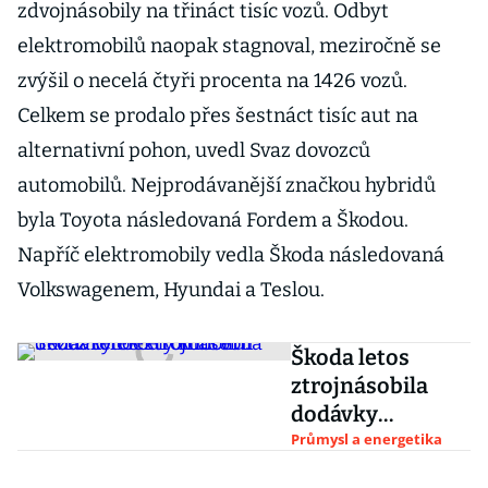
zdvojnásobily na třináct tisíc vozů. Odbyt
elektromobilů naopak stagnoval, meziročně se
zvýšil o necelá čtyři procenta na 1426 vozů.
Celkem se prodalo přes šestnáct tisíc aut na
alternativní pohon, uvedl Svaz dovozců
automobilů. Nejprodávanější značkou hybridů
byla Toyota následovaná Fordem a Škodou.
Napříč elektromobily vedla Škoda následovaná
Volkswagenem, Hyundai a Teslou.
Škoda letos
ztrojnásobila
dodávky
elektromobilů.
Průmysl a energetika
Těží z toho celý