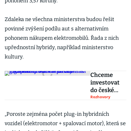
pohonem 3,57 koruny.
Zdaleka ne všechna ministerstva budou řešit
povinné zvýšení podílu aut s alternativním
pohonem nákupem elektromobilů. Řada z nich
upřednostní hybridy, například ministerstvo
kultury.
Chceme
investovat
do české
gigafactory.
Rozhovory
Ale vaše
vláda nás
„Poroste zejména počet plug-in hybridních
neoslovila,
vozidel (elektromotor + spalovací motor), která se
říká