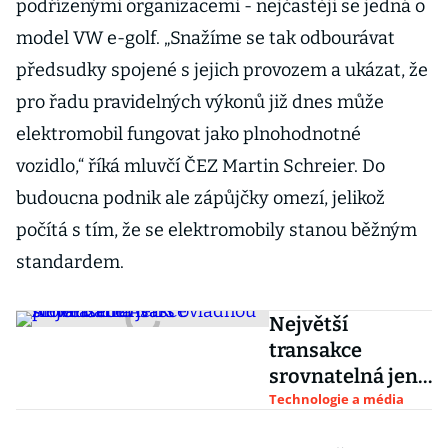
podřízenými organizacemi - nejčastěji se jedná o
model VW e-golf. „Snažíme se tak odbourávat
předsudky spojené s jejich provozem a ukázat, že
pro řadu pravidelných výkonů již dnes může
elektromobil fungovat jako plnohodnotné
vozidlo,“ říká mluvčí ČEZ Martin Schreier. Do
budoucna podnik ale zápůjčky omezí, jelikož
počítá s tím, že se elektromobily stanou běžným
standardem.
Největší
transakce
srovnatelná jen s
privatizací. Avast
Technologie a média
ovládnou