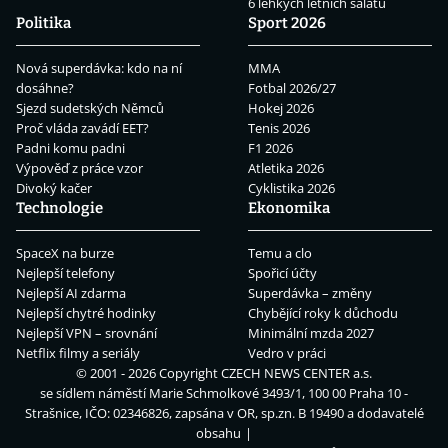
6 lehkých letních salátů
Politika
Sport 2026
Nová superdávka: kdo na ní
MMA
dosáhne?
Fotbal 2026/27
Sjezd sudetských Němců
Hokej 2026
Proč vláda zavádí EET?
Tenis 2026
Padni komu padni
F1 2026
Výpověď z práce vzor
Atletika 2026
Divoký kačer
Cyklistika 2026
Technologie
Ekonomika
SpaceX na burze
Temu a clo
Nejlepší telefony
Spořicí účty
Nejlepší AI zdarma
Superdávka – změny
Nejlepší chytré hodinky
Chybějící roky k důchodu
Nejlepší VPN – srovnání
Minimální mzda 2027
Netflix filmy a seriály
Vedro v práci
© 2001 - 2026 Copyright
CZECH NEWS CENTER a.s.
se sídlem náměstí Marie Schmolkové 3493/1, 100 00 Praha 10 -
Strašnice, IČO: 02346826, zapsána v OR, sp.zn. B 19490 a dodavatelé
obsahu