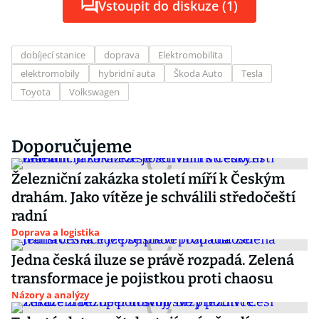
Vstoupit do diskuze (1)
dobíjecí stanice
doprava
Elektromobilita
elektromobily
hybridní auta
Škoda Auto
Tesla
Toyota
Volkswagen
Doporučujeme
Železniční zakázka století míří k Českým
drahám. Jako vítěze je schválili středočeští
radní
Doprava a logistika
Jedna česká iluze se právě rozpadá. Zelená
transformace je pojistkou proti chaosu
Názory a analýzy