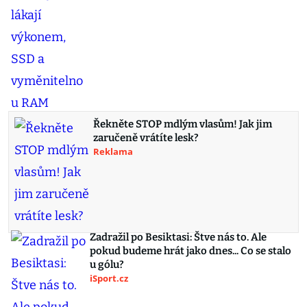
Řekněte STOP mdlým vlasům! Jak jim
zaručeně vrátíte lesk?
Reklama
Zadražil po Besiktasi: Štve nás to. Ale
pokud budeme hrát jako dnes... Co se stalo
u gólu?
iSport.cz