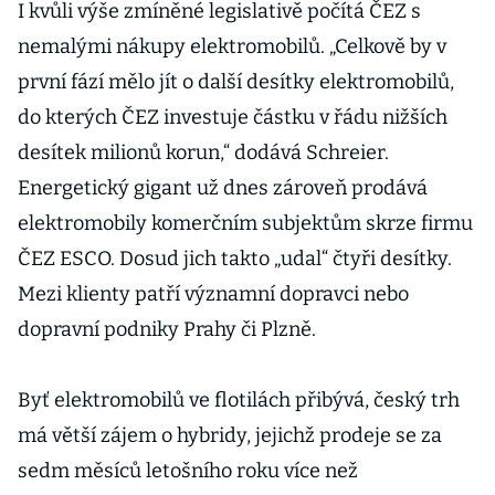
Američané
I kvůli výše zmíněné legislativě počítá ČEZ s
nemalými nákupy elektromobilů. „Celkově by v
první fází mělo jít o další desítky elektromobilů,
do kterých ČEZ investuje částku v řádu nižších
desítek milionů korun,“ dodává Schreier.
Energetický gigant už dnes zároveň prodává
elektromobily komerčním subjektům skrze firmu
ČEZ ESCO. Dosud jich takto „udal“ čtyři desítky.
Mezi klienty patří významní dopravci nebo
dopravní podniky Prahy či Plzně.
Byť elektromobilů ve flotilách přibývá, český trh
má větší zájem o hybridy, jejichž prodeje se za
sedm měsíců letošního roku více než