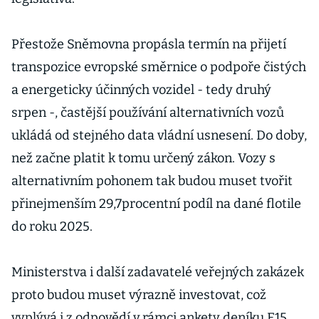
Přestože Sněmovna propásla termín na přijetí
transpozice evropské směrnice o podpoře čistých
a energeticky účinných vozidel - tedy druhý
srpen -, častější používání alternativních vozů
ukládá od stejného data vládní usnesení. Do doby,
než začne platit k tomu určený zákon. Vozy s
alternativním pohonem tak budou muset tvořit
přinejmenším 29,7procentní podíl na dané flotile
do roku 2025.
Ministerstva i další zadavatelé veřejných zakázek
proto budou muset výrazně investovat, což
vyplývá i z odpovědí v rámci ankety deníku E15.